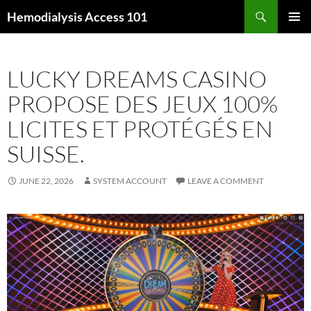
Skip
Search
Hemodialysis Access 101
to
PRIMAR
content
MENU
LUCKY DREAMS CASINO
PROPOSE DES JEUX 100%
LICITES ET PROTÉGÉS EN
SUISSE.
JUNE 22, 2026
SYSTEM ACCOUNT
LEAVE A COMMENT