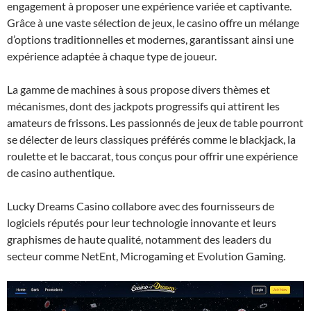
engagement à proposer une expérience variée et captivante.
Grâce à une vaste sélection de jeux, le casino offre un mélange
d’options traditionnelles et modernes, garantissant ainsi une
expérience adaptée à chaque type de joueur.
La gamme de machines à sous propose divers thèmes et
mécanismes, dont des jackpots progressifs qui attirent les
amateurs de frissons. Les passionnés de jeux de table pourront
se délecter de leurs classiques préférés comme le blackjack, la
roulette et le baccarat, tous conçus pour offrir une expérience
de casino authentique.
Lucky Dreams Casino collabore avec des fournisseurs de
logiciels réputés pour leur technologie innovante et leurs
graphismes de haute qualité, notamment des leaders du
secteur comme NetEnt, Microgaming et Evolution Gaming.