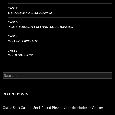
CASE 2
THE DIALYSIS MACHINE ALARMS!
CASE 3
“MRS. S, YOU AREN’T GETTING ENOUGH DIALYSIS”
CASE 4
“MY ARM IS SWOLLEN”
CASE 5
“MY HAND HURTS”
Search
for:
RECENT POSTS
Oscar Spin Casino: Snel‑Paced Plezier voor de Moderne Gokker