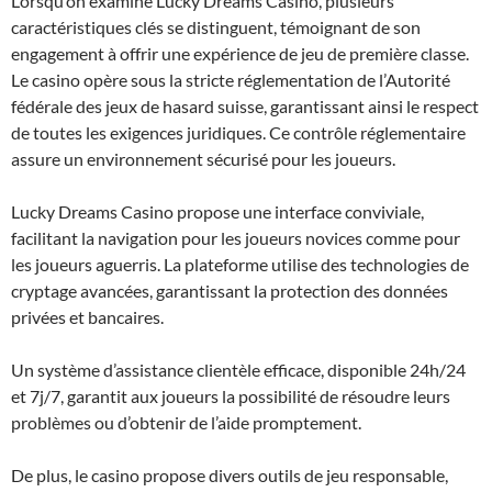
Lorsqu’on examine Lucky Dreams Casino, plusieurs
caractéristiques clés se distinguent, témoignant de son
engagement à offrir une expérience de jeu de première classe.
Le casino opère sous la stricte réglementation de l’Autorité
fédérale des jeux de hasard suisse, garantissant ainsi le respect
de toutes les exigences juridiques. Ce contrôle réglementaire
assure un environnement sécurisé pour les joueurs.
Lucky Dreams Casino propose une interface conviviale,
facilitant la navigation pour les joueurs novices comme pour
les joueurs aguerris. La plateforme utilise des technologies de
cryptage avancées, garantissant la protection des données
privées et bancaires.
Un système d’assistance clientèle efficace, disponible 24h/24
et 7j/7, garantit aux joueurs la possibilité de résoudre leurs
problèmes ou d’obtenir de l’aide promptement.
De plus, le casino propose divers outils de jeu responsable,