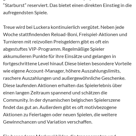
“Starburst” reserviert. Das bietet einen direkten Einstieg in die
aufregendsten Spiele.
Treue wird bei Luckera kontinuierlich vergütet. Neben jede
Woche stattfindenden Reload-Boni, Freispiel-Aktionen und
Turnieren mit reizvollen Preisgeldern gibt es oft ein
abgestuftes VIP-Programm. Regelmäßige Spieler
akkumulieren Punkte für ihre Einsätze und gelangen in
fortgeschrittene Level hinauf. Diese bieten besondere Vorteile
wie eigene Account-Manager, höhere Auszahlungslimits,
raschere Auszahlungen und außergewöhnliche Geschenke.
Diese laufenden Aktionen erhalten das Spielerlebnis über
einen langen Zeitraum spannend und schätzen die
Community. In der dynamischen belgischen Spielerszene
findet das gut an. Außerdem gibt es oft motivbezogene
Aktionen zu Feiertagen oder neuen Spielen, die weitere
Gewinnchancen und Variation verschaffen.