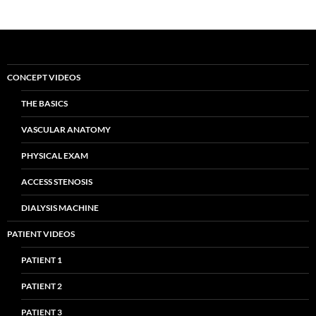
CONCEPT VIDEOS
THE BASICS
VASCULAR ANATOMY
PHYSICAL EXAM
ACCESS STENOSIS
DIALYSIS MACHINE
PATIENT VIDEOS
PATIENT 1
PATIENT 2
PATIENT 3