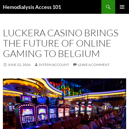
Skip
Search
Hemodialysis Access 101
to
PRIMAR
content
MENU
LUCKERA CASINO BRINGS
THE FUTURE OF ONLINE
GAMING TO BELGIUM
JUNE 22, 2026
SYSTEM ACCOUNT
LEAVE A COMMENT