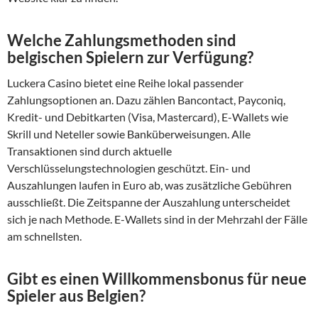
Welche Zahlungsmethoden sind
belgischen Spielern zur Verfügung?
Luckera Casino bietet eine Reihe lokal passender
Zahlungsoptionen an. Dazu zählen Bancontact, Payconiq,
Kredit- und Debitkarten (Visa, Mastercard), E-Wallets wie
Skrill und Neteller sowie Banküberweisungen. Alle
Transaktionen sind durch aktuelle
Verschlüsselungstechnologien geschützt. Ein- und
Auszahlungen laufen in Euro ab, was zusätzliche Gebühren
ausschließt. Die Zeitspanne der Auszahlung unterscheidet
sich je nach Methode. E-Wallets sind in der Mehrzahl der Fälle
am schnellsten.
Gibt es einen Willkommensbonus für neue
Spieler aus Belgien?