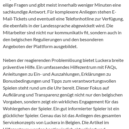
eilige Fragen und gibt meist innerhalb weniger Minuten eine
sachkundige Antwort. Für komplexere Anliegen stehen E-
Mail-Tickets und eventuell eine Telefonhotline zur Verfügung,
die ebenfalls in der Landessprache abgewickelt wird. Die
Mitarbeiter sind nicht nur kommunikativ fit, sondern auch in
den belgischen Regulierungen und den besonderen
Angeboten der Plattform ausgebildet.
Neben der reagierenden Problemlösung bietet Luckera breite
präventive Hilfe. Ein umfassendes Hilfezentrum mit FAQs,
Anleitungen zu Ein- und Auszahlungen, Erklärungen zu
Bonusbedingungen und Tipps zum verantwortungsvollen
Spielen steht rund um die Uhr bereit. Dieser Fokus auf
Aufklärung und Transparenz genügt nicht nur den belgischen
Vorgaben, sondern zeigt ein wirkliches Engagement für das
Wohlergehen der Spieler. Ein gut informierter Spieler ist ein
glücklicher Spieler. Genau das ist das Anliegen des gesamten
Servicekonzepts von Luckera in Belgien. Die Artikel im