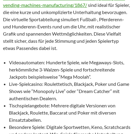
vending-machines-manufacturing/1867/
sind ideal für Spieler,
die eine kurze und unkomplizierte Unterhaltung bevorzugen.
Die virtuelle Sportabteilung simuliert Fußball-, Pferderenn-
und Hunderenn-Events rund um die Uhr, mit realistischer
Grafik und spannenden Wettmöglichkeiten. Diese Vielfalt
stellt sicher, dass für jede Stimmung und jeden Spielertyp
etwas Passendes dabei ist.
Videoautomaten: Hunderte Spiele, wie Megaways-Slots,
herkömmliche 3-Walzen-Spiele und fortschreitende
Jackpots beispielsweise “Mega Moolah”.
Live-Spielcasino: Roulettetisch, Blackjack, Poker und Game
Shows wie “Monopoly Live” oder “Dream Catcher” mit
authentischen Dealern.
Tischspielangebote: Mehrere digitale Versionen von
Blackjack, Roulette, Baccarat und Poker mit diversen
Einsatztabellen.
Besondere Spiele: Digitale Sportwetten, Keno, Scratchcards