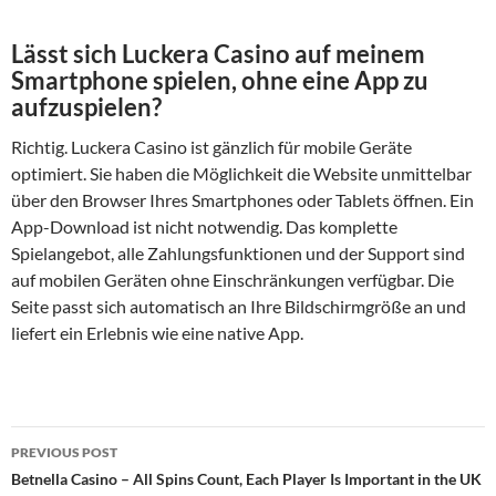
Lässt sich Luckera Casino auf meinem
Smartphone spielen, ohne eine App zu
aufzuspielen?
Richtig. Luckera Casino ist gänzlich für mobile Geräte
optimiert. Sie haben die Möglichkeit die Website unmittelbar
über den Browser Ihres Smartphones oder Tablets öffnen. Ein
App-Download ist nicht notwendig. Das komplette
Spielangebot, alle Zahlungsfunktionen und der Support sind
auf mobilen Geräten ohne Einschränkungen verfügbar. Die
Seite passt sich automatisch an Ihre Bildschirmgröße an und
liefert ein Erlebnis wie eine native App.
Post
PREVIOUS POST
navigation
Betnella Casino – All Spins Count, Each Player Is Important in the UK