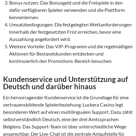
Bonus nutzen: Das Bonusgeld und die Freispiele in den
dafür verfügbaren Spielen verwenden und die Plattform
kennenlernen.
Umsatzbedingungen: Die festgelegten Wettanforderungen
innerhalb der festgesetzten Frist erreichen, bevor eine
Auszahlung angefordert wird.
Weitere Vorteile: Das VIP-Programm und die regelmäßigen
Aktionen für Bestandskunden entdecken und
kontinuierlich den Promotions-Bereich besuchen.
Kundenservice und Unterstützung auf
Deutsch und darüber hinaus
Ein hervorragender Kundenservice ist die Grundlage für eine
vertrauensbildende Spielerbeziehung. Luckera Casino legt
besonderen Wert auf einen multilingualen Support. Dazu zählt
selbstverständlich Deutsch, eine der drei Amtssprachen
Belgiens. Das Support-Team ist über unterschiedliche Wege
ansprechbar. Der Live-Chat ist die zentrale Anlaufstelle für