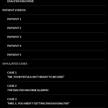
DIALYSIS MACHINE
PATIENT VIDEOS
PATIENT 1
PATIENT 2
PATIENT 3
PATIENT 4
PATIENT 5
SIMULATED CASES
CASE 1
“SIR, YOUR FISTULA ISN’T READY TO BE USED”
CASE 2
THE DIALYSIS MACHINE ALARMS!
CASE 3
“MRS. S, YOU AREN’T GETTING ENOUGH DIALYSIS”