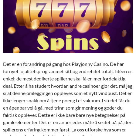
Det er en forandring på gang hos Playjonny Casino. De har
fornyet lojalitetsprogrammet sitt og endret det totalt. Idéen er
enkel: de mest dedikerte spillerne skal få en mer fordelaktig
deal. Etter å ha studert hvordan andre casinoer gjør det, må jeg
si at denne omleggingen oppleves som et nytt vindpust. Det er
ikke lenger snakk om å tjene poeng i et vakuum. I stedet får du
en åpenbar vei å gå, med trinn som gir mening og goder du
faktisk opplever. Dette er ikke bare bare nye betegnelser på
gamle elementer. Det er en annerledes måte å se det på på, der
spillerens erfaring kommer først. La oss utforske hva som er