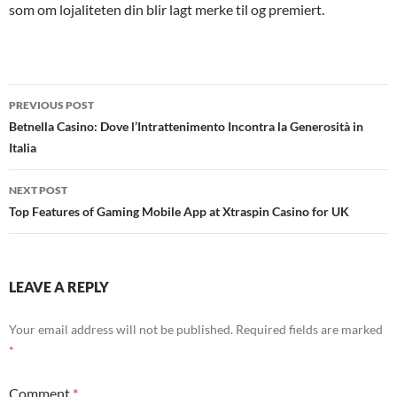
som om lojaliteten din blir lagt merke til og premiert.
Post
PREVIOUS POST
navigation
Betnella Casino: Dove l’Intrattenimento Incontra la Generosità in
Italia
NEXT POST
Top Features of Gaming Mobile App at Xtraspin Casino for UK
LEAVE A REPLY
Your email address will not be published.
Required fields are marked
*
Comment
*