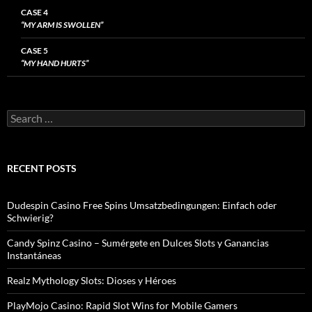
CASE 4
“MY ARM IS SWOLLEN”
CASE 5
“MY HAND HURTS”
Search
for:
RECENT POSTS
Dudespin Casino Free Spins Umsatzbedingungen: Einfach oder
Schwierig?
Candy Spinz Casino – Sumérgete en Dulces Slots y Ganancias
Instantáneas
Realz Mythology Slots: Dioses y Héroes
PlayMojo Casino: Rapid Slot Wins for Mobile Gamers