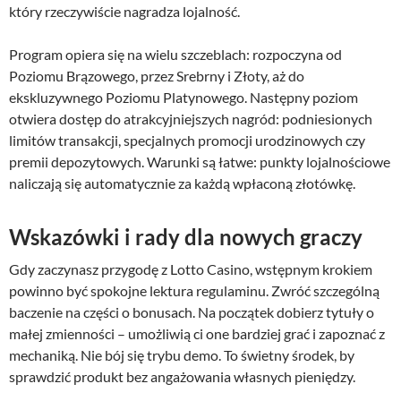
który rzeczywiście nagradza lojalność.
Program opiera się na wielu szczeblach: rozpoczyna od
Poziomu Brązowego, przez Srebrny i Złoty, aż do
ekskluzywnego Poziomu Platynowego. Następny poziom
otwiera dostęp do atrakcyjniejszych nagród: podniesionych
limitów transakcji, specjalnych promocji urodzinowych czy
premii depozytowych. Warunki są łatwe: punkty lojalnościowe
naliczają się automatycznie za każdą wpłaconą złotówkę.
Wskazówki i rady dla nowych graczy
Gdy zaczynasz przygodę z Lotto Casino, wstępnym krokiem
powinno być spokojne lektura regulaminu. Zwróć szczególną
baczenie na części o bonusach. Na początek dobierz tytuły o
małej zmienności – umożliwią ci one bardziej grać i zapoznać z
mechaniką. Nie bój się trybu demo. To świetny środek, by
sprawdzić produkt bez angażowania własnych pieniędzy.