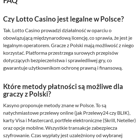
FAQ
Czy Lotto Casino jest legalne w Polsce?
Tak. Lotto Casino prowadzi działalność w oparciu o
obowiązującą międzynarodową licencję, co sprawia, że jest je
legalnym operatorem. Gracze z Polski mają możliwość z niego
korzystać. Platforma przestrzega surowych przepisów
dotyczących bezpieczeństwa i sprawiedliwej gry, co
gwarantuje użytkownikom ochronę prawną i finansową.
Które metody płatności są możliwe dla
graczy z Polski?
Kasyno proponuje metody znane w Polsce. To są
natychmiastowe przelewy online (jak Przelewy24 czy BLIK),
karty Visa i Mastercard, portfele elektroniczne (Skrill, Neteller)
oraz opcje mobilne. Wszystkie transakcje zabezpiecza
szyfrowanie. Czas wypłaty jest uzależniony od wybranej