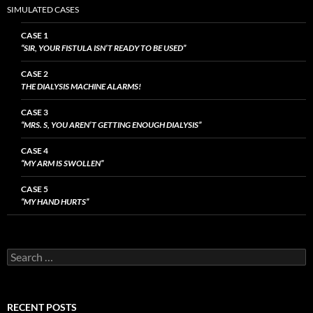
SIMULATED CASES
CASE 1
“SIR, YOUR FISTULA ISN’T READY TO BE USED”
CASE 2
THE DIALYSIS MACHINE ALARMS!
CASE 3
“MRS. S, YOU AREN’T GETTING ENOUGH DIALYSIS”
CASE 4
“MY ARM IS SWOLLEN”
CASE 5
“MY HAND HURTS”
Search
for:
RECENT POSTS