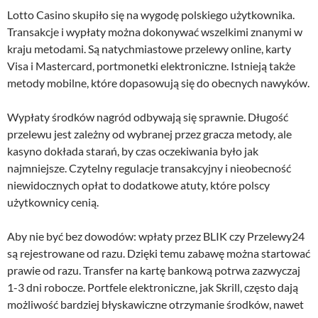
Lotto Casino skupiło się na wygodę polskiego użytkownika.
Transakcje i wypłaty można dokonywać wszelkimi znanymi w
kraju metodami. Są natychmiastowe przelewy online, karty
Visa i Mastercard, portmonetki elektroniczne. Istnieją także
metody mobilne, które dopasowują się do obecnych nawyków.
Wypłaty środków nagród odbywają się sprawnie. Długość
przelewu jest zależny od wybranej przez gracza metody, ale
kasyno dokłada starań, by czas oczekiwania było jak
najmniejsze. Czytelny regulacje transakcyjny i nieobecność
niewidocznych opłat to dodatkowe atuty, które polscy
użytkownicy cenią.
Aby nie być bez dowodów: wpłaty przez BLIK czy Przelewy24
są rejestrowane od razu. Dzięki temu zabawę można startować
prawie od razu. Transfer na kartę bankową potrwa zazwyczaj
1-3 dni robocze. Portfele elektroniczne, jak Skrill, często dają
możliwość bardziej błyskawiczne otrzymanie środków, nawet