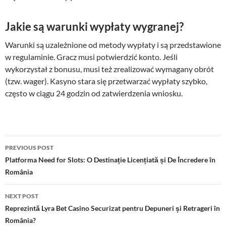
Jakie są warunki wypłaty wygranej?
Warunki są uzależnione od metody wypłaty i są przedstawione
w regulaminie. Gracz musi potwierdzić konto. Jeśli
wykorzystał z bonusu, musi też zrealizować wymagany obrót
(tzw. wager). Kasyno stara się przetwarzać wypłaty szybko,
często w ciągu 24 godzin od zatwierdzenia wniosku.
Post
PREVIOUS POST
navigation
Platforma Need for Slots: O Destinație Licențiată și De Încredere în
România
NEXT POST
Reprezintă Lyra Bet Casino Securizat pentru Depuneri și Retrageri în
România?