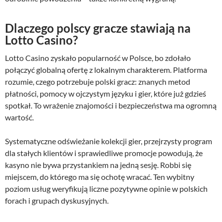
Dlaczego polscy gracze stawiają na
Lotto Casino?
Lotto Casino zyskało popularność w Polsce, bo zdołało
połączyć globalną ofertę z lokalnym charakterem. Platforma
rozumie, czego potrzebuje polski gracz: znanych metod
płatności, pomocy w ojczystym języku i gier, które już gdzieś
spotkał. To wrażenie znajomości i bezpieczeństwa ma ogromną
wartość.
Systematyczne odświeżanie kolekcji gier, przejrzysty program
dla stałych klientów i sprawiedliwe promocje powodują, że
kasyno nie bywa przystankiem na jedną sesję. Robbi się
miejscem, do którego ma się ochotę wracać. Ten wybitny
poziom usług weryfikują liczne pozytywne opinie w polskich
forach i grupach dyskusyjnych.