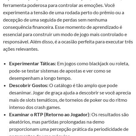
ferramenta poderosa para controlar as emoções. Você
experimenta a tensão de uma rodada perto do prêmio ou a
decepção de uma seguida de perdas sem nenhuma
consequência financeira. Esse momento de aprendizado é
essencial para construir um modo de jogo mais controlado e
responsável. Além disso, é a ocasião perfeita para executar três
ações relevantes.
Experimentar Táticas:
Em jogos como blackjack ou roleta,
pode-se testar sistemas de apostas e ver como se
desempenham a longo tempo.
Descobrir Gostos:
O catálogo é tão amplo que pode
desanimar. Jogar de graça ajuda a descobrir se você aprecia
mais de slots temáticos, de torneios de poker ou do ritmo
intenso dos crash games.
Examinar o RTP (Retorno ao Jogador):
Os resultados são
aleatórios, mas partidas prolongadas na demo
proporcionam uma percepção prática da periodicidade de