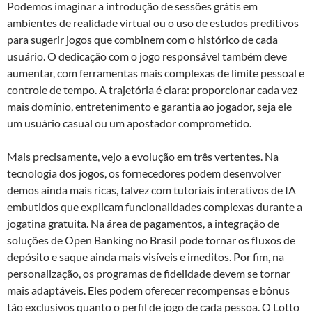
Podemos imaginar a introdução de sessões grátis em
ambientes de realidade virtual ou o uso de estudos preditivos
para sugerir jogos que combinem com o histórico de cada
usuário. O dedicação com o jogo responsável também deve
aumentar, com ferramentas mais complexas de limite pessoal e
controle de tempo. A trajetória é clara: proporcionar cada vez
mais domínio, entretenimento e garantia ao jogador, seja ele
um usuário casual ou um apostador comprometido.
Mais precisamente, vejo a evolução em três vertentes. Na
tecnologia dos jogos, os fornecedores podem desenvolver
demos ainda mais ricas, talvez com tutoriais interativos de IA
embutidos que explicam funcionalidades complexas durante a
jogatina gratuita. Na área de pagamentos, a integração de
soluções de Open Banking no Brasil pode tornar os fluxos de
depósito e saque ainda mais visíveis e imeditos. Por fim, na
personalização, os programas de fidelidade devem se tornar
mais adaptáveis. Eles podem oferecer recompensas e bônus
tão exclusivos quanto o perfil de jogo de cada pessoa. O Lotto