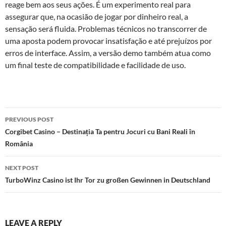
reage bem aos seus ações. É um experimento real para
assegurar que, na ocasião de jogar por dinheiro real, a
sensação será fluida. Problemas técnicos no transcorrer de
uma aposta podem provocar insatisfação e até prejuízos por
erros de interface. Assim, a versão demo também atua como
um final teste de compatibilidade e facilidade de uso.
Post
PREVIOUS POST
navigation
Corgibet Casino – Destinația Ta pentru Jocuri cu Bani Reali în
România
NEXT POST
TurboWinz Casino ist Ihr Tor zu großen Gewinnen in Deutschland
LEAVE A REPLY