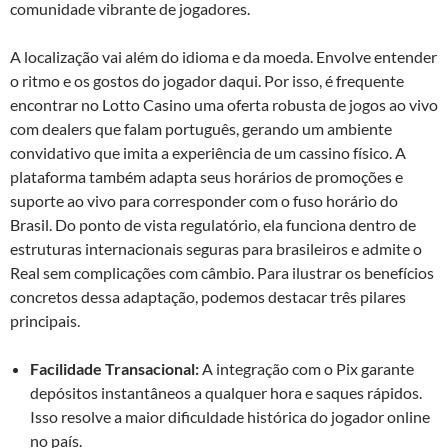
comunidade vibrante de jogadores.
A localização vai além do idioma e da moeda. Envolve entender
o ritmo e os gostos do jogador daqui. Por isso, é frequente
encontrar no Lotto Casino uma oferta robusta de jogos ao vivo
com dealers que falam português, gerando um ambiente
convidativo que imita a experiência de um cassino físico. A
plataforma também adapta seus horários de promoções e
suporte ao vivo para corresponder com o fuso horário do
Brasil. Do ponto de vista regulatório, ela funciona dentro de
estruturas internacionais seguras para brasileiros e admite o
Real sem complicações com câmbio. Para ilustrar os benefícios
concretos dessa adaptação, podemos destacar três pilares
principais.
Facilidade Transacional:
A integração com o Pix garante
depósitos instantâneos a qualquer hora e saques rápidos.
Isso resolve a maior dificuldade histórica do jogador online
no país.