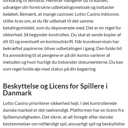
forklaring til ventetid. Herefter navigerer du til kassen,
udvælger din foretrukne udbetalingsmetode og indtaster
beløbet. Bemærk, at mange casinoer, Lotto Casino inklusive,
stiller krav om, at du får udbetalt til det samme
betalingsmiddel, som du deponerede med. Det er en regel for
sikkerhed. Så begynder kontrollen. Du skal at sende kopier af
dit ID og eventuelt en kontoudskrift. Når kundeservicen har
bekræftet papirerne, bliver udbetalingen i gang. Den fulde tid
fra anmodning til at pengene er på din konto varierer af
metoden og hvor hurtigt du indsender dokumenterne. Du kan
som regel holde øje med status på din begæring.
Beskyttelse og Licens for Spillere i
Danmark
Lotto Casino prioriterer sikkerhed højt. I det kontrollerede
danske marked er det nødvendigt. Platformen har en licens fra
Spillemyndigheden. Det sikrer, at alt foregår efter danske
bestemmelser om retfærdigt spil, ansvarligt spil og beskyttelse