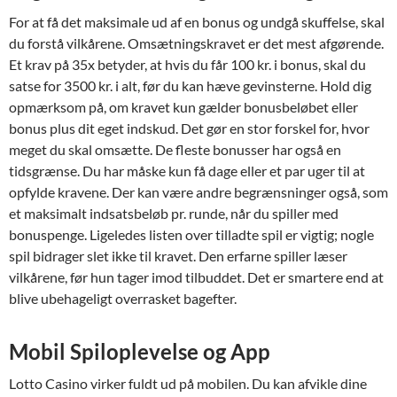
For at få det maksimale ud af en bonus og undgå skuffelse, skal
du forstå vilkårene. Omsætningskravet er det mest afgørende.
Et krav på 35x betyder, at hvis du får 100 kr. i bonus, skal du
satse for 3500 kr. i alt, før du kan hæve gevinsterne. Hold dig
opmærksom på, om kravet kun gælder bonusbeløbet eller
bonus plus dit eget indskud. Det gør en stor forskel for, hvor
meget du skal omsætte. De fleste bonusser har også en
tidsgrænse. Du har måske kun få dage eller et par uger til at
opfylde kravene. Der kan være andre begrænsninger også, som
et maksimalt indsatsbeløb pr. runde, når du spiller med
bonuspenge. Ligeledes listen over tilladte spil er vigtig; nogle
spil bidrager slet ikke til kravet. Den erfarne spiller læser
vilkårene, før hun tager imod tilbuddet. Det er smartere end at
blive ubehageligt overrasket bagefter.
Mobil Spiloplevelse og App
Lotto Casino virker fuldt ud på mobilen. Du kan afvikle dine