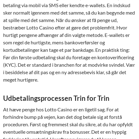
betaling via mobil via SMS eller kendte e-wallets. En indskud
sker normalt igennem med det samme, så du kan begynde med
at spille med det samme. Når du ønsker at få penge ud,
bestræber Lotto Casino efter at gøre det problemfrit. Hvor
hurtigt pengene afhænger af din valgte metode. E-wallets er
som regel de hurtigste, mens bankoverførsler og
kortudbetalinger kan tage et par bankdage. En praktisk ting:
Før din første udbetaling skal du foretage en kontoverificering
(KYC). Det er standard i branchen for at modvirke svindel. Vær
i besiddelse af dit pas og en ny adressebevis klar, så går det
meget hurtigere.
Udbetalingsprocessen Trin for Trin
At hæve penge hos Lotto Casino er en ligetil sag. For at
forhindre bump på vejen, kan det dog betale sig at forstå
proceduren. Først og fremmest skal du sikre, at du har opfyldt
eventuelle omsætningskrav fra bonusser. Det er en hyppig