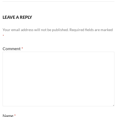
LEAVE A REPLY
Your email address will not be published.
Required fields are marked
*
Comment
*
Name
*