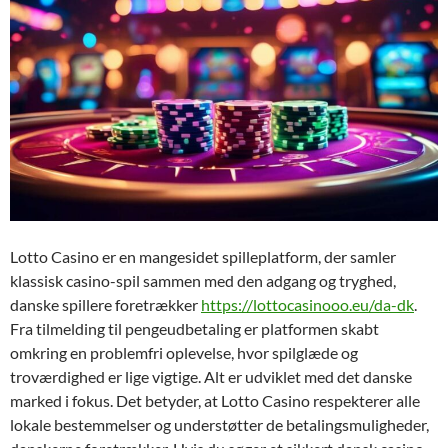
Lotto Casino er en mangesidet spilleplatform, der samler
klassisk casino-spil sammen med den adgang og tryghed,
danske spillere foretrækker
https://lottocasinooo.eu/da-dk
.
Fra tilmelding til pengeudbetaling er platformen skabt
omkring en problemfri oplevelse, hvor spilglæde og
troværdighed er lige vigtige. Alt er udviklet med det danske
marked i fokus. Det betyder, at Lotto Casino respekterer alle
lokale bestemmelser og understøtter de betalingsmuligheder,