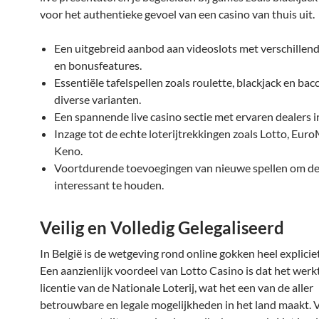
voor het authentieke gevoel van een casino van thuis uit.
Een uitgebreid aanbod aan videoslots met verschillen
en bonusfeatures.
Essentiële tafelspellen zoals roulette, blackjack en bacc
diverse varianten.
Een spannende live casino sectie met ervaren dealers in
Inzage tot de echte loterijtrekkingen zoals Lotto, Euro
Keno.
Voortdurende toevoegingen van nieuwe spellen om de 
interessant te houden.
Veilig en Volledig Gelegaliseerd
In België is de wetgeving rond online gokken heel expliciet
Een aanzienlijk voordeel van Lotto Casino is dat het werk
licentie van de Nationale Loterij, wat het een van de aller
betrouwbare en legale mogelijkheden in het land maakt. V