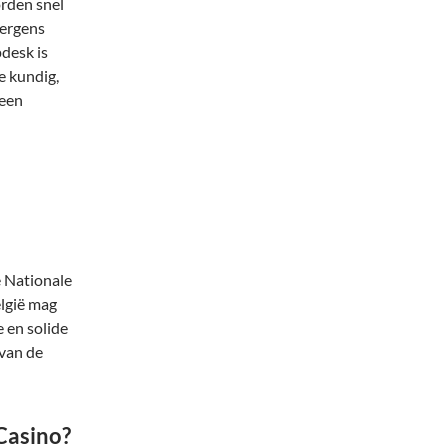
orden snel
 ergens
pdesk is
ze kundig,
 een
e Nationale
elgië mag
 en solide
 van de
 Casino?