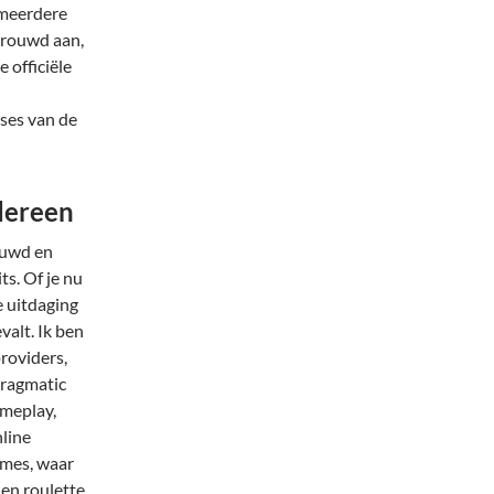
 meerdere
trouwd aan,
 officiële
sses van de
dereen
ouwd en
ts. Of je nu
e uitdaging
evalt. Ik ben
roviders,
Pragmatic
ameplay,
nline
ames, waar
 en roulette,