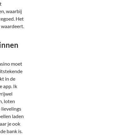
t
n, waarbij
tegoed. Het
r waardeert.
Binnen
casino moet
uitstekende
kt in de
e app. Ik
rijwel
n, loten
lievelings
pellen laden
aar je ook
 de bank is.