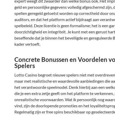
expert weegt dit zwaarder dan welke bonus ook. Het impli
geld en persoonlijke gegevens volledig afgeschermd zijn, 
spellen geregeld getoetst worden op correctheid door on
auditors, en dat het platform actief bijdraagt aan verant
spelbeleid. Deze licentie is geen formalisme; het is een ga
doorzichtigheid en integriteit. Je kunt met een gerust hart
beseffende dat je binnen het beveiligde en gereguleerde 
kader vertoeft.
Concrete Bonussen en Voordelen v
Spelers
Lotto Casino begroet nieuwe spelers niet met overdreven 
maar met realistische en waardevolle aanbiedingen die aa
het verantwoorde speelmodel. Denk hierbij aan een wel
die je een extra zetje geeft om het platform te verkennen,
onrealistische voorwaarden. Wat ik persoonlijk nog waar
vind, zijn de doorlopende promoties en het loyaliteitspr
Regelmatig zijn er free spins beschikbaar op geselecteerde