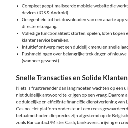
Compleet geoptimaliseerde mobiele website die werkt 
devices (iOS & Android).
Gelegenheid tot het downloaden van een aparte app v
directere toegang.
Volledige functionaliteit: storten, spelen, loten kopen 
klantenservice bereiken.
Intuïtief ontwerp met een duidelijk menu en snelle laad
Pushmeldingen over belangrijke trekkingen of nieuwe
(wanneer gewenst).
Snelle Transacties en Solide Klanten
Niets is frustrerender dan lang moeten wachten op een ui
niet duidelijk antwoord te krijgen op een vraag. Daarom a
de duidelijke en efficiënte financiële dienstverlening van 
Casino. Het platform ondersteunt een reeks gewaardeer
betaalmethoden die precies zijn afgestemd op de Belgisch
zoals Bancontact/Mister Cash, bankoverschrijving en cred