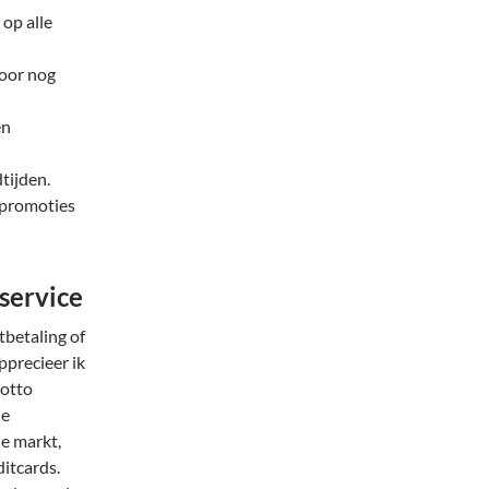
op alle
oor nog
en
tijden.
 promoties
service
tbetaling of
pprecieer ik
Lotto
de
e markt,
itcards.