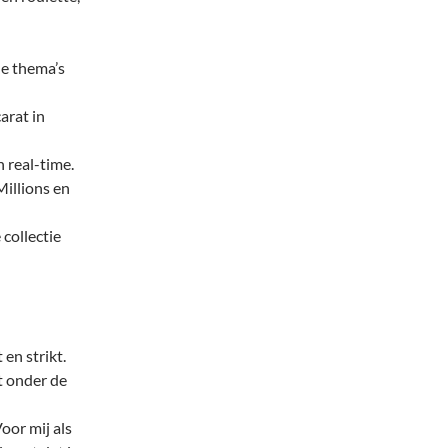
de thema’s
arat in
 real-time.
Millions en
collectie
 en strikt.
t onder de
oor mij als