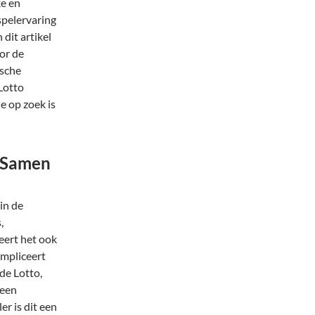
ke en
spelervaring
dit artikel
or de
ische
Lotto
e op zoek is
o Samen
in de
,
eert het ook
impliceert
de Lotto,
 een
er is dit een