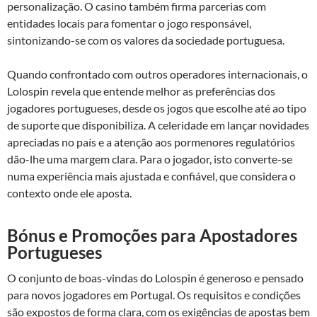
personalização. O casino também firma parcerias com
entidades locais para fomentar o jogo responsável,
sintonizando-se com os valores da sociedade portuguesa.
Quando confrontado com outros operadores internacionais, o
Lolospin revela que entende melhor as preferências dos
jogadores portugueses, desde os jogos que escolhe até ao tipo
de suporte que disponibiliza. A celeridade em lançar novidades
apreciadas no país e a atenção aos pormenores regulatórios
dão-lhe uma margem clara. Para o jogador, isto converte-se
numa experiência mais ajustada e confiável, que considera o
contexto onde ele aposta.
Bónus e Promoções para Apostadores
Portugueses
O conjunto de boas-vindas do Lolospin é generoso e pensado
para novos jogadores em Portugal. Os requisitos e condições
são expostos de forma clara, com os exigências de apostas bem