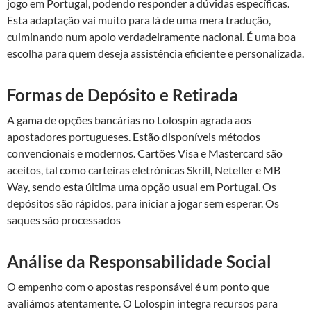
jogo em Portugal, podendo responder a dúvidas específicas.
Esta adaptação vai muito para lá de uma mera tradução,
culminando num apoio verdadeiramente nacional. É uma boa
escolha para quem deseja assistência eficiente e personalizada.
Formas de Depósito e Retirada
A gama de opções bancárias no Lolospin agrada aos
apostadores portugueses. Estão disponíveis métodos
convencionais e modernos. Cartões Visa e Mastercard são
aceitos, tal como carteiras eletrónicas Skrill, Neteller e MB
Way, sendo esta última uma opção usual em Portugal. Os
depósitos são rápidos, para iniciar a jogar sem esperar. Os
saques são processados
Análise da Responsabilidade Social
O empenho com o apostas responsável é um ponto que
avaliámos atentamente. O Lolospin integra recursos para