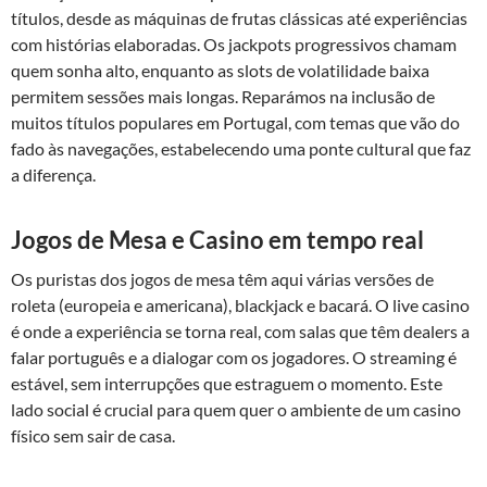
títulos, desde as máquinas de frutas clássicas até experiências
com histórias elaboradas. Os jackpots progressivos chamam
quem sonha alto, enquanto as slots de volatilidade baixa
permitem sessões mais longas. Reparámos na inclusão de
muitos títulos populares em Portugal, com temas que vão do
fado às navegações, estabelecendo uma ponte cultural que faz
a diferença.
Jogos de Mesa e Casino em tempo real
Os puristas dos jogos de mesa têm aqui várias versões de
roleta (europeia e americana), blackjack e bacará. O live casino
é onde a experiência se torna real, com salas que têm dealers a
falar português e a dialogar com os jogadores. O streaming é
estável, sem interrupções que estraguem o momento. Este
lado social é crucial para quem quer o ambiente de um casino
físico sem sair de casa.