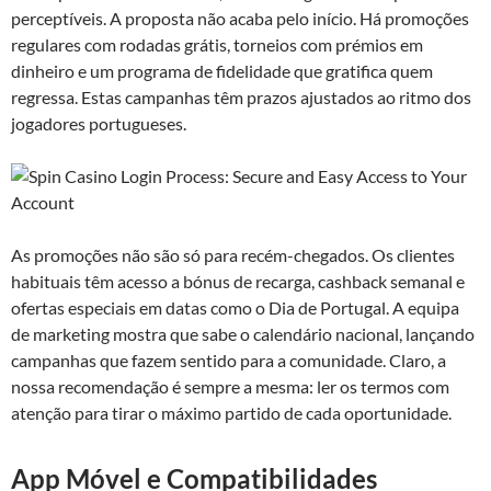
perceptíveis. A proposta não acaba pelo início. Há promoções
regulares com rodadas grátis, torneios com prémios em
dinheiro e um programa de fidelidade que gratifica quem
regressa. Estas campanhas têm prazos ajustados ao ritmo dos
jogadores portugueses.
As promoções não são só para recém-chegados. Os clientes
habituais têm acesso a bónus de recarga, cashback semanal e
ofertas especiais em datas como o Dia de Portugal. A equipa
de marketing mostra que sabe o calendário nacional, lançando
campanhas que fazem sentido para a comunidade. Claro, a
nossa recomendação é sempre a mesma: ler os termos com
atenção para tirar o máximo partido de cada oportunidade.
App Móvel e Compatibilidades