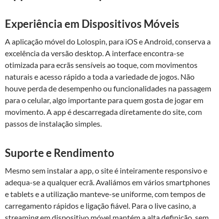
Experiência em Dispositivos Móveis
A aplicação móvel do Lolospin, para iOS e Android, conserva a
excelência da versão desktop. A interface encontra-se
otimizada para ecrãs sensíveis ao toque, com movimentos
naturais e acesso rápido a toda a variedade de jogos. Não
houve perda de desempenho ou funcionalidades na passagem
para o celular, algo importante para quem gosta de jogar em
movimento. A app é descarregada diretamente do site, com
passos de instalação simples.
Suporte e Rendimento
Mesmo sem instalar a app, o site é inteiramente responsivo e
adequa-se a qualquer ecrã. Avaliámos em vários smartphones
e tablets e a utilização manteve-se uniforme, com tempos de
carregamento rápidos e ligação fiável. Para o live casino, a
streaming em dispositivo móvel mantém a alta definição, sem