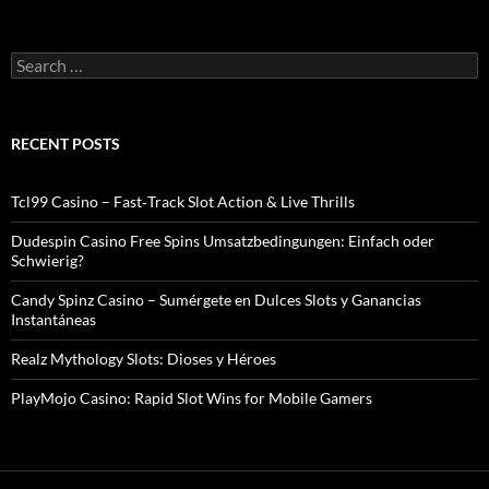
Search
for:
RECENT POSTS
Tcl99 Casino – Fast‑Track Slot Action & Live Thrills
Dudespin Casino Free Spins Umsatzbedingungen: Einfach oder
Schwierig?
Candy Spinz Casino – Sumérgete en Dulces Slots y Ganancias
Instantáneas
Realz Mythology Slots: Dioses y Héroes
PlayMojo Casino: Rapid Slot Wins for Mobile Gamers