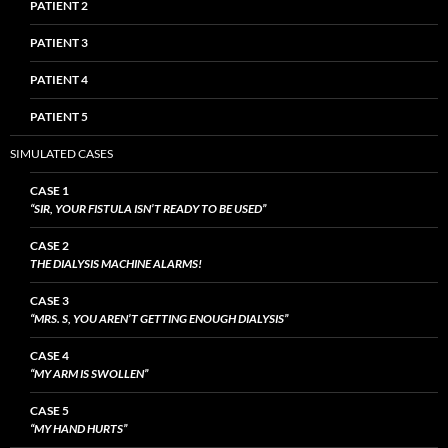
PATIENT 2
PATIENT 3
PATIENT 4
PATIENT 5
SIMULATED CASES
CASE 1
“SIR, YOUR FISTULA ISN’T READY TO BE USED”
CASE 2
THE DIALYSIS MACHINE ALARMS!
CASE 3
“MRS. S, YOU AREN’T GETTING ENOUGH DIALYSIS”
CASE 4
“MY ARM IS SWOLLEN”
CASE 5
“MY HAND HURTS”