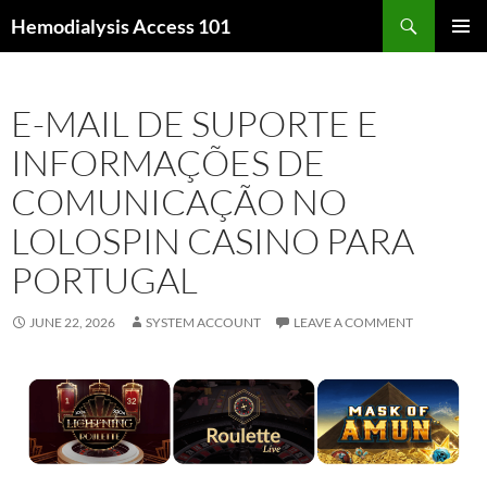
Skip
Search
Hemodialysis Access 101
to
PRIMAR
content
MENU
E-MAIL DE SUPORTE E
INFORMAÇÕES DE
COMUNICAÇÃO NO
LOLOSPIN CASINO PARA
PORTUGAL
JUNE 22, 2026
SYSTEM ACCOUNT
LEAVE A COMMENT