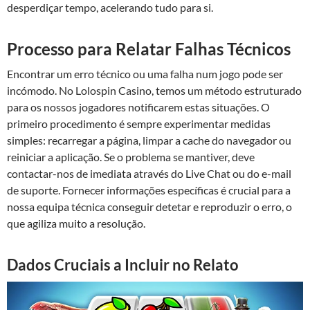
desperdiçar tempo, acelerando tudo para si.
Processo para Relatar Falhas Técnicos
Encontrar um erro técnico ou uma falha num jogo pode ser
incómodo. No Lolospin Casino, temos um método estruturado
para os nossos jogadores notificarem estas situações. O
primeiro procedimento é sempre experimentar medidas
simples: recarregar a página, limpar a cache do navegador ou
reiniciar a aplicação. Se o problema se mantiver, deve
contactar-nos de imediata através do Live Chat ou do e-mail
de suporte. Fornecer informações específicas é crucial para a
nossa equipa técnica conseguir detetar e reproduzir o erro, o
que agiliza muito a resolução.
Dados Cruciais a Incluir no Relato