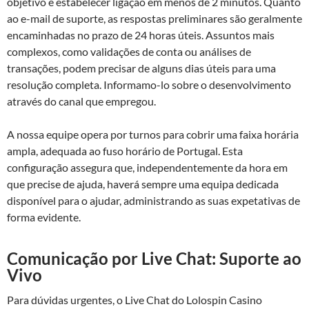
objetivo é estabelecer ligação em menos de 2 minutos. Quanto
ao e-mail de suporte, as respostas preliminares são geralmente
encaminhadas no prazo de 24 horas úteis. Assuntos mais
complexos, como validações de conta ou análises de
transações, podem precisar de alguns dias úteis para uma
resolução completa. Informamo-lo sobre o desenvolvimento
através do canal que empregou.
A nossa equipe opera por turnos para cobrir uma faixa horária
ampla, adequada ao fuso horário de Portugal. Esta
configuração assegura que, independentemente da hora em
que precise de ajuda, haverá sempre uma equipa dedicada
disponível para o ajudar, administrando as suas expetativas de
forma evidente.
Comunicação por Live Chat: Suporte ao
Vivo
Para dúvidas urgentes, o Live Chat do Lolospin Casino