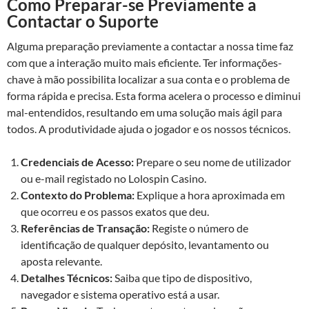
Como Preparar-se Previamente a
Contactar o Suporte
Alguma preparação previamente a contactar a nossa time faz
com que a interação muito mais eficiente. Ter informações-
chave à mão possibilita localizar a sua conta e o problema de
forma rápida e precisa. Esta forma acelera o processo e diminui
mal-entendidos, resultando em uma solução mais ágil para
todos. A produtividade ajuda o jogador e os nossos técnicos.
Credenciais de Acesso:
Prepare o seu nome de utilizador
ou e-mail registado no Lolospin Casino.
Contexto do Problema:
Explique a hora aproximada em
que ocorreu e os passos exatos que deu.
Referências de Transação:
Registe o número de
identificação de qualquer depósito, levantamento ou
aposta relevante.
Detalhes Técnicos:
Saiba que tipo de dispositivo,
navegador e sistema operativo está a usar.