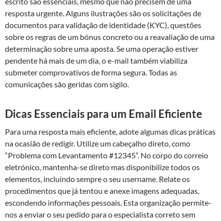
escrito são essenciais, mesmo que não precisem de uma
resposta urgente. Alguns ilustrações são os solicitações de
documentos para validação de identidade (KYC), questões
sobre os regras de um bónus concreto ou a reavaliação de uma
determinação sobre uma aposta. Se uma operação estiver
pendente há mais de um dia, o e-mail também viabiliza
submeter comprovativos de forma segura. Todas as
comunicações são geridas com sigilo.
Dicas Essenciais para um Email Eficiente
Para uma resposta mais eficiente, adote algumas dicas práticas
na ocasião de redigir. Utilize um cabeçalho direto, como
“Problema com Levantamento #12345”. No corpo do correio
eletrónico, mantenha-se direto mas disponibilize todos os
elementos, incluindo sempre o seu username. Relate os
procedimentos que já tentou e anexe imagens adequadas,
escondendo informações pessoais. Esta organização permite-
nos a enviar o seu pedido para o especialista correto sem