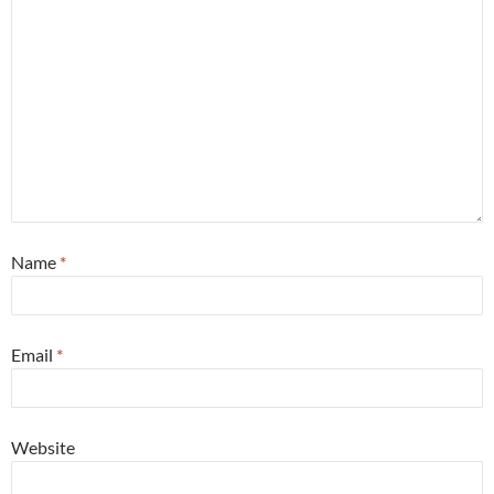
Name
*
Email
*
Website