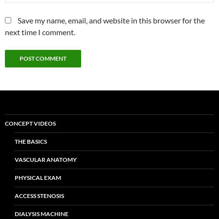
Save my name, email, and website in this browser for the
next time I comment.
CONCEPT VIDEOS
THE BASICS
VASCULAR ANATOMY
PHYSICAL EXAM
ACCESS STENOSIS
DIALYSIS MACHINE