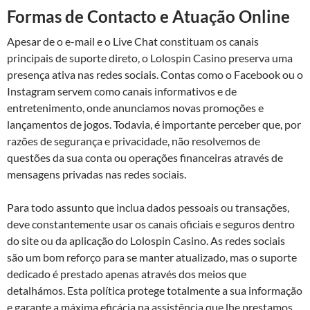
Formas de Contacto e Atuação Online
Apesar de o e-mail e o Live Chat constituam os canais
principais de suporte direto, o Lolospin Casino preserva uma
presença ativa nas redes sociais. Contas como o Facebook ou o
Instagram servem como canais informativos e de
entretenimento, onde anunciamos novas promoções e
lançamentos de jogos. Todavia, é importante perceber que, por
razões de segurança e privacidade, não resolvemos de
questões da sua conta ou operações financeiras através de
mensagens privadas nas redes sociais.
Para todo assunto que inclua dados pessoais ou transações,
deve constantemente usar os canais oficiais e seguros dentro
do site ou da aplicação do Lolospin Casino. As redes sociais
são um bom reforço para se manter atualizado, mas o suporte
dedicado é prestado apenas através dos meios que
detalhámos. Esta política protege totalmente a sua informação
e garante a máxima eficácia na assistência que lhe prestamos.