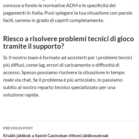
conosce a fondo le normative ADM e le specificità dei
pagamenti in Italia. Puoi spiegare la tua situazione con parole
facili, saremo in grado di capirti completamente.
Riesco a risolvere problemi tecnici di gioco
tramite il supporto?
Sì. Il nostro team è formato ad assisterti per i problemi tecnici
più diffusi, come lag, errori di caricamento o difficoltà di
accesso. Spesso possiamo risolvere la situazione in tempo
reale via chat. Se il problema è più articolato, lo passiamo
subito al nostro reparto tecnico specializzato per una
soluzione rapida.
Post
PREVIOUS POST
navigation
Kiváló játékok a Spinit Casinoban itthoni játékosoknak