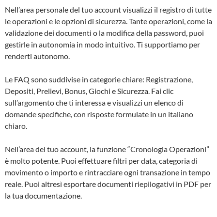
Nell’area personale del tuo account visualizzi il registro di tutte
le operazioni e le opzioni di sicurezza. Tante operazioni, come la
validazione dei documenti o la modifica della password, puoi
gestirle in autonomia in modo intuitivo. Ti supportiamo per
renderti autonomo.
Le FAQ sono suddivise in categorie chiare: Registrazione,
Depositi, Prelievi, Bonus, Giochi e Sicurezza. Fai clic
sull’argomento che ti interessa e visualizzi un elenco di
domande specifiche, con risposte formulate in un italiano
chiaro.
Nell’area del tuo account, la funzione “Cronologia Operazioni”
è molto potente. Puoi effettuare filtri per data, categoria di
movimento o importo e rintracciare ogni transazione in tempo
reale. Puoi altresì esportare documenti riepilogativi in PDF per
la tua documentazione.