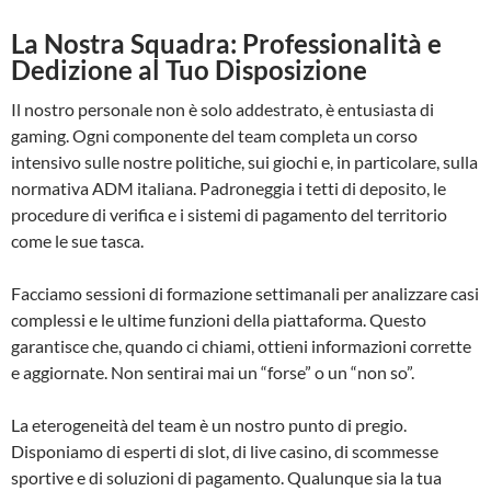
La Nostra Squadra: Professionalità e
Dedizione al Tuo Disposizione
Il nostro personale non è solo addestrato, è entusiasta di
gaming. Ogni componente del team completa un corso
intensivo sulle nostre politiche, sui giochi e, in particolare, sulla
normativa ADM italiana. Padroneggia i tetti di deposito, le
procedure di verifica e i sistemi di pagamento del territorio
come le sue tasca.
Facciamo sessioni di formazione settimanali per analizzare casi
complessi e le ultime funzioni della piattaforma. Questo
garantisce che, quando ci chiami, ottieni informazioni corrette
e aggiornate. Non sentirai mai un “forse” o un “non so”.
La eterogeneità del team è un nostro punto di pregio.
Disponiamo di esperti di slot, di live casino, di scommesse
sportive e di soluzioni di pagamento. Qualunque sia la tua