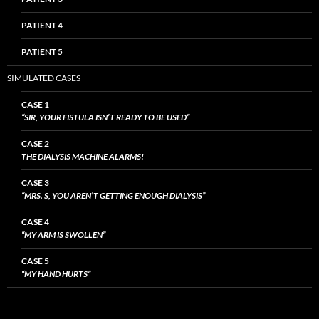
PATIENT 4
PATIENT 5
SIMULATED CASES
CASE 1
“SIR, YOUR FISTULA ISN’T READY TO BE USED”
CASE 2
THE DIALYSIS MACHINE ALARMS!
CASE 3
“MRS. S, YOU AREN’T GETTING ENOUGH DIALYSIS”
CASE 4
“MY ARM IS SWOLLEN”
CASE 5
“MY HAND HURTS”