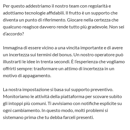
Per questo addestriamo il nostro team con regolarità e
adottiamo tecnologie affidabili. Il frutto è un supporto che
diventa un punto di riferimento. Giocare nella certezza che
qualcuno reagisce davvero rende tutto più gradevole. Non sei
d’accordo?
Immagina di essere vicino a una vincita importante e di avere
un incertezza sui termini del bonus. Un nostro operatore può
illustrarti le idee in trenta secondi. È l’esperienza che vogliamo
offrirti sempre: trasformare un attimo di incertezza in un
motivo di appagamento.
La nostra impostazione si basa sul supporto preventivo.
Monitoriamo le attività della piattaforma per scovare subito
gli intoppi più comuni. Ti avvisiamo con notifiche esplicite su
ogni cambiamento. In questo modo, molti problemi si
sistemano prima che tu debba farceli presenti.