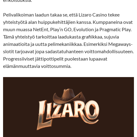
Pelivalikoiman laadun takaa se, että Lizaro Casino tekee
yhteistyötä alan huippukehittäjien kanssa. Kumppaneina ovat
muun muassa NetEnt, Play’n GO, Evolution ja Pragmatic Play.
Tämä yhteistyö tarkoittaa laadukasta grafiikkaa, sujuvia
animaatioita ja uutta pelimekaniikkaa. Esimerkiksi Megaways-
slotit tarjoavat jopa sadastatuhanteen voittomahdollisuuteen.
Progressiiviset jättipottipelit puolestaan lupaavat
elämänmuuttavia voittosummia.