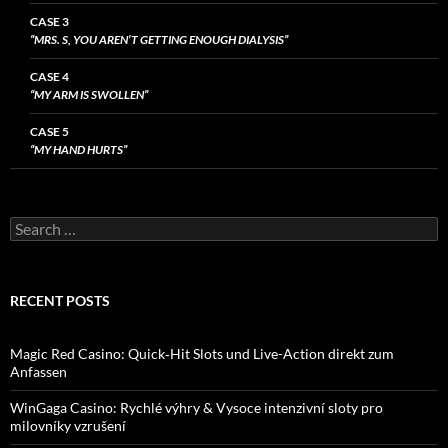
CASE 3
“MRS. S, YOU AREN’T GETTING ENOUGH DIALYSIS”
CASE 4
“MY ARM IS SWOLLEN”
CASE 5
“MY HAND HURTS”
Search
for:
RECENT POSTS
Magic Red Casino: Quick‑Hit Slots und Live-Action direkt zum
Anfassen
WinGaga Casino: Rychlé výhry & Vysoce intenzivní sloty pro
milovníky vzrušení