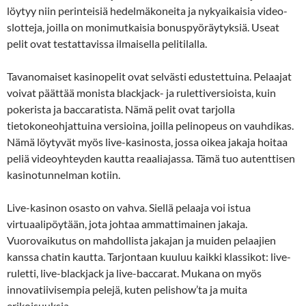
löytyy niin perinteisiä hedelmäkoneita ja nykyaikaisia video-
slotteja, joilla on monimutkaisia bonuspyöräytyksiä. Useat
pelit ovat testattavissa ilmaisella pelitilalla.
Tavanomaiset kasinopelit ovat selvästi edustettuina. Pelaajat
voivat päättää monista blackjack- ja rulettiversioista, kuin
pokerista ja baccaratista. Nämä pelit ovat tarjolla
tietokoneohjattuina versioina, joilla pelinopeus on vauhdikas.
Nämä löytyvät myös live-kasinosta, jossa oikea jakaja hoitaa
peliä videoyhteyden kautta reaaliajassa. Tämä tuo autenttisen
kasinotunnelman kotiin.
Live-kasinon osasto on vahva. Siellä pelaaja voi istua
virtuaalipöytään, jota johtaa ammattimainen jakaja.
Vuorovaikutus on mahdollista jakajan ja muiden pelaajien
kanssa chatin kautta. Tarjontaan kuuluu kaikki klassikot: live-
ruletti, live-blackjack ja live-baccarat. Mukana on myös
innovatiivisempia pelejä, kuten pelishow’ta ja muita
erikoisuuksia.