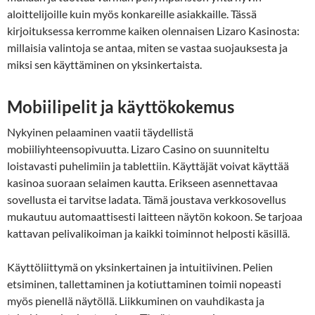
aloittelijoille kuin myös konkareille asiakkaille. Tässä
kirjoituksessa kerromme kaiken olennaisen Lizaro Kasinosta:
millaisia valintoja se antaa, miten se vastaa suojauksesta ja
miksi sen käyttäminen on yksinkertaista.
Mobiilipelit ja käyttökokemus
Nykyinen pelaaminen vaatii täydellistä
mobiiliyhteensopivuutta. Lizaro Casino on suunniteltu
loistavasti puhelimiin ja tablettiin. Käyttäjät voivat käyttää
kasinoa suoraan selaimen kautta. Erikseen asennettavaa
sovellusta ei tarvitse ladata. Tämä joustava verkkosovellus
mukautuu automaattisesti laitteen näytön kokoon. Se tarjoaa
kattavan pelivalikoiman ja kaikki toiminnot helposti käsillä.
Käyttöliittymä on yksinkertainen ja intuitiivinen. Pelien
etsiminen, tallettaminen ja kotiuttaminen toimii nopeasti
myös pienellä näytöllä. Liikkuminen on vauhdikasta ja