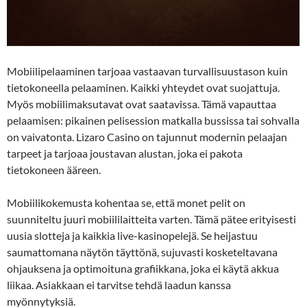
Mobiilipelaaminen tarjoaa vastaavan turvallisuustason kuin
tietokoneella pelaaminen. Kaikki yhteydet ovat suojattuja.
Myös mobiilimaksutavat ovat saatavissa. Tämä vapauttaa
pelaamisen: pikainen pelisession matkalla bussissa tai sohvalla
on vaivatonta. Lizaro Casino on tajunnut modernin pelaajan
tarpeet ja tarjoaa joustavan alustan, joka ei pakota
tietokoneen ääreen.
Mobiilikokemusta kohentaa se, että monet pelit on
suunniteltu juuri mobiililaitteita varten. Tämä pätee erityisesti
uusia slotteja ja kaikkia live-kasinopelejä. Se heijastuu
saumattomana näytön täyttönä, sujuvasti kosketeltavana
ohjauksena ja optimoituna grafiikkana, joka ei käytä akkua
liikaa. Asiakkaan ei tarvitse tehdä laadun kanssa
myönnytyksiä.