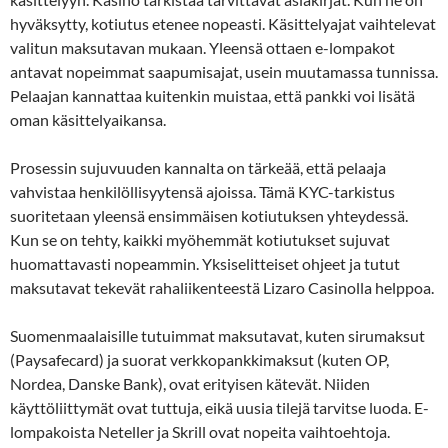
hyväksytty, kotiutus etenee nopeasti. Käsittelyajat vaihtelevat
valitun maksutavan mukaan. Yleensä ottaen e-lompakot
antavat nopeimmat saapumisajat, usein muutamassa tunnissa.
Pelaajan kannattaa kuitenkin muistaa, että pankki voi lisätä
oman käsittelyaikansa.
Prosessin sujuvuuden kannalta on tärkeää, että pelaaja
vahvistaa henkilöllisyytensä ajoissa. Tämä KYC-tarkistus
suoritetaan yleensä ensimmäisen kotiutuksen yhteydessä.
Kun se on tehty, kaikki myöhemmät kotiutukset sujuvat
huomattavasti nopeammin. Yksiselitteiset ohjeet ja tutut
maksutavat tekevät rahaliikenteestä Lizaro Casinolla helppoa.
Suomenmaalaisille tutuimmat maksutavat, kuten sirumaksut
(Paysafecard) ja suorat verkkopankkimaksut (kuten OP,
Nordea, Danske Bank), ovat erityisen kätevät. Niiden
käyttöliittymät ovat tuttuja, eikä uusia tilejä tarvitse luoda. E-
lompakoista Neteller ja Skrill ovat nopeita vaihtoehtoja.