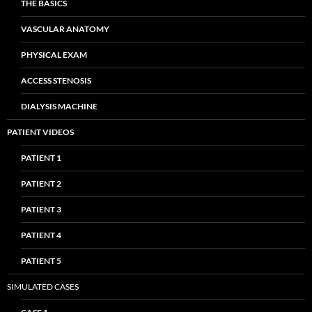
THE BASICS
VASCULAR ANATOMY
PHYSICAL EXAM
ACCESS STENOSIS
DIALYSIS MACHINE
PATIENT VIDEOS
PATIENT 1
PATIENT 2
PATIENT 3
PATIENT 4
PATIENT 5
SIMULATED CASES