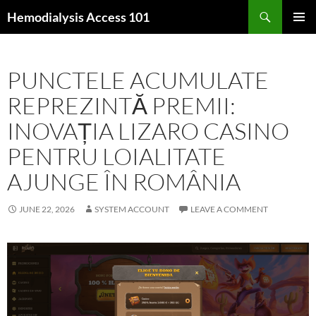
Skip
Search
Hemodialysis Access 101
to
PRIMAR
content
MENU
PUNCTELE ACUMULATE
REPREZINTĂ PREMII:
INOVAȚIA LIZARO CASINO
PENTRU LOIALITATE
AJUNGE ÎN ROMÂNIA
JUNE 22, 2026
SYSTEM ACCOUNT
LEAVE A COMMENT