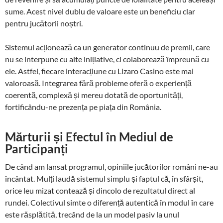
sume. Acest nivel dublu de valoare este un beneficiu clar
pentru jucătorii noștri.
Sistemul acționează ca un generator continuu de premii, care
nu se interpune cu alte inițiative, ci colaborează împreună cu
ele. Astfel, fiecare interacțiune cu Lizaro Casino este mai
valoroasă. Integrarea fără probleme oferă o experiență
coerentă, complexă și mereu dotată de oportunități,
fortificându-ne prezența pe piața din România.
Mărturii și Efectul în Mediul de
Participanți
De când am lansat programul, opiniile jucătorilor români ne-au
încântat. Mulți laudă sistemul simplu și faptul că, în sfârșit,
orice leu mizat contează și dincolo de rezultatul direct al
rundei. Colectivul simte o diferență autentică în modul în care
este răsplătită, trecând de la un model pasiv la unul