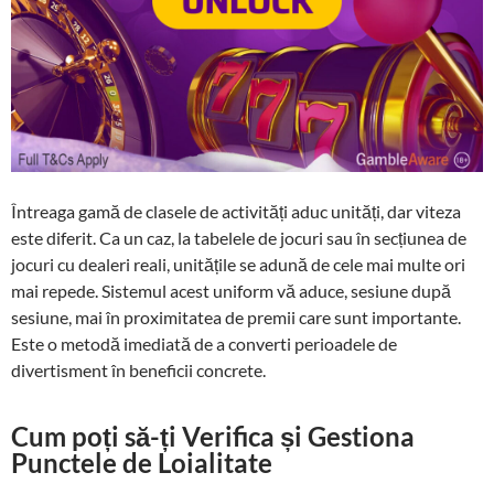
Întreaga gamă de clasele de activități aduc unități, dar viteza
este diferit. Ca un caz, la tabelele de jocuri sau în secțiunea de
jocuri cu dealeri reali, unitățile se adună de cele mai multe ori
mai repede. Sistemul acest uniform vă aduce, sesiune după
sesiune, mai în proximitatea de premii care sunt importante.
Este o metodă imediată de a converti perioadele de
divertisment în beneficii concrete.
Cum poți să-ți Verifica și Gestiona
Punctele de Loialitate