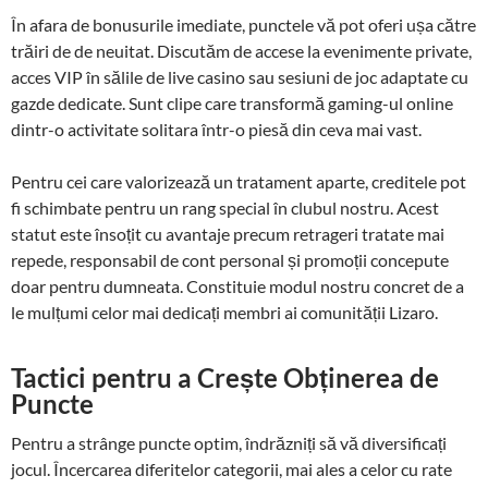
În afara de bonusurile imediate, punctele vă pot oferi ușa către
trăiri de de neuitat. Discutăm de accese la evenimente private,
acces VIP în sălile de live casino sau sesiuni de joc adaptate cu
gazde dedicate. Sunt clipe care transformă gaming-ul online
dintr-o activitate solitara într-o piesă din ceva mai vast.
Pentru cei care valorizează un tratament aparte, creditele pot
fi schimbate pentru un rang special în clubul nostru. Acest
statut este însoțit cu avantaje precum retrageri tratate mai
repede, responsabil de cont personal și promoții concepute
doar pentru dumneata. Constituie modul nostru concret de a
le mulțumi celor mai dedicați membri ai comunității Lizaro.
Tactici pentru a Crește Obținerea de
Puncte
Pentru a strânge puncte optim, îndrăzniți să vă diversificați
jocul. Încercarea diferitelor categorii, mai ales a celor cu rate