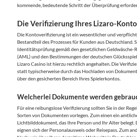
kommende, bedeutende Schritt der Überprüfung erforderl
Die Verifizierung Ihres Lizaro-Konto
Die Kontoverifizierung ist ein wesentlicher und verpflich
Bestandteil des Prozesses für Kunden aus Deutschland. Si
Identitätsprüfung gemäß den gesetzlichen Geldwäsche-Ri
(AML) und den Bestimmungen der deutschen Glücksspiell
Lizaro Casino ist hierzu rechtlich angehalten. Die Verifizi
statt typischerweise durch das Hochladen von Dokumen
über den gesicherten Bereich Ihres Spielerkontos.
Welcherlei Dokumente werden gebrau
Für eine reibungslose Verifizierung sollten Sie in der Rege
Sorten von Dokumenten vorlegen. Zum einen ein amtlich
Lichtbilddokument, das Ihre Person und Ihr Alter belegt.
eignen sich der Personalausweis oder Reisepass. Zum and