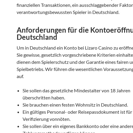
finanziellen Transaktionen, ein ausschlaggebender Faktor
verantwortungsbewussten Spieler in Deutschland.
Anforderungen für die Kontoeröffnu
Deutschland
Um in Deutschland ein Konto bei Lizaro Casino zu eröffn
Sie gewisse, gesetzlich vorgeschriebene Kriterien einhalte
dienen dem Spielerschutz und der Garantie eines fairen u
Spielbetriebs. Wir führen die wesentlichen Voraussetzung
auf.
Sie sollen das gesetzliche Mindestalter von 18 Jahren
überschritten haben.
Sie brauchen einen festen Wohnsitz in Deutschland.
Ein gültiges Personal- oder Reisepassdokument ist für
Verifizierung vonnöten.
Sie sollen über ein eigenes Bankkonto oder eine ander