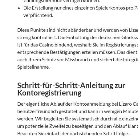
Zahlungsmethode verfügen können.
Die Erstellung nur eines einzelnen Spielerkontos pro P
verpflichtend.
Diese Punkte sind nicht abänderbar und werden von Liza
streng kontrolliert. Die Einhaltung der deutschen Glückss
ist für das Casino bindend, weshalb Sie im Registrierungs
entsprechende Bestätigungen erteilen müssen. Das dient l
auch Ihrem Schutz vor Missbrauch und sichert die Integrit
Spielteilnahme.
Schritt-für-Schritt-Anleitung zur
Kontoregistrierung
Der eigentliche Ablauf der Kontoanmeldung bei Lizaro Ca
benutzerfreundlich gestaltet und kann in wenigen Minute
werden. Wir begleiten Sie systematisch durch alle einzelne
um potenzielle Zweifel zu beseitigen und den Ablauf klar 
Beachten Sie einfach der nachstehenden Schrittfolge.