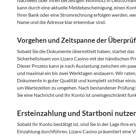
Nachweis über Ihren derzeitigen Wohnsitz in Deutschlan
kann durch eine aktuelle Meldebescheinigung, einen Ko
Ihrer Bank oder eine Stromrechnung erfolgen werden, we
Name und die Adresse klar erkennbar sind.
Vorgehen und Zeitspanne der Überprü
Sobald Sie die Dokumente übermittelt haben, startet das
Sicherheitsteam von Lizaro Casino mit der händischen Pr
Dieser Prozess kann je nach Auslastung zwischen ein paa
und maximal ein bis zwei Werktagen andauern. Wir raten,
Dokumente in guter Qualität und komplett sichtbar einz
um Wartezeiten zu umgehen. Nach bestandener Prüfun
Sie eine Nachricht und Ihr Konto ist uneingeschränkt funk
Ersteinzahlung und Startboni nutze
Sobald Ihr Konto bestätigt ist, sind Sie in der Lage Ihre er
Einzahlung durchführen. Lizaro Casino präsentiert eine V