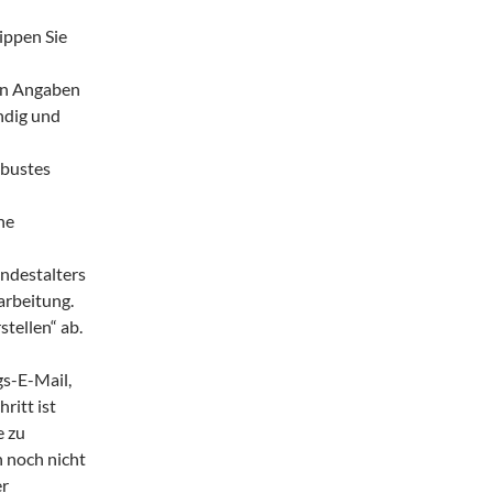
tippen Sie
hen Angaben
ndig und
obustes
he
indestalters
arbeitung.
tellen“ ab.
gs-E-Mail,
ritt ist
e zu
h noch nicht
er