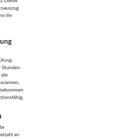
d. Dieser
ntoauszug
nn Ihr
fung
üfung.
r Stunden
 die
uscannen,
g bekommen
tionsfähig.
n
ste
ielzahl an