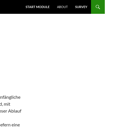
START MODULE
ABOUT
SURVEY
anfängliche
d, mit
eser Ablauf
iefern eine