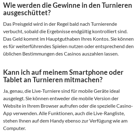
Wie werden die Gewinne in den Turnieren
ausgeschüttet?
Das Preisgeld wird in der Regel bald nach Turnierende
verbucht, sobald die Ergebnisse endgültig kontrolliert sind.
Das Geld kommt im Hauptguthaben Ihres Kontos. Sie können
es für weiterführendes Spielen nutzen oder entsprechend den
üblichen Bestimmungen des Casinos auszahlen lassen.
Kann ich auf meinem Smartphone oder
Tablet an Turnieren mitmachen?
Ja, genau, die Live-Turniere sind für mobile Geräte ideal
ausgelegt. Sie können entweder die mobile Version der
Website in Ihrem Browser aufrufen oder die spezielle Casino-
App verwenden. Alle Funktionen, auch die Live-Rangliste,
stehen Ihnen auf dem Handy ebenso zur Verfügung wie am
Computer.