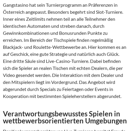
Gangstasino hat sein Turnierprogramm an Präferenzen in
Österreich angepasst. Besonders begehrt sind Slot-Turniere.
Inner eines Zeitlimits nehmen teil an alle Teilnehmer den
identischen Automaten und streben danach, durch
Gewinnkombinationen und Bonusrunden Punkte zu
erreichen. Im Bereich der Tischspiele finden regelmäßig
Blackjack- und Roulette-Wettbewerbe an. Hier kommen es an
auf Geschick, eine gute Strategie und natürlich auch Glück.
Eine dritte Säule sind Live-Casino-Turniere. Dabei befinden
sich die Spieler an realen Tischen mit echten Dealern, die per
Video gesendet werden. Die Interaktion mit dem Dealer und
den Mitspielern liegt im Vordergrund. Das Angebot wird
abgerundet durch Specials zu Feiertagen oder Events in
Kooperation mit bestimmten Spieleherstellern abgerundet.
Verantwortungsbewusstes Spielen in
wettbewerbsorientierten Umgebungen