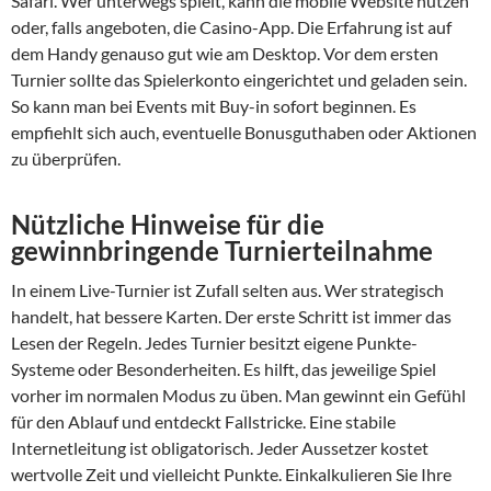
Safari. Wer unterwegs spielt, kann die mobile Website nutzen
oder, falls angeboten, die Casino-App. Die Erfahrung ist auf
dem Handy genauso gut wie am Desktop. Vor dem ersten
Turnier sollte das Spielerkonto eingerichtet und geladen sein.
So kann man bei Events mit Buy-in sofort beginnen. Es
empfiehlt sich auch, eventuelle Bonusguthaben oder Aktionen
zu überprüfen.
Nützliche Hinweise für die
gewinnbringende Turnierteilnahme
In einem Live-Turnier ist Zufall selten aus. Wer strategisch
handelt, hat bessere Karten. Der erste Schritt ist immer das
Lesen der Regeln. Jedes Turnier besitzt eigene Punkte-
Systeme oder Besonderheiten. Es hilft, das jeweilige Spiel
vorher im normalen Modus zu üben. Man gewinnt ein Gefühl
für den Ablauf und entdeckt Fallstricke. Eine stabile
Internetleitung ist obligatorisch. Jeder Aussetzer kostet
wertvolle Zeit und vielleicht Punkte. Einkalkulieren Sie Ihre