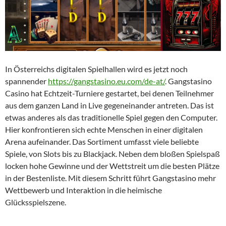
In Österreichs digitalen Spielhallen wird es jetzt noch
spannender
https://gangstasino.eu.com/de-at/
. Gangstasino
Casino hat Echtzeit-Turniere gestartet, bei denen Teilnehmer
aus dem ganzen Land in Live gegeneinander antreten. Das ist
etwas anderes als das traditionelle Spiel gegen den Computer.
Hier konfrontieren sich echte Menschen in einer digitalen
Arena aufeinander. Das Sortiment umfasst viele beliebte
Spiele, von Slots bis zu Blackjack. Neben dem bloßen Spielspaß
locken hohe Gewinne und der Wettstreit um die besten Plätze
in der Bestenliste. Mit diesem Schritt führt Gangstasino mehr
Wettbewerb und Interaktion in die heimische
Glücksspielszene.