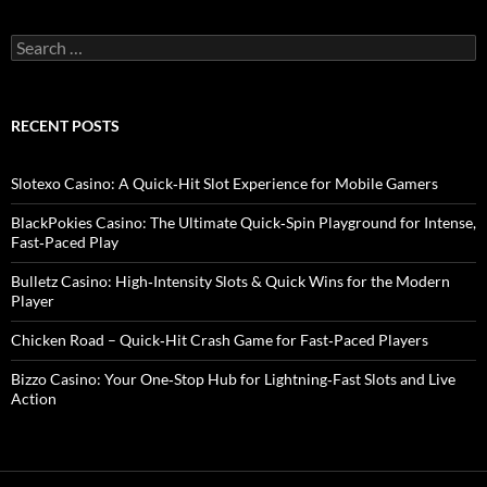
Search
for:
RECENT POSTS
Slotexo Casino: A Quick‑Hit Slot Experience for Mobile Gamers
BlackPokies Casino: The Ultimate Quick‑Spin Playground for Intense,
Fast‑Paced Play
Bulletz Casino: High‑Intensity Slots & Quick Wins for the Modern
Player
Chicken Road – Quick‑Hit Crash Game for Fast‑Paced Players
Bizzo Casino: Your One‑Stop Hub for Lightning‑Fast Slots and Live
Action