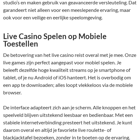
studio’s en maken gebruik van geavanceerde versleuteling. Dat
garandeert niet alleen voor een meeslepende ervaring, maar
ook voor een veilige en eerlijke speelomgeving.
Live Casino Spelen op Mobiele
Toestellen
De betovering van het live casino reist overal met je mee. Onze
live games zijn perfect aangepast voor mobiel spelen. Je
beleeft dezelfde hoge kwaliteit streams op je smartphone of
tablet, of je nu Android of iOS hanteert. Het is overbodig om
een app te downloaden; alles loopt vlekkeloos via de mobiele
browser.
De interface adapteert zich aan je scherm. Alle knoppen en het
speelveld blijven uitstekend leesbaar en bedienbaar. Met een
stabiele internetverbinding presteert het uitstekend. Je kunt
daarom overal en altijd je favoriete live roulette- of
blackjacktafel bezoeken, zonder in te boeten op de ervaring.