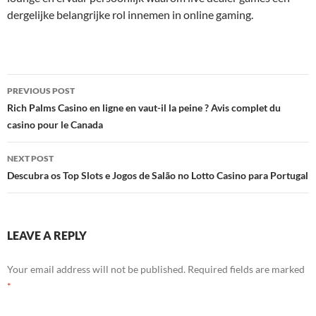
dergelijke belangrijke rol innemen in online gaming.
Post
PREVIOUS POST
navigation
Rich Palms Casino en ligne en vaut-il la peine ? Avis complet du
casino pour le Canada
NEXT POST
Descubra os Top Slots e Jogos de Salão no Lotto Casino para Portugal
LEAVE A REPLY
Your email address will not be published.
Required fields are marked
*