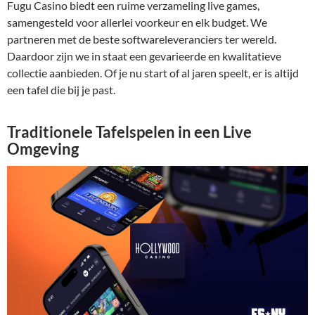
Fugu Casino biedt een ruime verzameling live games,
samengesteld voor allerlei voorkeur en elk budget. We
partneren met de beste softwareleveranciers ter wereld.
Daardoor zijn we in staat een gevarieerde en kwalitatieve
collectie aanbieden. Of je nu start of al jaren speelt, er is altijd
een tafel die bij je past.
Traditionele Tafelspelen in een Live
Omgeving