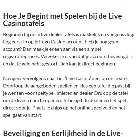
Hoe Je Begint met Spelen bij de Live
Casinotafels
Beginnen bij onze live dealer tafels is makkelijk en vliegensvlug.
Log eerst in op je Fugu Casino account. Heb je nog geen
account? Dan maak je er een aan via een simpel
registratieproces. Verzeker je ervan dat je account bevestigd is
en dat je geld hebt gestort. Dan kan je direct beginnen.
Navigeer vervolgens naar het ‘Live Casino’ deel op onze site.
Doorloop de aangeboden spellen en kies een tafel die past bij
je wensen voor speltype, limieten en dealer. Druk op de tafel
om de livestream te openen. Je bekijkt de dealer en het spel
direct voor je. Plaats je chips op het online speelveld en het
spel gaat van start.
Beveiliging en Eerlijkheid in de Live-