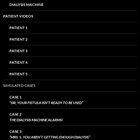
DIALYSIS MACHINE
PATIENT VIDEOS
PATIENT 1
PATIENT 2
PATIENT 3
PATIENT 4
PATIENT 5
SIMULATED CASES
CASE 1
“SIR, YOUR FISTULA ISN’T READY TO BE USED”
CASE 2
THE DIALYSIS MACHINE ALARMS!
CASE 3
“MRS. S, YOU AREN’T GETTING ENOUGH DIALYSIS”