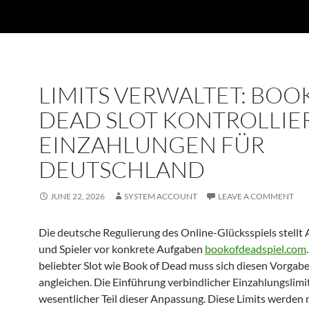
LIMITS VERWALTET: BOO
DEAD SLOT KONTROLLIE
EINZAHLUNGEN FÜR
DEUTSCHLAND
JUNE 22, 2026
SYSTEM ACCOUNT
LEAVE A COMMENT
Die deutsche Regulierung des Online-Glücksspiels stellt 
und Spieler vor konkrete Aufgaben
bookofdeadspiel.com
beliebter Slot wie Book of Dead muss sich diesen Vorgab
angleichen. Die Einführung verbindlicher Einzahlungslimits
wesentlicher Teil dieser Anpassung. Diese Limits werden 