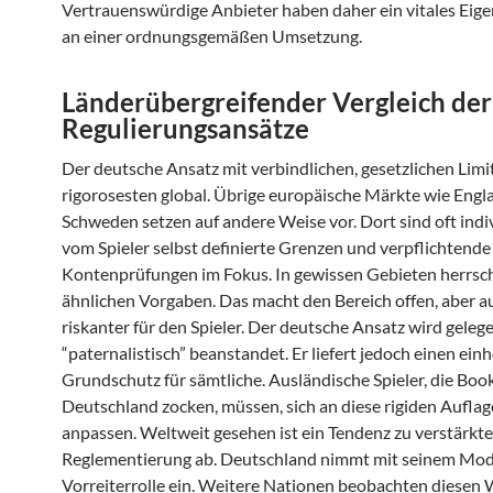
Vertrauenswürdige Anbieter haben daher ein vitales Eige
an einer ordnungsgemäßen Umsetzung.
Länderübergreifender Vergleich der
Regulierungsansätze
Der deutsche Ansatz mit verbindlichen, gesetzlichen Limit
rigorosesten global. Übrige europäische Märkte wie Engl
Schweden setzen auf andere Weise vor. Dort sind oft indiv
vom Spieler selbst definierte Grenzen und verpflichtende
Kontenprüfungen im Fokus. In gewissen Gebieten herrsc
ähnlichen Vorgaben. Das macht den Bereich offen, aber a
riskanter für den Spieler. Der deutsche Ansatz wird gelege
“paternalistisch” beanstandet. Er liefert jedoch einen einh
Grundschutz für sämtliche. Ausländische Spieler, die Boo
Deutschland zocken, müssen, sich an diese rigiden Aufla
anpassen. Weltweit gesehen ist ein Tendenz zu verstärkte
Reglementierung ab. Deutschland nimmt mit seinem Mode
Vorreiterrolle ein. Weitere Nationen beobachten diesen