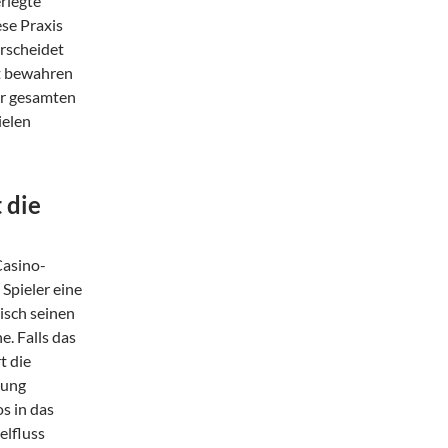
erlegte
se Praxis
erscheidet
it bewahren
er gesamten
ielen
 die
Casino-
 Spieler eine
isch seinen
. Falls das
t die
gung
s in das
elfluss