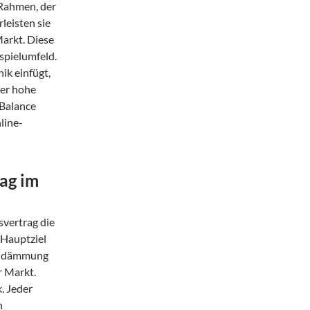
 Rahmen, der
leisten sie
Markt. Diese
spielumfeld.
ik einfügt,
Der hohe
 Balance
line-
ag im
svertrag die
 Hauptziel
Eindämmung
r Markt.
. Jeder
n