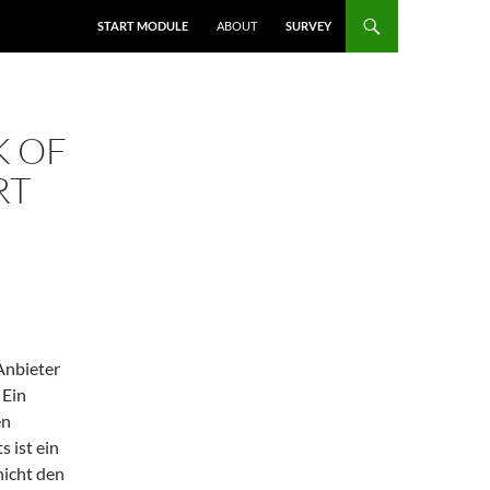
START MODULE
ABOUT
SURVEY
K OF
RT
Anbieter
. Ein
en
 ist ein
nicht den