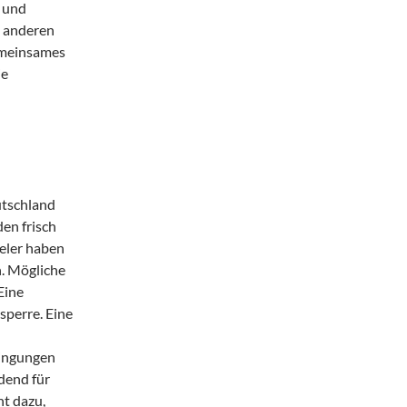
- und
d anderen
gemeinsames
ie
utschland
den frisch
ieler haben
n. Mögliche
Eine
sperre. Eine
dingungen
ndend für
nt dazu,