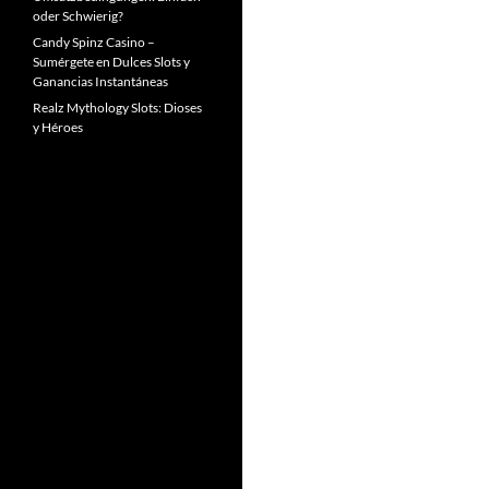
oder Schwierig?
Candy Spinz Casino –
Sumérgete en Dulces Slots y
Ganancias Instantáneas
Realz Mythology Slots: Dioses
y Héroes