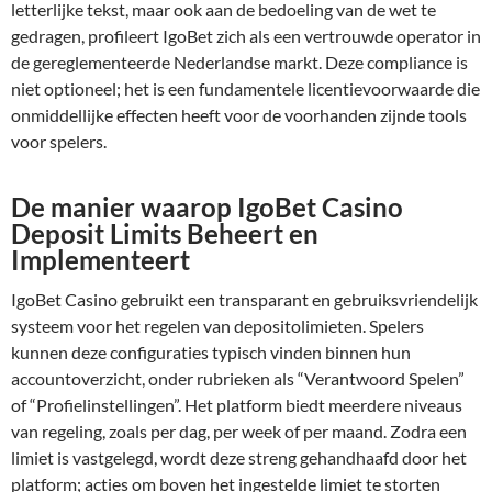
letterlijke tekst, maar ook aan de bedoeling van de wet te
gedragen, profileert IgoBet zich als een vertrouwde operator in
de gereglementeerde Nederlandse markt. Deze compliance is
niet optioneel; het is een fundamentele licentievoorwaarde die
onmiddellijke effecten heeft voor de voorhanden zijnde tools
voor spelers.
De manier waarop IgoBet Casino
Deposit Limits Beheert en
Implementeert
IgoBet Casino gebruikt een transparant en gebruiksvriendelijk
systeem voor het regelen van depositolimieten. Spelers
kunnen deze configuraties typisch vinden binnen hun
accountoverzicht, onder rubrieken als “Verantwoord Spelen”
of “Profielinstellingen”. Het platform biedt meerdere niveaus
van regeling, zoals per dag, per week of per maand. Zodra een
limiet is vastgelegd, wordt deze streng gehandhaafd door het
platform; acties om boven het ingestelde limiet te storten