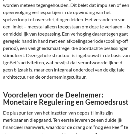
worden meteen tegengehouden. Dit belet dat impulsen of een
opeenvolging verliespartijen in de opwinding van het
spelverloop tot overschrijdingen leiden. Het veranderen van
een limiet – meestal alleen toegestaan om deze te verlagen – is
onmiddellijk van toepassing. Een verhoging daarentegen gaat
geregeld hand in hand met een afkoelingsperiode (cooling-off
period), een veiligheidsmaatregel die doordachte beslissingen
stimuleert. Deze gehele structuur is ingebouwd in de basis van
IgoBet’s activiteiten, wat bewijst dat verantwoordelijkheid
geen bijzaak is, maar een integraal onderdeel van de digitale
architectuur en de ondernemingscultuur.
Voordelen voor de Deelnemer:
Monetaire Regulering en Gemoedsrust
De pluspunten van het inzetten van deposit limits zijn
merkbaar en diepgaand. Ten eerste leveren ze een duidelijk
financieel raamwerk, waardoor de drang om “nog één keer” te