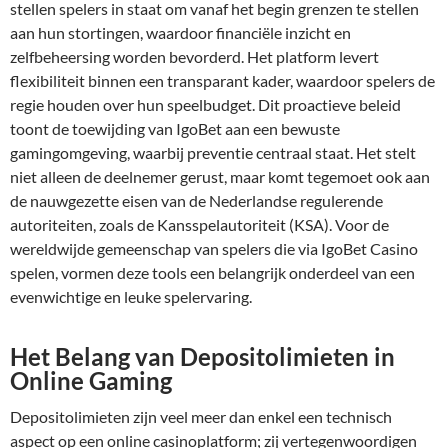
stellen spelers in staat om vanaf het begin grenzen te stellen
aan hun stortingen, waardoor financiële inzicht en
zelfbeheersing worden bevorderd. Het platform levert
flexibiliteit binnen een transparant kader, waardoor spelers de
regie houden over hun speelbudget. Dit proactieve beleid
toont de toewijding van IgoBet aan een bewuste
gamingomgeving, waarbij preventie centraal staat. Het stelt
niet alleen de deelnemer gerust, maar komt tegemoet ook aan
de nauwgezette eisen van de Nederlandse regulerende
autoriteiten, zoals de Kansspelautoriteit (KSA). Voor de
wereldwijde gemeenschap van spelers die via IgoBet Casino
spelen, vormen deze tools een belangrijk onderdeel van een
evenwichtige en leuke spelervaring.
Het Belang van Depositolimieten in
Online Gaming
Depositolimieten zijn veel meer dan enkel een technisch
aspect op een online casinoplatform; zij vertegenwoordigen