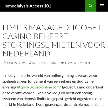
Skip
Search
Hemodialysis Access 101
to
PRIMAR
content
MENU
LIMITS MANAGED: IGOBET
CASINO BEHEERT
STORTINGSLIMIETEN VOOR
NEDERLAND
JUNE 22, 2026
SYSTEM ACCOUNT
LEAVE A COMMENT
In de dynamische wereld van online gaming is verantwoord
spelgedrag een fundament van een zekere en duurzame
ervaring
https://igobet-online.com/
. IgoBet Casino onderkent
deze verantwoordelijkheid volledig en heeft een stevig
systeem van deposit limits toegepast, gericht afgestemd op de
markt in Nederland. Deze geavanceerde controlemechanismen