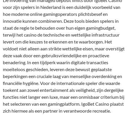
De invoering van managed deposit limits door IgoBet Casino
voor zijn spelers in Nederland is een duidelijk voorbeeld van
hoe moderne online gamingoperators plichtsbesef en
innovatie kunnen combineren. Deze tools bieden spelers in
staat de regie te behouden over hun eigen gamingbudget,
terwijl het casino de technische en wettelijke infrastructuur
levert om die keuzes te erkennen en te waarborgen. Het
voldoet niet alleen aan strikte wettelijke eisen, maar overstijgt
deze vaak door een gebruiksvriendelijke en proactieve
benadering. In een tijdperk waarin digitale transacties
moeiteloos geschieden, leveren deze bewust geplaatste
beperkingen een cruciale laag van menselijke overdenking en
financiële hygiëne. Voor de internationale speler die waarde
toekent aan zowel entertainment als veiligheid, zijn dergelijke
functies niet langer een luxe, maar een onmisbaar criterium bij
het selecteren van een gamingplatform. IgoBet Casino plaatst
zich hiermee als een partner in verantwoorde recreatie.