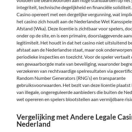
voldoen die beantwoorden aan hoge standaarden op het 
integriteit, technische degelijkheid en financiële soliditeit
Casino opereert met een dergelijke vergunning, wat impli
het casino zich houdt aan de Nederlandse Wet Kansspele
Afstand (Wka). Deze licentie is zichtbaar voor spelers, d
onder op de site, en is een primaire, doorslaggevende aan
legitimiteit. Het houdt in dat het casino niet uitsluitend b
afstaat aan de Nederlandse staat, maar ook onderworpen 
periodieke inspecties en toezicht. Voor de speler vertaalt 
een gewaarborgde mate van beveiliging, waaronder begr
verzekeren van rechtvaardige spelresultaten via gecertifi
Random Number Generators (RNG’s) en transparante
gebruiksvoorwaarden. Het bezit van deze licentie plaatst
van illegale, ongereguleerde aanbieders die buiten de Ne
wet opereren en spelers blootstellen aan vermijdbare risic
Vergelijking met Andere Legale Casin
Nederland