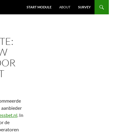
START MODULE
ABOUT
SURVEY
TE:
EW
OOR
T
enommeerde
n aanbieder
essbet.nl
. In
or de
operatoren