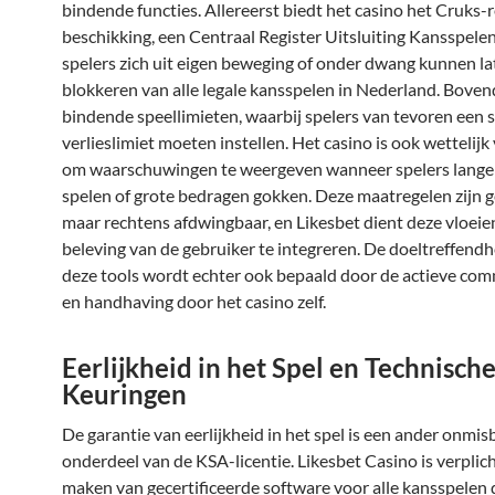
bindende functies. Allereerst biedt het casino het Cruks-r
beschikking, een Centraal Register Uitsluiting Kansspele
spelers zich uit eigen beweging of onder dwang kunnen la
blokkeren van alle legale kansspelen in Nederland. Bovend
bindende speellimieten, waarbij spelers van tevoren een s
verlieslimiet moeten instellen. Het casino is ook wettelijk
om waarschuwingen te weergeven wanneer spelers langer
spelen of grote bedragen gokken. Deze maatregelen zijn 
maar rechtens afdwingbaar, en Likesbet dient deze vloeie
beleving van de gebruiker te integreren. De doeltreffendh
deze tools wordt echter ook bepaald door de actieve co
en handhaving door het casino zelf.
Eerlijkheid in het Spel en Technisch
Keuringen
De garantie van eerlijkheid in het spel is een ander onmis
onderdeel van de KSA-licentie. Likesbet Casino is verplich
maken van gecertificeerde software voor alle kansspelen 