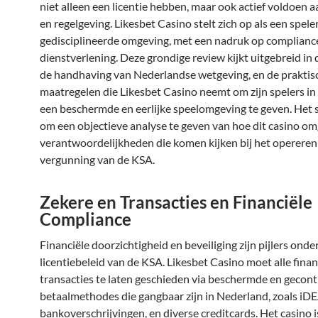
niet alleen een licentie hebben, maar ook actief voldoen a
en regelgeving. Likesbet Casino stelt zich op als een spele
gedisciplineerde omgeving, met een nadruk op compliance
dienstverlening. Deze grondige review kijkt uitgebreid in d
de handhaving van Nederlandse wetgeving, en de praktis
maatregelen die Likesbet Casino neemt om zijn spelers i
een beschermde en eerlijke speelomgeving te geven. Het s
om een objectieve analyse te geven van hoe dit casino o
verantwoordelijkheden die komen kijken bij het opereren
vergunning van de KSA.
Zekere en Transacties en Financiële
Compliance
Financiële doorzichtigheid en beveiliging zijn pijlers onde
licentiebeleid van de KSA. Likesbet Casino moet alle finan
transacties te laten geschieden via beschermde en gecon
betaalmethodes die gangbaar zijn in Nederland, zoals iDE
bankoverschrijvingen, en diverse creditcards. Het casino i