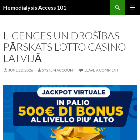
Skip
Search
Hemodialysis Access 101
to
PRIMAR
content
MENU
LICENCES UN DROŠĪBAS
PĀRSKATS LOTTO CASINO
LATVIJĀ
JUNE 22, 2026
SYSTEM ACCOUNT
LEAVE A COMMENT