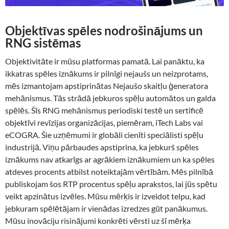
Objektīvas spēles nodrošinājums un
RNG sistēmas
Objektivitāte ir mūsu platformas pamatā. Lai panāktu, ka
ikkatras spēles iznākums ir pilnīgi nejaušs un neizprotams,
mēs izmantojam apstiprinātas Nejaušo skaitļu ģeneratora
mehānismus. Tās strādā jebkuros spēļu automātos un galda
spēlēs. Šīs RNG mehānismus periodiski testē un sertificē
objektīvi revīzijas organizācijas, piemēram, iTech Labs vai
eCOGRA. Šie uzņēmumi ir globāli cienīti speciālisti spēļu
industrijā. Viņu pārbaudes apstiprina, ka jebkurš spēles
iznākums nav atkarīgs ar agrākiem iznākumiem un ka spēles
atdeves procents atbilst noteiktajām vērtībām. Mēs pilnībā
publiskojam šos RTP procentus spēļu aprakstos, lai jūs spētu
veikt apzinātus izvēles. Mūsu mērķis ir izveidot telpu, kad
jebkuram spēlētājam ir vienādas izredzes gūt panākumus.
Mūsu inovāciju risinājumi konkrēti vērsti uz šī mērķa