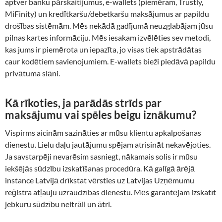
aptver banku pārskaitījumus, e-wallets (piemēram, Trustly,
MiFinity) un kredītkaršu/debetkaršu maksājumus ar papildu
drošības sistēmām. Mēs nekādā gadījumā neuzglabājam jūsu
pilnas kartes informāciju. Mēs iesakam izvēlēties sev metodi,
kas jums ir piemērota un iepazīta, jo visas tiek apstrādātas
caur kodētiem savienojumiem. E-wallets bieži piedāvā papildu
privātuma slāni.
Kā rīkoties, ja parādās strīds par
maksājumu vai spēles beigu iznākumu?
Vispirms aicinām sazināties ar mūsu klientu apkalpošanas
dienestu. Lielu daļu jautājumu spējam atrisināt nekavējoties.
Ja savstarpēji nevarēsim sasniegt, nākamais solis ir mūsu
iekšējās sūdzību izskatīšanas procedūra. Kā galīgā ārējā
instance Latvijā drīkstat vērsties uz Latvijas Uzņēmumu
reģistra atļauju uzraudzības dienestu. Mēs garantējam izskatīt
jebkuru sūdzību neitrāli un ātri.