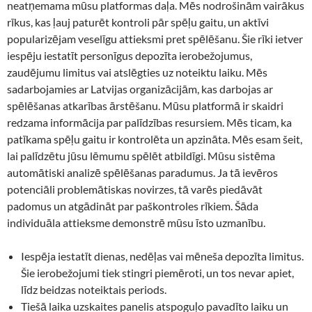
neatņemama mūsu platformas daļa. Mēs nodrošinām vairākus
rīkus, kas ļauj paturēt kontroli pār spēļu gaitu, un aktīvi
popularizējam veselīgu attieksmi pret spēlēšanu. Šie rīki ietver
iespēju iestatīt personīgus depozīta ierobežojumus,
zaudējumu limitus vai atslēgties uz noteiktu laiku. Mēs
sadarbojamies ar Latvijas organizācijām, kas darbojas ar
spēlēšanas atkarības ārstēšanu. Mūsu platformā ir skaidri
redzama informācija par palīdzības resursiem. Mēs ticam, ka
patīkama spēļu gaitu ir kontrolēta un apzināta. Mēs esam šeit,
lai palīdzētu jūsu lēmumu spēlēt atbildīgi. Mūsu sistēma
automātiski analizē spēlēšanas paradumus. Ja tā ievēros
potenciāli problemātiskas novirzes, tā varēs piedāvāt
padomus un atgādināt par paškontroles rīkiem. Šāda
individuāla attieksme demonstrē mūsu īsto uzmanību.
Iespēja iestatīt dienas, nedēļas vai mēneša depozīta limitus.
Šie ierobežojumi tiek stingri piemēroti, un tos nevar apiet,
līdz beidzas noteiktais periods.
Tiešā laika uzskaites panelis atspoguļo pavadīto laiku un