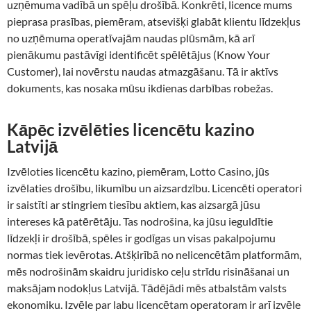
uzņēmuma vadībā un spēļu drošībā. Konkrēti, licence mums
pieprasa prasības, piemēram, atsevišķi glabāt klientu līdzekļus
no uzņēmuma operatīvajām naudas plūsmām, kā arī
pienākumu pastāvīgi identificēt spēlētājus (Know Your
Customer), lai novērstu naudas atmazgāšanu. Tā ir aktīvs
dokuments, kas nosaka mūsu ikdienas darbības robežas.
Kāpēc izvēlēties licencētu kazino
Latvijā
Izvēloties licencētu kazino, piemēram, Lotto Casino, jūs
izvēlaties drošību, likumību un aizsardzību. Licencēti operatori
ir saistīti ar stingriem tiesību aktiem, kas aizsargā jūsu
intereses kā patērētāju. Tas nodrošina, ka jūsu ieguldītie
līdzekļi ir drošībā, spēles ir godīgas un visas pakalpojumu
normas tiek ievērotas. Atšķirībā no nelicencētām platformām,
mēs nodrošinām skaidru juridisko ceļu strīdu risināšanai un
maksājam nodokļus Latvijā. Tādējādi mēs atbalstām valsts
ekonomiku. Izvēle par labu licencētam operatoram ir arī izvēle