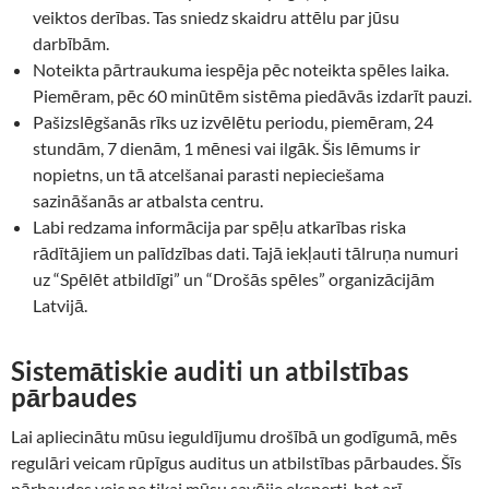
veiktos derības. Tas sniedz skaidru attēlu par jūsu
darbībām.
Noteikta pārtraukuma iespēja pēc noteikta spēles laika.
Piemēram, pēc 60 minūtēm sistēma piedāvās izdarīt pauzi.
Pašizslēgšanās rīks uz izvēlētu periodu, piemēram, 24
stundām, 7 dienām, 1 mēnesi vai ilgāk. Šis lēmums ir
nopietns, un tā atcelšanai parasti nepieciešama
sazināšanās ar atbalsta centru.
Labi redzama informācija par spēļu atkarības riska
rādītājiem un palīdzības dati. Tajā iekļauti tālruņa numuri
uz “Spēlēt atbildīgi” un “Drošās spēles” organizācijām
Latvijā.
Sistemātiskie auditi un atbilstības
pārbaudes
Lai apliecinātu mūsu ieguldījumu drošībā un godīgumā, mēs
regulāri veicam rūpīgus auditus un atbilstības pārbaudes. Šīs
pārbaudes veic ne tikai mūsu savējie eksperti, bet arī