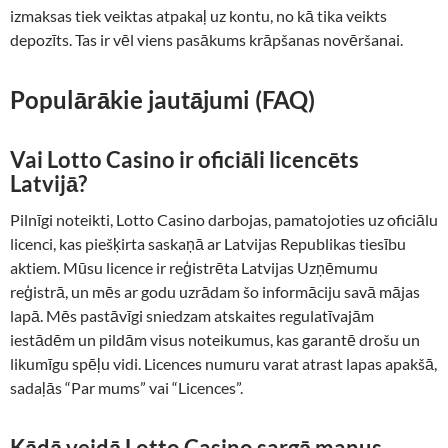
izmaksas tiek veiktas atpakaļ uz kontu, no kā tika veikts
depozīts. Tas ir vēl viens pasākums krāpšanas novēršanai.
Populārākie jautājumi (FAQ)
Vai Lotto Casino ir oficiāli licencēts
Latvijā?
Pilnīgi noteikti, Lotto Casino darbojas, pamatojoties uz oficiālu
licenci, kas piešķirta saskaņā ar Latvijas Republikas tiesību
aktiem. Mūsu licence ir reģistrēta Latvijas Uzņēmumu
reģistrā, un mēs ar godu uzrādam šo informāciju savā mājas
lapā. Mēs pastāvīgi sniedzam atskaites regulatīvajām
iestādēm un pildām visus noteikumus, kas garantē drošu un
likumīgu spēļu vidi. Licences numuru varat atrast lapas apakšā,
sadaļās “Par mums” vai “Licences”.
Kādā veidā Lotto Casino sargā manus