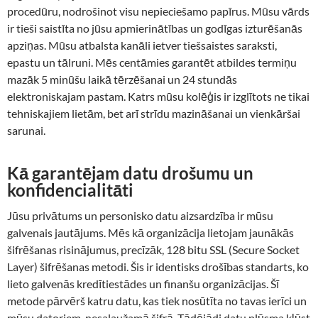
procedūru, nodrošinot visu nepieciešamo papīrus. Mūsu vārds
ir tieši saistīta no jūsu apmierinātības un godīgas izturēšanās
apziņas. Mūsu atbalsta kanāli ietver tiešsaistes saraksti,
epastu un tālruni. Mēs centāmies garantēt atbildes termiņu
mazāk 5 minūšu laikā tērzēšanai un 24 stundās
elektroniskajam pastam. Katrs mūsu kolēģis ir izglītots ne tikai
tehniskajiem lietām, bet arī strīdu mazināšanai un vienkāršai
sarunai.
Kā garantējam datu drošumu un
konfidencialitāti
Jūsu privātums un personisko datu aizsardzība ir mūsu
galvenais jautājums. Mēs kā organizācija lietojam jaunākās
šifrēšanas risinājumus, precīzāk, 128 bitu SSL (Secure Socket
Layer) šifrēšanas metodi. Šis ir identisks drošības standarts, ko
lieto galvenās kredītiestādes un finanšu organizācijas. Šī
metode pārvērš katru datu, kas tiek nosūtīta no tavas ierīci un
mūsu datoriem, nesalaužamā šifrā. Tādējādi datu plūsma kļūst