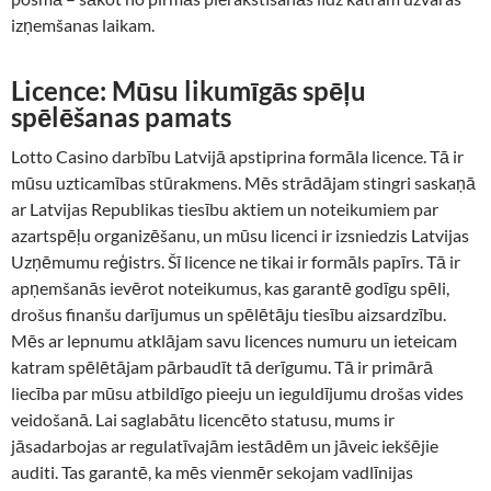
izņemšanas laikam.
Licence: Mūsu likumīgās spēļu
spēlēšanas pamats
Lotto Casino darbību Latvijā apstiprina formāla licence. Tā ir
mūsu uzticamības stūrakmens. Mēs strādājam stingri saskaņā
ar Latvijas Republikas tiesību aktiem un noteikumiem par
azartspēļu organizēšanu, un mūsu licenci ir izsniedzis Latvijas
Uzņēmumu reģistrs. Šī licence ne tikai ir formāls papīrs. Tā ir
apņemšanās ievērot noteikumus, kas garantē godīgu spēli,
drošus finanšu darījumus un spēlētāju tiesību aizsardzību.
Mēs ar lepnumu atklājam savu licences numuru un ieteicam
katram spēlētājam pārbaudīt tā derīgumu. Tā ir primārā
liecība par mūsu atbildīgo pieeju un ieguldījumu drošas vides
veidošanā. Lai saglabātu licencēto statusu, mums ir
jāsadarbojas ar regulatīvajām iestādēm un jāveic iekšējie
auditi. Tas garantē, ka mēs vienmēr sekojam vadlīnijas