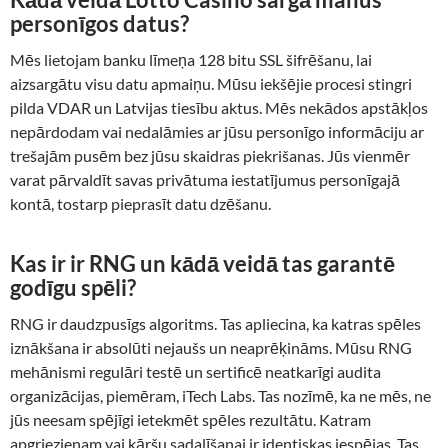
personīgos datus?
Mēs lietojam banku līmeņa 128 bitu SSL šifrēšanu, lai
aizsargātu visu datu apmaiņu. Mūsu iekšējie procesi stingri
pilda VDAR un Latvijas tiesību aktus. Mēs nekādos apstākļos
nepārdodam vai nedalāmies ar jūsu personīgo informāciju ar
trešajām pusēm bez jūsu skaidras piekrišanas. Jūs vienmēr
varat pārvaldīt savas privātuma iestatījumus personīgajā
kontā, tostarp pieprasīt datu dzēšanu.
Kas ir ir RNG un kādā veidā tas garantē
godīgu spēli?
RNG ir daudzpusīgs algoritms. Tas apliecina, ka katras spēles
iznākšana ir absolūti nejaušs un neaprēķināms. Mūsu RNG
mehānismi regulāri testē un sertificē neatkarīgi audita
organizācijas, piemēram, iTech Labs. Tas nozīmē, ka ne mēs, ne
jūs neesam spējīgi ietekmēt spēles rezultātu. Katram
apgriezienam vai kāršu sadalīšanai ir identiskas iespējas. Tas