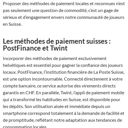
Proposer des méthodes de paiement locales et reconnues n’est
pas seulement une question de commodité, c’est un gage de
sérieux et d’engagement envers notre communauté de joueurs
en Suisse.
Les méthodes de paiement suisses :
PostFinance et Twint
Incorporer des méthodes de paiement exclusivement
helvétiques est essentiel pour gagner la confiance des joueurs
locaux. PostFinance, l’institution financière de La Poste Suisse,
est une option incontournable. Connecté directement à votre
compte bancaire, ce service autorise des virements directs
garantis en CHF. En parallèle, Twint, l’appli de paiement mobile
qui a transformé les habitudes en Suisse, est disponible pour
les dépôts. Son utilisation aisée et immédiate depuis un
smartphone correspond totalement à la demande de facilité et
de promptitude, reflétant notre adaptation aux tendances de
consommation locales.