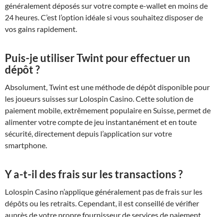
généralement déposés sur votre compte e-wallet en moins de
24 heures. C’est l’option idéale si vous souhaitez disposer de
vos gains rapidement.
Puis-je utiliser Twint pour effectuer un
dépôt ?
Absolument, Twint est une méthode de dépôt disponible pour
les joueurs suisses sur Lolospin Casino. Cette solution de
paiement mobile, extrêmement populaire en Suisse, permet de
alimenter votre compte de jeu instantanément et en toute
sécurité, directement depuis l’application sur votre
smartphone.
Y a-t-il des frais sur les transactions ?
Lolospin Casino n’applique généralement pas de frais sur les
dépôts ou les retraits. Cependant, il est conseillé de vérifier
auprès de votre propre fournisseur de services de paiement