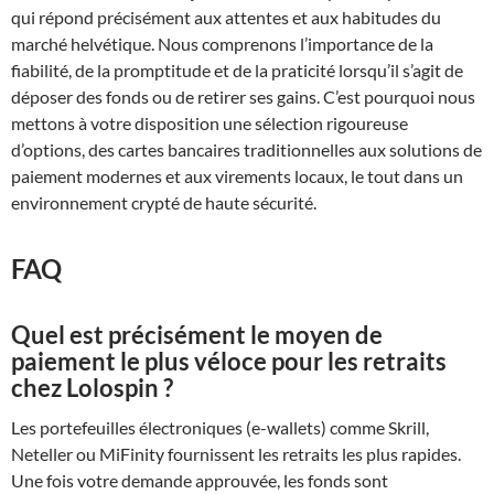
qui répond précisément aux attentes et aux habitudes du
marché helvétique. Nous comprenons l’importance de la
fiabilité, de la promptitude et de la praticité lorsqu’il s’agit de
déposer des fonds ou de retirer ses gains. C’est pourquoi nous
mettons à votre disposition une sélection rigoureuse
d’options, des cartes bancaires traditionnelles aux solutions de
paiement modernes et aux virements locaux, le tout dans un
environnement crypté de haute sécurité.
FAQ
Quel est précisément le moyen de
paiement le plus véloce pour les retraits
chez Lolospin ?
Les portefeuilles électroniques (e-wallets) comme Skrill,
Neteller ou MiFinity fournissent les retraits les plus rapides.
Une fois votre demande approuvée, les fonds sont