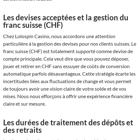
Les devises acceptées et la gestion du
franc suisse (CHF)
Chez Lolospin Casino, nous accordons une attention
particulière à la gestion des devises pour nos clients suisses. Le
franc suisse (CHF) est totalement supporté comme devise de
compte principale. Cela veut dire que vous pouvez déposer,
jouer et retirer en CHF sans essuyer de coûts de conversion
automatique parfois désavantageux. Cette stratégie écarte les
incertitudes liées aux fluctuations de change et vous permet
de toujours avoir une vision claire de votre solde et de vos
mises. Nous nous efforçons à offrir une expérience financière
claire et sur mesure.
Les durées de traitement des dépôts et
des retraits