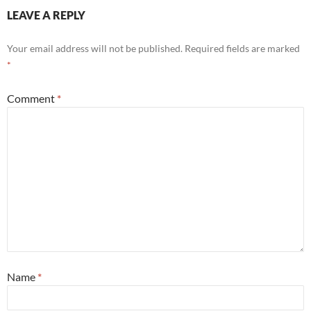
LEAVE A REPLY
Your email address will not be published.
Required fields are marked
*
Comment
*
Name
*