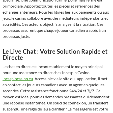
primordiale. Apportez toutes les pièces et références des
échanges antérieurs. Pour les litiges liés aux paiements ou aux
jeux, le casino collabore avec des médiateurs indépendants et
accrédités. Ces acteurs objectifs analysent la situation. Ces
processus assurent que chaque joueur canadien a accès à un
processus juste.
Le Live Chat : Votre Solution Rapide et
Directe
Le chat en direct est incontestablement le moyen principal
pour une assistance en direct chez Incaspin Casino
incaspincasino.eu
. Accessible via le site ou l’application, il met
en contact les joueurs canadiens avec un agent en quelques
secondes. Cette assistance fonctionne 24h/24 et 7j/7. Ce
moyen est idéal pour les demandes pressantes qui demandent
une réponse instantanée. Un souci de connexion, un transfert
suspendu, une règle de jeu à clarifier ? La messagerie est votre