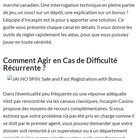
marché canadien. Une interrogation technique en pleine partie
de jeu, un souci sur un dépôt, une explication sur un bonus ?
L’équipe d’Incaspin est là pour y apporter une solution. Ce
guide vous présente chaque canal en détails. Il vous donne les
outils de régler rapidement les aléas, pour que vous puissiez
jouer en toute sérénité.
Comment Agir en Cas de Difficulté
Récurrente ?
Dans l’éventualité peu fréquente où une réponse adéquate
n’est pas rencontrée via les canaux classiques, Incaspin Casino
propose des moyens de recours complémentaires. Si vous
estimez que votre problème n’a pas été pris en charge comme il
se doit par le premier agent, vous pouvez demander que votre
dossier soit remonté à un superviseur ou à un département
spécialisé. Une communication calme, polie mais ferme est