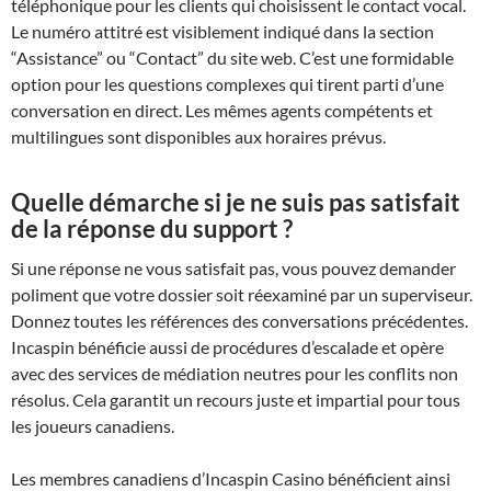
téléphonique pour les clients qui choisissent le contact vocal.
Le numéro attitré est visiblement indiqué dans la section
“Assistance” ou “Contact” du site web. C’est une formidable
option pour les questions complexes qui tirent parti d’une
conversation en direct. Les mêmes agents compétents et
multilingues sont disponibles aux horaires prévus.
Quelle démarche si je ne suis pas satisfait
de la réponse du support ?
Si une réponse ne vous satisfait pas, vous pouvez demander
poliment que votre dossier soit réexaminé par un superviseur.
Donnez toutes les références des conversations précédentes.
Incaspin bénéficie aussi de procédures d’escalade et opère
avec des services de médiation neutres pour les conflits non
résolus. Cela garantit un recours juste et impartial pour tous
les joueurs canadiens.
Les membres canadiens d’Incaspin Casino bénéficient ainsi