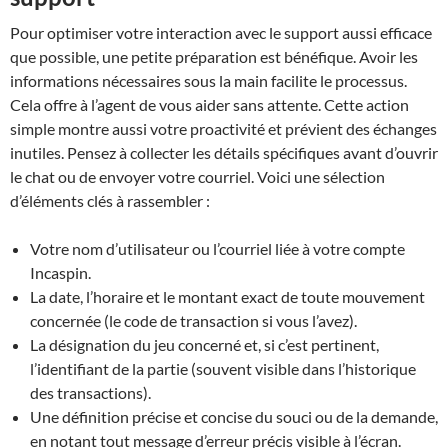
Pour optimiser votre interaction avec le support aussi efficace
que possible, une petite préparation est bénéfique. Avoir les
informations nécessaires sous la main facilite le processus.
Cela offre à l’agent de vous aider sans attente. Cette action
simple montre aussi votre proactivité et prévient des échanges
inutiles. Pensez à collecter les détails spécifiques avant d’ouvrir
le chat ou de envoyer votre courriel. Voici une sélection
d’éléments clés à rassembler :
Votre nom d’utilisateur ou l’courriel liée à votre compte
Incaspin.
La date, l’horaire et le montant exact de toute mouvement
concernée (le code de transaction si vous l’avez).
La désignation du jeu concerné et, si c’est pertinent,
l’identifiant de la partie (souvent visible dans l’historique
des transactions).
Une définition précise et concise du souci ou de la demande,
en notant tout message d’erreur précis visible à l’écran.