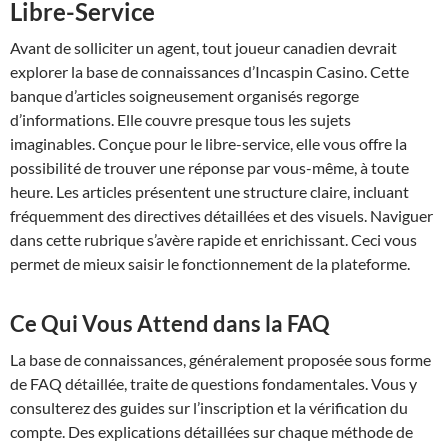
Libre-Service
Avant de solliciter un agent, tout joueur canadien devrait
explorer la base de connaissances d’Incaspin Casino. Cette
banque d’articles soigneusement organisés regorge
d’informations. Elle couvre presque tous les sujets
imaginables. Conçue pour le libre-service, elle vous offre la
possibilité de trouver une réponse par vous-même, à toute
heure. Les articles présentent une structure claire, incluant
fréquemment des directives détaillées et des visuels. Naviguer
dans cette rubrique s’avère rapide et enrichissant. Ceci vous
permet de mieux saisir le fonctionnement de la plateforme.
Ce Qui Vous Attend dans la FAQ
La base de connaissances, généralement proposée sous forme
de FAQ détaillée, traite de questions fondamentales. Vous y
consulterez des guides sur l’inscription et la vérification du
compte. Des explications détaillées sur chaque méthode de