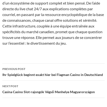
d’un écosystème de support complet et bien pensé. De l’aide
directe du live chat 24/7 aux explications complètes par
courriel, en passant par la ressource encyclopédique de la base
de connaissances, chaque canal offre solutions et sérénité.
Cette infrastructure, couplée à une équipe entraînée aux
spécificités du marché canadien, promet que chaque question
trouve une réponse. Elle permet aux joueurs de se concentrer
sur l’essentiel : le divertissement du jeu.
Post
PREVIOUS POST
navigation
Ihr Spielglück beginnt exakt hier bei Flagman Casino in Deutschland
NEXT POST
Casina Casino Slot-rajongók Végső Menhelye Magyarországon