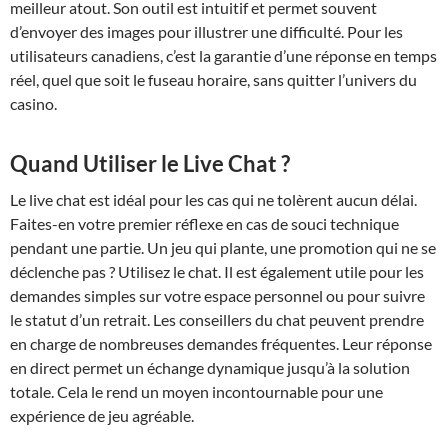
meilleur atout. Son outil est intuitif et permet souvent
d’envoyer des images pour illustrer une difficulté. Pour les
utilisateurs canadiens, c’est la garantie d’une réponse en temps
réel, quel que soit le fuseau horaire, sans quitter l’univers du
casino.
Quand Utiliser le Live Chat ?
Le live chat est idéal pour les cas qui ne tolèrent aucun délai.
Faites-en votre premier réflexe en cas de souci technique
pendant une partie. Un jeu qui plante, une promotion qui ne se
déclenche pas ? Utilisez le chat. Il est également utile pour les
demandes simples sur votre espace personnel ou pour suivre
le statut d’un retrait. Les conseillers du chat peuvent prendre
en charge de nombreuses demandes fréquentes. Leur réponse
en direct permet un échange dynamique jusqu’à la solution
totale. Cela le rend un moyen incontournable pour une
expérience de jeu agréable.