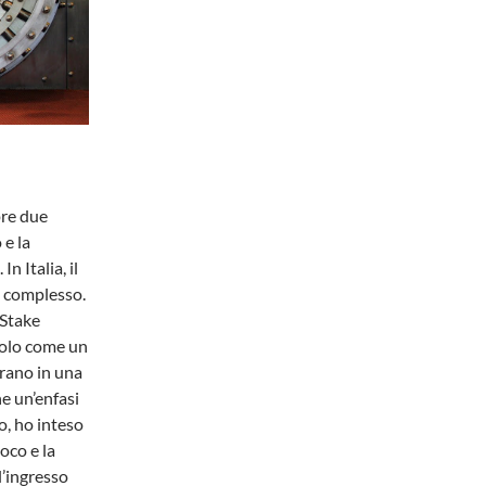
pre due
 e la
n Italia, il
e complesso.
 Stake
 solo come un
trano in una
e un’enfasi
io, ho inteso
oco e la
l’ingresso