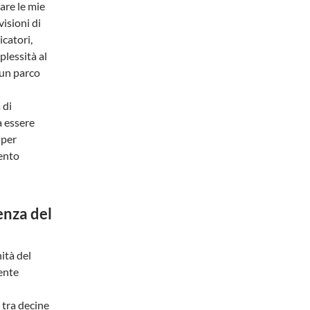
are le mie
visioni di
icatori,
plessità al
 un parco
 di
a essere
 per
ento
enza del
ità del
ente
 tra decine