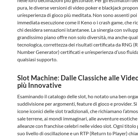
nelle loro declinazioni più gettonate. Per gli estimatori del
pura, le diverse versioni di video poker e blackjack prop
un’esperienza di gioco più meditata. Non sono assenti poi 
immediata esecuzione come il Keno o i crash game, che r
chi desidera sensazioni istantanee. La sinergia con svilupp
grandissimo piano offre non solo diversità, ma anche qual
tecnologica, correttezza dei risultati certificata da RNG 
Number Generator) certificati e un’esperienza d’uso fluid
qualsiasi supporto.
Slot Machine: Dalle Classiche alle Video
più Innovative
Esaminando il catalogo delle slot, ho notato una ben orga
suddivisione per argomenti, feature di gioco e provider. Si
icone iconici delle slot tradizionali, che richiamano l’atmos
sale terrene, ai mondi immaginari, alle avventure esotiche 
alleanze con franchise celebri nelle video slot. Ogni titol
suo livello di oscillazione e un RTP (Return to Player) ch