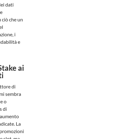
ei dati
re
u ciò che un
el
zione, i
dabilità e
Stake ai
ti
ttore di
 mi sembra
te o
s di
n aumento
ndicate. La
i promozioni
e slot, ma