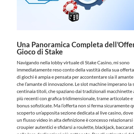
Una Panoramica Completa dell’Offer
Gioco di Stake
Navigando nella lobby virtuale di Stake Casino, mi sono
immediatamente reso conto della vastità della sua offert
di giochi è ampia e pensata per accontentare sia il amante 
che l’amante di innovazione. Le slot machine imperano la
centinaia titoli, che spaziano dai tradizionali macchinette 
più recenti con grafica tridimensionale, trame articolate e
bonus sofisticate. Ma l’offerta non si ferma sicuramente q
scoperto un’apposita sezione dedicata al live casino, dove
un flusso video in alta definizione è concesso relazionarsi
croupier autentici e sfidarsi a roulette, blackjack, baccara