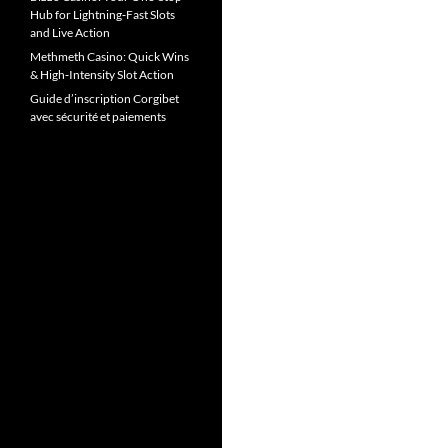
Hub for Lightning‑Fast Slots
and Live Action
Methmeth Casino: Quick Wins
& High‑Intensity Slot Action
Guide d’inscription Corgibet
avec sécurité et paiements