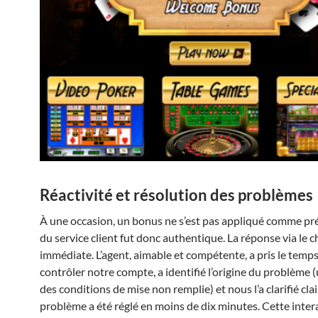
Réactivité et résolution des problèmes
À une occasion, un bonus ne s’est pas appliqué comme pré
du service client fut donc authentique. La réponse via le ch
immédiate. L’agent, aimable et compétente, a pris le temp
contrôler notre compte, a identifié l’origine du problème 
des conditions de mise non remplie) et nous l’a clarifié cla
problème a été réglé en moins de dix minutes. Cette inter