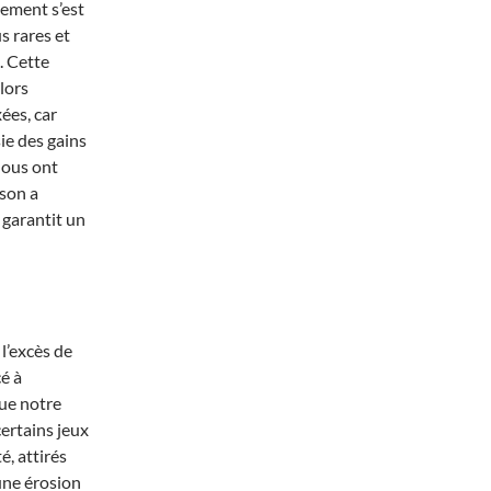
sement s’est
s rares et
. Cette
lors
ées, car
ie des gains
nous ont
ison a
 garantit un
l’excès de
é à
ue notre
ertains jeux
é, attirés
une érosion