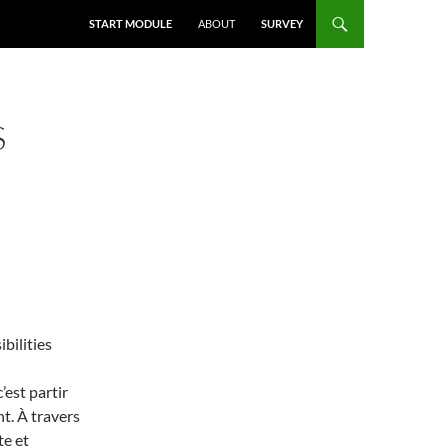
START MODULE
ABOUT
SURVEY
S
’est partir
nt. À travers
te et