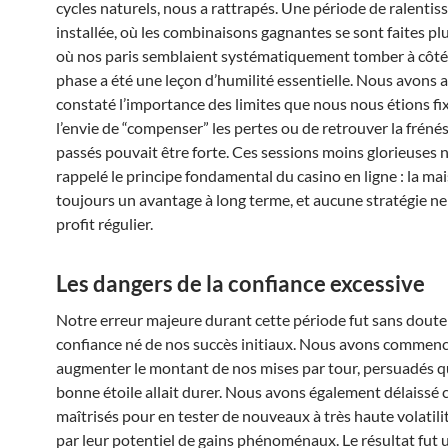
cycles naturels, nous a rattrapés. Une période de ralentis
installée, où les combinaisons gagnantes se sont faites plu
où nos paris semblaient systématiquement tomber à côté
phase a été une leçon d’humilité essentielle. Nous avons a
constaté l’importance des limites que nous nous étions fix
l’envie de “compenser” les pertes ou de retrouver la frénés
passés pouvait être forte. Ces sessions moins glorieuses 
rappelé le principe fondamental du casino en ligne : la ma
toujours un avantage à long terme, et aucune stratégie ne
profit régulier.
Les dangers de la confiance excessive
Notre erreur majeure durant cette période fut sans doute 
confiance né de nos succès initiaux. Nous avons commenc
augmenter le montant de nos mises par tour, persuadés q
bonne étoile allait durer. Nous avons également délaissé c
maîtrisés pour en tester de nouveaux à très haute volatilit
par leur potentiel de gains phénoménaux. Le résultat fut 