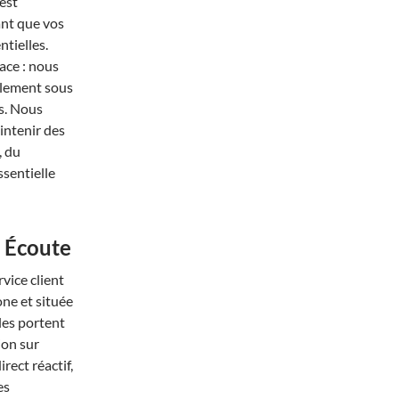
est
ant que vos
tielles.
cace : nous
alement sous
es. Nous
intenir des
, du
ssentielle
e Écoute
vice client
one et située
les portent
ion sur
rect réactif,
es