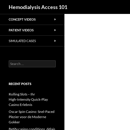
Search
Hemodialysis Access 101
Skip
CONCEPT VIDEOS
to
content
PATIENT VIDEOS
SIMULATED CASES
Search
for:
RECENT POSTS
Rolling Slots – Ihr
High‑Intensity Quick‑Play
Casino Erlebnis
Oscar Spin Casino: Snel‑Paced
Plezier voor de Moderne
Gokker
Betify casino conditions, délais