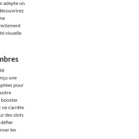
un adepte un
 découvrirez
une
irectement
té visuelle
mbres
uté
onçu une
aptées pour
 votre
 booster
ne s’arrête
r des slots
 défier
nser les