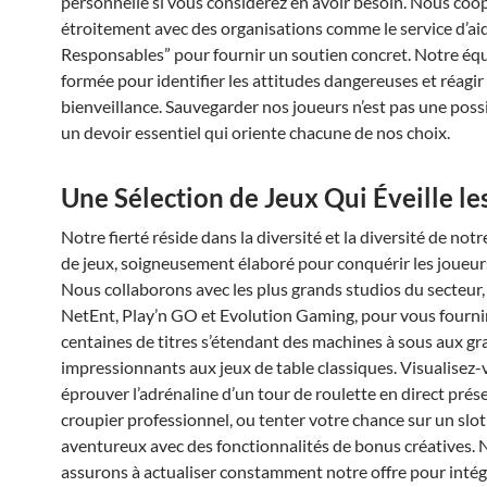
personnelle si vous considérez en avoir besoin. Nous coo
étroitement avec des organisations comme le service d’ai
Responsables” pour fournir un soutien concret. Notre équ
formée pour identifier les attitudes dangereuses et réagir
bienveillance. Sauvegarder nos joueurs n’est pas une possibi
un devoir essentiel qui oriente chacune de nos choix.
Une Sélection de Jeux Qui Éveille le
Notre fierté réside dans la diversité et la diversité de notr
de jeux, soigneusement élaboré pour conquérir les joueur
Nous collaborons avec les plus grands studios du secteur,
NetEnt, Play’n GO et Evolution Gaming, pour vous fourni
centaines de titres s’étendant des machines à sous aux g
impressionnants aux jeux de table classiques. Visualisez
éprouver l’adrénaline d’un tour de roulette en direct prés
croupier professionnel, ou tenter votre chance sur un slo
aventureux avec des fonctionnalités de bonus créatives.
assurons à actualiser constamment notre offre pour intég