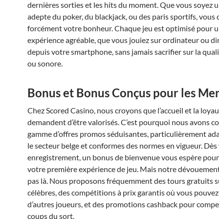
dernières sorties et les hits du moment. Que vous soyez 
adepte du poker, du blackjack, ou des paris sportifs, vous
forcément votre bonheur. Chaque jeu est optimisé pour 
expérience agréable, que vous jouiez sur ordinateur ou d
depuis votre smartphone, sans jamais sacrifier sur la quali
ou sonore.
Bonus et Bonus Conçus pour les Me
Chez Scored Casino, nous croyons que l’accueil et la loya
demandent d’être valorisés. C’est pourquoi nous avons c
gamme d’offres promos séduisantes, particulièrement ad
le secteur belge et conformes des normes en vigueur. Dès
enregistrement, un bonus de bienvenue vous espère pour
votre première expérience de jeu. Mais notre dévouement 
pas là. Nous proposons fréquemment des tours gratuits su
célèbres, des compétitions à prix garantis où vous pouvez
d’autres joueurs, et des promotions cashback pour compe
coups du sort.