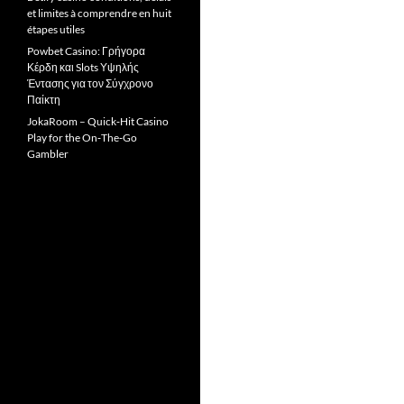
et limites à comprendre en huit
étapes utiles
Powbet Casino: Γρήγορα
Κέρδη και Slots Υψηλής
Έντασης για τον Σύγχρονο
Παίκτη
JokaRoom – Quick‑Hit Casino
Play for the On‑The‑Go
Gambler