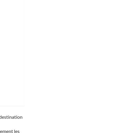
destination
tement les