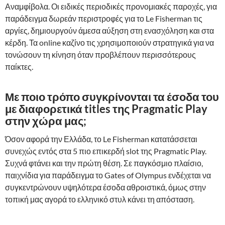
Αναμφίβολα. Οι ειδικές περιοδικές προνομιακές παροχές, για
παράδειγμα δωρεάν περιστροφές για το Le Fisherman τις
αργίες, δημιουργούν άμεσα αύξηση στη ενασχόληση και στα
κέρδη. Τα online καζίνο τις χρησιμοποιούν στρατηγικά για να
τονώσουν τη κίνηση όταν προβλέπουν περισσότερους
παίκτες.
Με ποιο τρόπο συγκρίνονται τα έσοδα του
με διαφορετικά titles της Pragmatic Play
στην χώρα μας;
Όσον αφορά την Ελλάδα, το Le Fisherman κατατάσσεται
συνεχώς εντός στα 5 πιο επικερδή slot της Pragmatic Play.
Συχνά φτάνει και την πρώτη θέση. Σε παγκόσμιο πλαίσιο,
παιχνίδια για παράδειγμα το Gates of Olympus ενδέχεται να
συγκεντρώνουν υψηλότερα έσοδα αθροιστικά, όμως στην
τοπική μας αγορά το ελληνικό στυλ κάνει τη απόσταση.