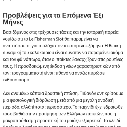
Προβλέψεις για τα Επόμενα Έξι
Μήνες
Βασιζόμενος στις τρέχουσες τάσεις και την ιστορική πορεία,
νομίζω ότι το Le Fisherman Slot θα παραμείνει να
αναπτύσσεται για τουλάχιστον το επόμενο εξάμηνο. Η θετική
δυναμική του καλοκαιριού είναι δυνατόν να παραμείνει ακόμα
και τον φθινόπωρο, όταν οι παίκτες ξαναρχίζουν στις ρουτίνες
τους. Η προσδοκώμενη έκδοση νέων χαρακτηριστικών από
τον προγραμματιστή είναι πιθανό να αναζωπυρώσει
ενθουσιασμό.
Δεν αναμένω κάποια δραστική πτώση. Πιθανόν αντικρίσουμε
μια φυσιολογική διόρθωση μετά από μια μεγάλη ανοδική
περίοδο, αλλά τίποτα περισσότερο. Το παιχνίδι έχει εδραιωθεί
τόσο βαθιά στην προτίμηση των Ελλήνων παικτών, που η
μακροπρόθεσμη προοπτική του μοιάζει εξαιρετική. Το κλειδί