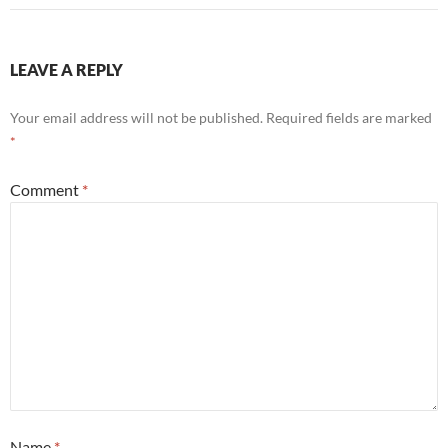
LEAVE A REPLY
Your email address will not be published.
Required fields are marked
*
Comment
*
Name
*