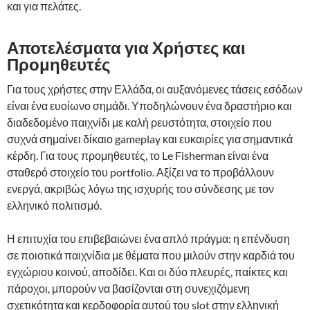
και για πελάτες.
Αποτελέσματα για Χρήστες και
Προμηθευτές
Για τους χρήστες στην Ελλάδα, οι αυξανόμενες τάσεις εσόδων
είναι ένα ευοίωνο σημάδι. Υποδηλώνουν ένα δραστήριο και
διαδεδομένο παιχνίδι με καλή ρευστότητα, στοιχείο που
συχνά σημαίνει δίκαιο gameplay και ευκαιρίες για σημαντικά
κέρδη. Για τους προμηθευτές, το Le Fisherman είναι ένα
σταθερό στοιχείο του portfolio. Αξίζει να το προβάλλουν
ενεργά, ακριβώς λόγω της ισχυρής του σύνδεσης με τον
ελληνικό πολιτισμό.
Η επιτυχία του επιβεβαιώνει ένα απλό πράγμα: η επένδυση
σε ποιοτικά παιχνίδια με θέματα που μιλούν στην καρδιά του
εγχώριου κοινού, αποδίδει. Και οι δύο πλευρές, παίκτες και
πάροχοι, μπορούν να βασίζονται στη συνεχιζόμενη
σχετικότητα και κερδοφορία αυτού του slot στην ελληνική