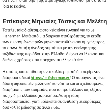
θα είναι η διατήρηση της στρατηγικής τοπικοποίησης από τα
ίδια τα καζίνο.
Επίκαιρες Μηνιαίες Τάσεις και Μελέτη
Τα τελευταία διαθέσιμα στοιχεία είναι ευνοϊκά για το Le
Fisherman. Μετά από μια διάρκεια σταθερότητας, τα κέρδη
των περασμένων τριών μηνών κατευθύνονται αμιγώς προς
τα πάνω. Αυτή η άνοδος συμπίπτει με την εκκίνηση της
ταξιδιωτικής περιόδου στην Ελλάδα. Δείχνει να έλκονται και
διεθνείς χρήστες που εισέρχονται ελληνικά site.
Η υπάρχουσα επίδοση είναι καλύτερη από ό,τι περίμεναν
διάφοροι ειδικοί
https://le-fisherman.gr/
. Ο παράγοντας είναι
δύο: η αφοσιωμένη ελληνική κοινότητα και οι σχεδιασμένες
διαφήμισης των εταιρειών, που το προβάλλουν ως εξέχον
παιχνίδι με ελλαδικό χαρακτήρα. Αυτή η τάση
διαφοροποιείται, γιατί βρίσκεται σε αντίθεση με ευρύτερες
δυσκολίες μείωσης σε άλλα slots.