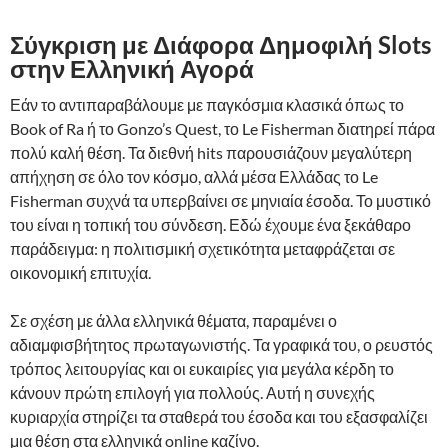
Σύγκριση με Διάφορα Δημοφιλή Slots
στην Ελληνική Αγορά
Εάν το αντιπαραβάλουμε με παγκόσμια κλασικά όπως το
Book of Ra ή το Gonzo’s Quest, το Le Fisherman διατηρεί πάρα
πολύ καλή θέση. Τα διεθνή hits παρουσιάζουν μεγαλύτερη
απήχηση σε όλο τον κόσμο, αλλά μέσα Ελλάδας το Le
Fisherman συχνά τα υπερβαίνει σε μηνιαία έσοδα. Το μυστικό
του είναι η τοπική του σύνδεση. Εδώ έχουμε ένα ξεκάθαρο
παράδειγμα: η πολιτισμική σχετικότητα μεταφράζεται σε
οικονομική επιτυχία.
Σε σχέση με άλλα ελληνικά θέματα, παραμένει ο
αδιαμφισβήτητος πρωταγωνιστής. Τα γραφικά του, ο ρευστός
τρόπος λειτουργίας και οι ευκαιρίες για μεγάλα κέρδη το
κάνουν πρώτη επιλογή για πολλούς. Αυτή η συνεχής
κυριαρχία στηρίζει τα σταθερά του έσοδα και του εξασφαλίζει
μια θέση στα ελληνικά online καζίνο.