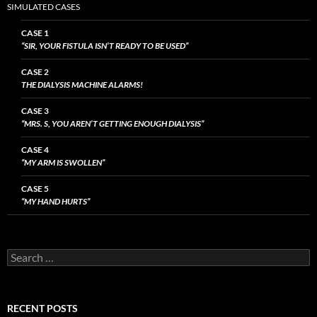
SIMULATED CASES
CASE 1
“SIR, YOUR FISTULA ISN’T READY TO BE USED”
CASE 2
THE DIALYSIS MACHINE ALARMS!
CASE 3
“MRS. S, YOU AREN’T GETTING ENOUGH DIALYSIS”
CASE 4
“MY ARM IS SWOLLEN”
CASE 5
“MY HAND HURTS”
Search
for:
RECENT POSTS