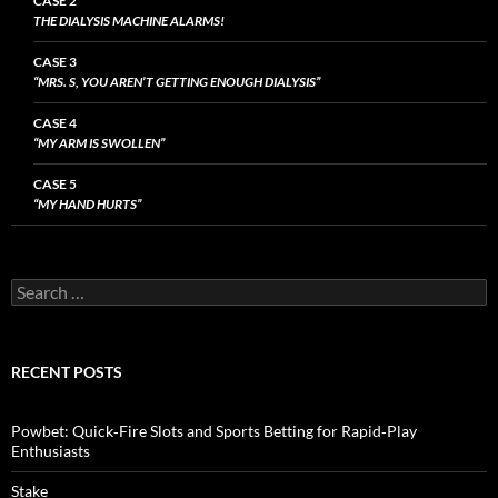
CASE 2
THE DIALYSIS MACHINE ALARMS!
CASE 3
“MRS. S, YOU AREN’T GETTING ENOUGH DIALYSIS”
CASE 4
“MY ARM IS SWOLLEN”
CASE 5
“MY HAND HURTS”
Search
for:
RECENT POSTS
Powbet: Quick‑Fire Slots and Sports Betting for Rapid‑Play
Enthusiasts
Stake