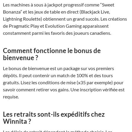
Les machines à sous à jackpot progressif comme “Sweet
Bonanza” et les jeux de table en direct (Blackjack Live,
Lightning Roulette) obtiennent un grand succès. Les créations
de Pragmatic Play et Evolution Gaming apparaissent
constamment parmi les favoris des joueurs canadiens.
Comment fonctionne le bonus de
bienvenue ?
Le bonus de bienvenue est un package sur vos premiers
dépôts. Il peut contenir un match de 100% et des tours
gratuits. Lisez les conditions de mise (x35 par exemple) pour
savoir comment retirer vos gains. Une inscription vérifiée est
requise.
Les retraits sont-ils expéditifs chez
Winnita ?
Les délais de retrait dépendent la méthode choisie. Les