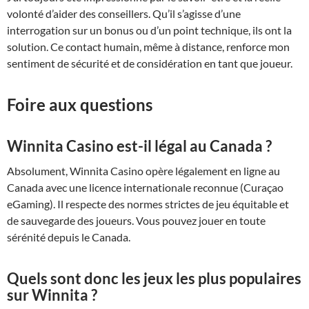
volonté d’aider des conseillers. Qu’il s’agisse d’une
interrogation sur un bonus ou d’un point technique, ils ont la
solution. Ce contact humain, même à distance, renforce mon
sentiment de sécurité et de considération en tant que joueur.
Foire aux questions
Winnita Casino est-il légal au Canada ?
Absolument, Winnita Casino opère légalement en ligne au
Canada avec une licence internationale reconnue (Curaçao
eGaming). Il respecte des normes strictes de jeu équitable et
de sauvegarde des joueurs. Vous pouvez jouer en toute
sérénité depuis le Canada.
Quels sont donc les jeux les plus populaires
sur Winnita ?