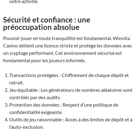
votre activité.
Sécurité et confiance : une
préoccupation absolue
Pouvoir jouer en toute tranquillité est fondamental. Winnita
Casino détient une licence stricte et protège les données avec
un cryptage performant. Cet environnement sécurisé est
fondamental pour les joueurs informés.
Transactions protégées : Chiffrement de chaque dépôt et
retrait.
Jeu équitable : Les générateurs de nombres aléatoires sont
contrôlés par des audits.
Protection des données : Respect d’une politique de
confidentialité exigeante.
Outils de jeu raisonnable : Accès à des limites de dépôt et à
l’auto-exclusion.