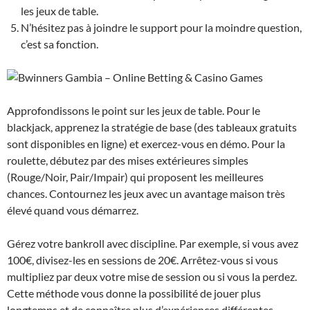
les jeux de table.
N’hésitez pas à joindre le support pour la moindre question,
c’est sa fonction.
Approfondissons le point sur les jeux de table. Pour le
blackjack, apprenez la stratégie de base (des tableaux gratuits
sont disponibles en ligne) et exercez-vous en démo. Pour la
roulette, débutez par des mises extérieures simples
(Rouge/Noir, Pair/Impair) qui proposent les meilleures
chances. Contournez les jeux avec un avantage maison très
élevé quand vous démarrez.
Gérez votre bankroll avec discipline. Par exemple, si vous avez
100€, divisez-les en sessions de 20€. Arrêtez-vous si vous
multipliez par deux votre mise de session ou si vous la perdez.
Cette méthode vous donne la possibilité de jouer plus
longtemps et de connaître plus d’expériences différentes.