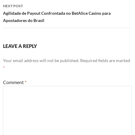
NEXT POST
Agilidade de Payout Confrontada no BetAlice Casino para
Apostadores do Brasil
LEAVE A REPLY
Your email address will not be published.
Required fields are marked
*
Comment
*