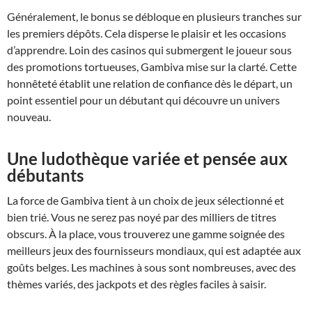
Généralement, le bonus se débloque en plusieurs tranches sur
les premiers dépôts. Cela disperse le plaisir et les occasions
d’apprendre. Loin des casinos qui submergent le joueur sous
des promotions tortueuses, Gambiva mise sur la clarté. Cette
honnêteté établit une relation de confiance dès le départ, un
point essentiel pour un débutant qui découvre un univers
nouveau.
Une ludothèque variée et pensée aux
débutants
La force de Gambiva tient à un choix de jeux sélectionné et
bien trié. Vous ne serez pas noyé par des milliers de titres
obscurs. À la place, vous trouverez une gamme soignée des
meilleurs jeux des fournisseurs mondiaux, qui est adaptée aux
goûts belges. Les machines à sous sont nombreuses, avec des
thèmes variés, des jackpots et des règles faciles à saisir.