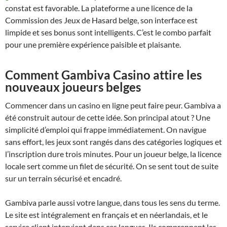
constat est favorable. La plateforme a une licence de la
Commission des Jeux de Hasard belge, son interface est
limpide et ses bonus sont intelligents. C’est le combo parfait
pour une première expérience paisible et plaisante.
Comment Gambiva Casino attire les
nouveaux joueurs belges
Commencer dans un casino en ligne peut faire peur. Gambiva a
été construit autour de cette idée. Son principal atout ? Une
simplicité d’emploi qui frappe immédiatement. On navigue
sans effort, les jeux sont rangés dans des catégories logiques et
l’inscription dure trois minutes. Pour un joueur belge, la licence
locale sert comme un filet de sécurité. On se sent tout de suite
sur un terrain sécurisé et encadré.
Gambiva parle aussi votre langue, dans tous les sens du terme.
Le site est intégralement en français et en néerlandais, et le
service client intervient dans ces langues. Ils comprennent les