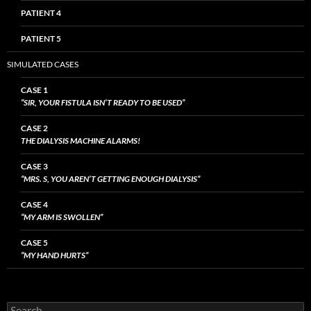
PATIENT 4
PATIENT 5
SIMULATED CASES
CASE 1
“SIR, YOUR FISTULA ISN’T READY TO BE USED”
CASE 2
THE DIALYSIS MACHINE ALARMS!
CASE 3
“MRS. S, YOU AREN’T GETTING ENOUGH DIALYSIS”
CASE 4
“MY ARM IS SWOLLEN”
CASE 5
“MY HAND HURTS”
Search