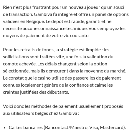
Rien n’est plus frustrant pour un nouveau joueur qu’un souci
de transaction. Gambiva l’a intégré et offre un panel de options
validées en Belgique. Le dépôt est rapide, garanti et ne
nécessite aucune connaissance technique. Vous employez les
moyens de paiement de votre vie courante.
Pour les retraits de fonds, la stratégie est limpide : les
sollicitations sont traitées vite, une fois la validation du
compte achevée. Les délais changent selon la option
sélectionnée, mais ils demeurent dans la moyenne du marché.
Le constat que le casino utilise des passerelles de paiement
connues localement génère de la confiance et calme les
craintes justifiées des débutants.
Voici donc les méthodes de paiement usuellement proposés
aux utilisateurs belges chez Gambiva :
Cartes bancaires (Bancontact/Maestro, Visa, Mastercard).