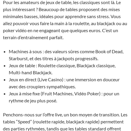
Pour les amateurs de jeux de table, les classiques sont là. Le
plus intéressant ? Beaucoup de tables proposent des mises
minimales basses, idéales pour apprendre sans stress. Vous
allez pouvoir vous faire la main à la roulette, au blackjack ou au
poker vidéo en ne engageant que quelques euros. C’est un
terrain d’entraînement parfait.
Machines à sous : des valeurs sûres comme Book of Dead,
Starburst, et des titres à jackpots progressifs.
Jeux de table : Roulette classique, Blackjack classique,
Multi-hand Blackjack.
Jeux en direct (Live Casino) : une immersion en douceur
avec des croupiers sympathiques.
Jeux à mise fixe (Fruit Machines, Vidéo Poker) : pour un
rythme de jeu plus posé.
Penchons-nous sur l’offre live, un bon moyen de transition. Les
tables “Speed” (roulette rapide, blackjack rapide) permettent
des parties rythmées, tandis que les tables standard offrent