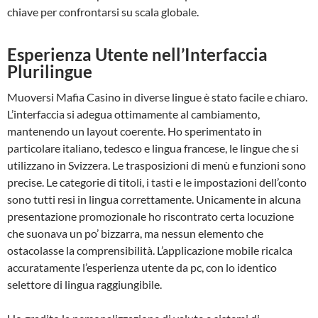
chiave per confrontarsi su scala globale.
Esperienza Utente nell’Interfaccia
Plurilingue
Muoversi Mafia Casino in diverse lingue è stato facile e chiaro.
L’interfaccia si adegua ottimamente al cambiamento,
mantenendo un layout coerente. Ho sperimentato in
particolare italiano, tedesco e lingua francese, le lingue che si
utilizzano in Svizzera. Le trasposizioni di menù e funzioni sono
precise. Le categorie di titoli, i tasti e le impostazioni dell’conto
sono tutti resi in lingua correttamente. Unicamente in alcuna
presentazione promozionale ho riscontrato certa locuzione
che suonava un po’ bizzarra, ma nessun elemento che
ostacolasse la comprensibilità. L’applicazione mobile ricalca
accuratamente l’esperienza utente da pc, con lo identico
selettore di lingua raggiungibile.