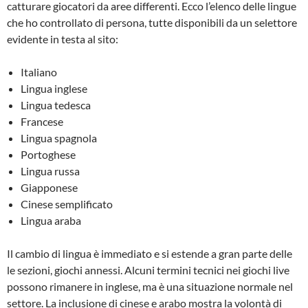
catturare giocatori da aree differenti. Ecco l’elenco delle lingue
che ho controllato di persona, tutte disponibili da un selettore
evidente in testa al sito:
Italiano
Lingua inglese
Lingua tedesca
Francese
Lingua spagnola
Portoghese
Lingua russa
Giapponese
Cinese semplificato
Lingua araba
Il cambio di lingua è immediato e si estende a gran parte delle
le sezioni, giochi annessi. Alcuni termini tecnici nei giochi live
possono rimanere in inglese, ma è una situazione normale nel
settore. La inclusione di cinese e arabo mostra la volontà di