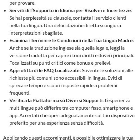
per provare.
Serviti di l’Supporto in Idioma per Risolvere Incertezze:
Se hai perplessità su clausole, contatta il servizio clienti
nella tua lingua. Una delucidazione diretta scongiura
interpretazioni sbagliate.
Esamina i Termini e le Condizioni nella Tua Lingua Madre:
Anche se la traduzione inglese sia quella legale, leggi la
versione tradotta per capire i tuoi diritti e doveri principali.
Focalizzati su punti critici come bonus e prelievi.
Approfitta di le FAQ Localizzate:
Sovente le soluzioni alle
richieste più comuni sono accessibili in lingua. Eviti di
sprecare tempo e scopri risposte rapide a problemi
frequenti.
Verifica la Piattaforma su Diversi Supporti:
L’esperienza
multilingue può differire tra computer fisso, smartphone e
app. Accertati che operi adeguatamente sul tuo dispositivo
preferito per una esperienza senza difficoltà.
Applicando questi accorgimenti, è possibile ottimizzare la tua