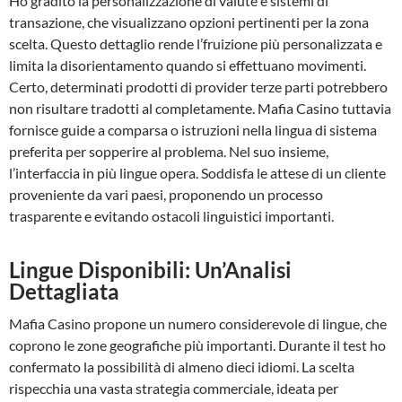
Ho gradito la personalizzazione di valute e sistemi di
transazione, che visualizzano opzioni pertinenti per la zona
scelta. Questo dettaglio rende l’fruizione più personalizzata e
limita la disorientamento quando si effettuano movimenti.
Certo, determinati prodotti di provider terze parti potrebbero
non risultare tradotti al completamente. Mafia Casino tuttavia
fornisce guide a comparsa o istruzioni nella lingua di sistema
preferita per sopperire al problema. Nel suo insieme,
l’interfaccia in più lingue opera. Soddisfa le attese di un cliente
proveniente da vari paesi, proponendo un processo
trasparente e evitando ostacoli linguistici importanti.
Lingue Disponibili: Un’Analisi
Dettagliata
Mafia Casino propone un numero considerevole di lingue, che
coprono le zone geografiche più importanti. Durante il test ho
confermato la possibilità di almeno dieci idiomi. La scelta
rispecchia una vasta strategia commerciale, ideata per