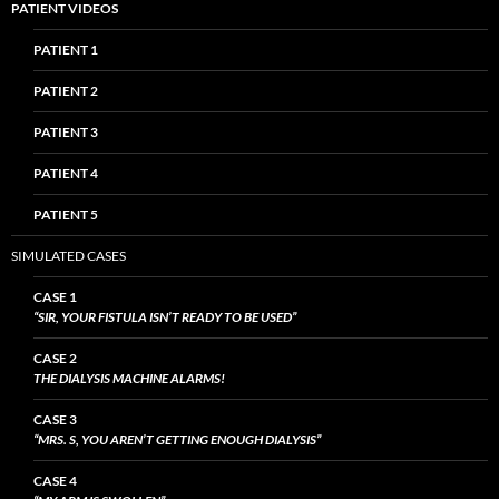
PATIENT VIDEOS
PATIENT 1
PATIENT 2
PATIENT 3
PATIENT 4
PATIENT 5
SIMULATED CASES
CASE 1
“SIR, YOUR FISTULA ISN’T READY TO BE USED”
CASE 2
THE DIALYSIS MACHINE ALARMS!
CASE 3
“MRS. S, YOU AREN’T GETTING ENOUGH DIALYSIS”
CASE 4