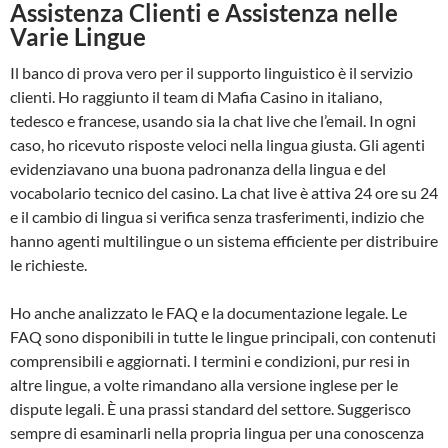
Assistenza Clienti e Assistenza nelle
Varie Lingue
Il banco di prova vero per il supporto linguistico è il servizio
clienti. Ho raggiunto il team di Mafia Casino in italiano,
tedesco e francese, usando sia la chat live che l’email. In ogni
caso, ho ricevuto risposte veloci nella lingua giusta. Gli agenti
evidenziavano una buona padronanza della lingua e del
vocabolario tecnico del casino. La chat live è attiva 24 ore su 24
e il cambio di lingua si verifica senza trasferimenti, indizio che
hanno agenti multilingue o un sistema efficiente per distribuire
le richieste.
Ho anche analizzato le FAQ e la documentazione legale. Le
FAQ sono disponibili in tutte le lingue principali, con contenuti
comprensibili e aggiornati. I termini e condizioni, pur resi in
altre lingue, a volte rimandano alla versione inglese per le
dispute legali. È una prassi standard del settore. Suggerisco
sempre di esaminarli nella propria lingua per una conoscenza