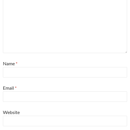
Name
*
Email
*
Website