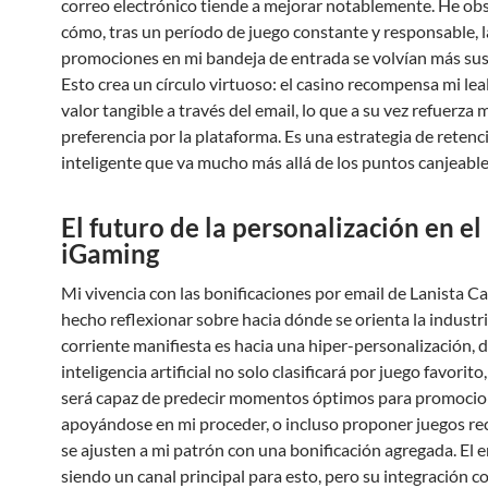
correo electrónico tiende a mejorar notablemente. He o
cómo, tras un período de juego constante y responsable, l
promociones en mi bandeja de entrada se volvían más sus
Esto crea un círculo virtuoso: el casino recompensa mi lea
valor tangible a través del email, lo que a su vez refuerza 
preferencia por la plataforma. Es una estrategia de retenc
inteligente que va mucho más allá de los puntos canjeable
El futuro de la personalización en el
iGaming
Mi vivencia con las bonificaciones por email de Lanista C
hecho reflexionar sobre hacia dónde se orienta la industri
corriente manifiesta es hacia una hiper-personalización, 
inteligencia artificial no solo clasificará por juego favorito
será capaz de predecir momentos óptimos para promoci
apoyándose en mi proceder, o incluso proponer juegos re
se ajusten a mi patrón con una bonificación agregada. El e
siendo un canal principal para esto, pero su integración c