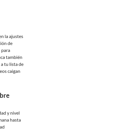
en la ajustes
ción de
n para
ica también
a tu lista de
reos caigan
mbre
dad y nivel
emana hasta
dad