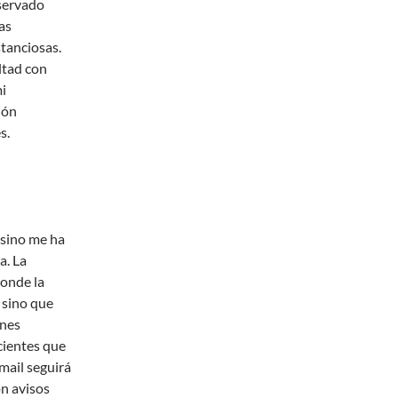
bservado
as
tanciosas.
ltad con
mi
ión
s.
asino me ha
a. La
donde la
, sino que
ones
cientes que
mail seguirá
on avisos