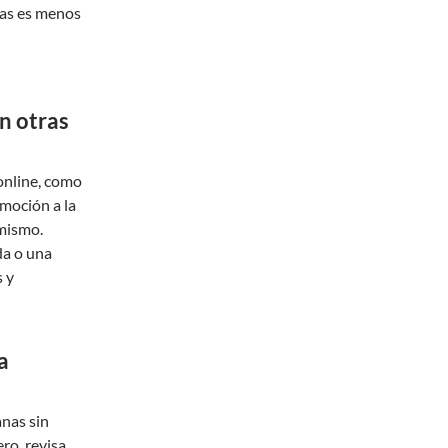
cas es menos
n otras
online, como
omoción a la
 mismo.
da o una
 y
a
anas sin
ro, revisa