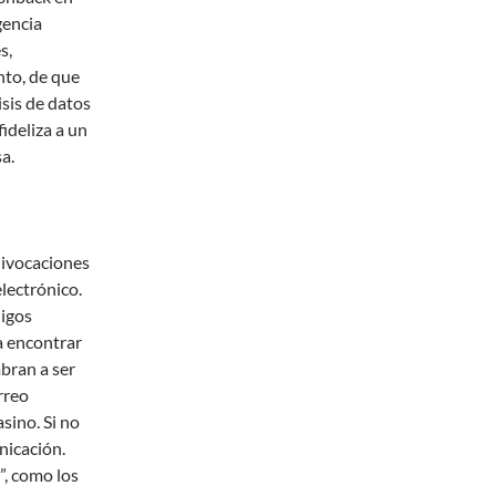
gencia
s,
nto, de que
isis de datos
ideliza a un
a.
uivocaciones
lectrónico.
digos
a encontrar
bran a ser
rreo
sino. Si no
nicación.
”, como los