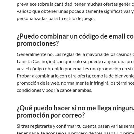
prevalece sobre la cantidad; tener muchas ofertas genéri
valioso que obtener unas pocas altamente significativas y
personalizadas para tu estilo de juego.
¿Puedo combinar un código de email co
promociones?
Generalmente no. Las reglas de la mayoría de los casinos 
Lanista Casino, indican que solo se puede canjear una pr
vez. El código obtenido por email es una promoción en sí
Probar a combinarlo con otra oferta, como la de bienveni
promoción de la web, normalmente infringirá los términos
condiciones y podría cancelar ambas.
¿Qué puedo hacer si no me llega ningun
promoción por correo?
Si tras registrarte y confirmar tu cuenta pasan varias sem
tener nada, te aconsejo un proceso de tres pasos. Lo prime