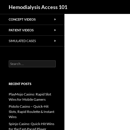
Search
Hemodialysis Access 101
Skip
CONCEPT VIDEOS
to
content
PATIENT VIDEOS
SIMULATED CASES
Search
for:
RECENT POSTS
PlayMojo Casino: Rapid Slot
Wins for Mobile Gamers
Pistolo Casino – Quick‑Hit
Slots, Rapid Roulette & Instant
Wins
Spinjo Casino: Quick‑Hit Wins
for the Fast‑Paced Player