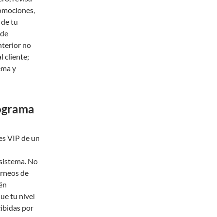
romociones,
 de tu
 de
nterior no
 cliente;
ema y
rograma
les VIP de un
osistema. No
orneos de
ién
ue tu nivel
cibidas por