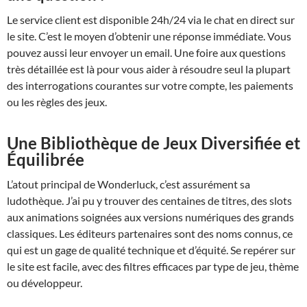
Le service client est disponible 24h/24 via le chat en direct sur
le site. C’est le moyen d’obtenir une réponse immédiate. Vous
pouvez aussi leur envoyer un email. Une foire aux questions
très détaillée est là pour vous aider à résoudre seul la plupart
des interrogations courantes sur votre compte, les paiements
ou les règles des jeux.
Une Bibliothèque de Jeux Diversifiée et
Équilibrée
L’atout principal de Wonderluck, c’est assurément sa
ludothèque. J’ai pu y trouver des centaines de titres, des slots
aux animations soignées aux versions numériques des grands
classiques. Les éditeurs partenaires sont des noms connus, ce
qui est un gage de qualité technique et d’équité. Se repérer sur
le site est facile, avec des filtres efficaces par type de jeu, thème
ou développeur.