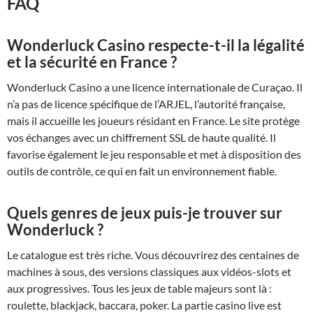
FAQ
Wonderluck Casino respecte-t-il la légalité
et la sécurité en France ?
Wonderluck Casino a une licence internationale de Curaçao. Il
n’a pas de licence spécifique de l’ARJEL, l’autorité française,
mais il accueille les joueurs résidant en France. Le site protège
vos échanges avec un chiffrement SSL de haute qualité. Il
favorise également le jeu responsable et met à disposition des
outils de contrôle, ce qui en fait un environnement fiable.
Quels genres de jeux puis-je trouver sur
Wonderluck ?
Le catalogue est très riche. Vous découvrirez des centaines de
machines à sous, des versions classiques aux vidéos-slots et
aux progressives. Tous les jeux de table majeurs sont là :
roulette, blackjack, baccara, poker. La partie casino live est