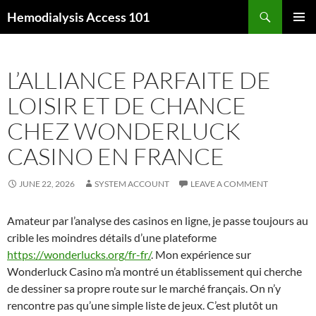
Skip
Search
Hemodialysis Access 101
to
PRIMAR
content
MENU
L’ALLIANCE PARFAITE DE
LOISIR ET DE CHANCE
CHEZ WONDERLUCK
CASINO EN FRANCE
JUNE 22, 2026
SYSTEM ACCOUNT
LEAVE A COMMENT
Amateur par l’analyse des casinos en ligne, je passe toujours au
crible les moindres détails d’une plateforme
https://wonderlucks.org/fr-fr/
. Mon expérience sur
Wonderluck Casino m’a montré un établissement qui cherche
de dessiner sa propre route sur le marché français. On n’y
rencontre pas qu’une simple liste de jeux. C’est plutôt un