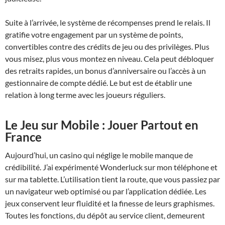
Suite à l’arrivée, le système de récompenses prend le relais. Il
gratifie votre engagement par un système de points,
convertibles contre des crédits de jeu ou des privilèges. Plus
vous misez, plus vous montez en niveau. Cela peut débloquer
des retraits rapides, un bonus d’anniversaire ou l’accès à un
gestionnaire de compte dédié. Le but est de établir une
relation à long terme avec les joueurs réguliers.
Le Jeu sur Mobile : Jouer Partout en
France
Aujourd’hui, un casino qui néglige le mobile manque de
crédibilité. J’ai expérimenté Wonderluck sur mon téléphone et
sur ma tablette. L’utilisation tient la route, que vous passiez par
un navigateur web optimisé ou par l’application dédiée. Les
jeux conservent leur fluidité et la finesse de leurs graphismes.
Toutes les fonctions, du dépôt au service client, demeurent