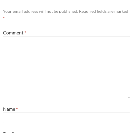
Your email address will not be published.
Required fields are marked
*
Comment
*
Name
*