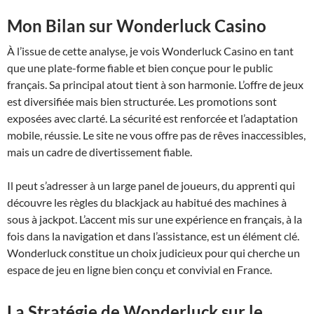
Mon Bilan sur Wonderluck Casino
À l’issue de cette analyse, je vois Wonderluck Casino en tant
que une plate-forme fiable et bien conçue pour le public
français. Sa principal atout tient à son harmonie. L’offre de jeux
est diversifiée mais bien structurée. Les promotions sont
exposées avec clarté. La sécurité est renforcée et l’adaptation
mobile, réussie. Le site ne vous offre pas de rêves inaccessibles,
mais un cadre de divertissement fiable.
Il peut s’adresser à un large panel de joueurs, du apprenti qui
découvre les règles du blackjack au habitué des machines à
sous à jackpot. L’accent mis sur une expérience en français, à la
fois dans la navigation et dans l’assistance, est un élément clé.
Wonderluck constitue un choix judicieux pour qui cherche un
espace de jeu en ligne bien conçu et convivial en France.
La Stratégie de Wonderluck sur le