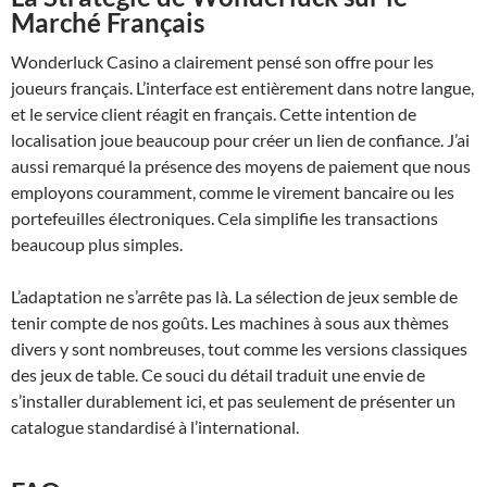
Marché Français
Wonderluck Casino a clairement pensé son offre pour les
joueurs français. L’interface est entièrement dans notre langue,
et le service client réagit en français. Cette intention de
localisation joue beaucoup pour créer un lien de confiance. J’ai
aussi remarqué la présence des moyens de paiement que nous
employons couramment, comme le virement bancaire ou les
portefeuilles électroniques. Cela simplifie les transactions
beaucoup plus simples.
L’adaptation ne s’arrête pas là. La sélection de jeux semble de
tenir compte de nos goûts. Les machines à sous aux thèmes
divers y sont nombreuses, tout comme les versions classiques
des jeux de table. Ce souci du détail traduit une envie de
s’installer durablement ici, et pas seulement de présenter un
catalogue standardisé à l’international.