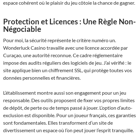
espace cohérent où le plaisir du jeu côtoie la chance de gagner.
Protection et Licences : Une Règle Non-
Négociable
Pour moi, la sécurité représente le critère numéro un.
Wonderluck Casino travaille avec une licence accordée par
Curaçao, une autorité reconnue. Ce cadre réglementaire
impose des audits réguliers des logiciels de jeu. J’ai vérifié : le
site applique bien un chiffrement SSL, qui protège toutes vos
données personnelles et financières.
L’établissement montre aussi son engagement pour un jeu
responsable. Des outils proposent de fixer vos propres limites
de dépôt, de perte ou de temps passé à jouer. L’option d’auto-
exclusion est disponible. Pour un joueur français, ces garanties
sont fondamentales. Elles transforment d’un site de
divertissement un espace où l’on peut jouer l’esprit tranquille.