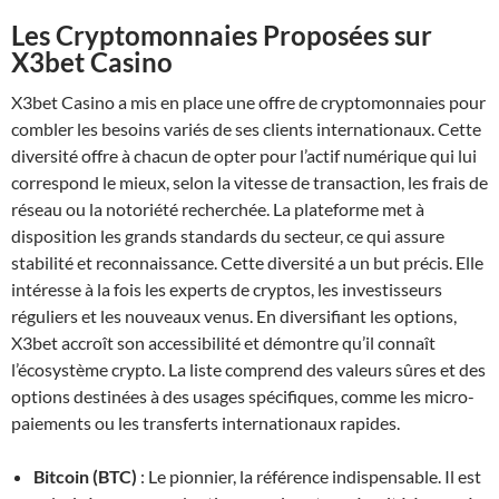
Les Cryptomonnaies Proposées sur
X3bet Casino
X3bet Casino a mis en place une offre de cryptomonnaies pour
combler les besoins variés de ses clients internationaux. Cette
diversité offre à chacun de opter pour l’actif numérique qui lui
correspond le mieux, selon la vitesse de transaction, les frais de
réseau ou la notoriété recherchée. La plateforme met à
disposition les grands standards du secteur, ce qui assure
stabilité et reconnaissance. Cette diversité a un but précis. Elle
intéresse à la fois les experts de cryptos, les investisseurs
réguliers et les nouveaux venus. En diversifiant les options,
X3bet accroît son accessibilité et démontre qu’il connaît
l’écosystème crypto. La liste comprend des valeurs sûres et des
options destinées à des usages spécifiques, comme les micro-
paiements ou les transferts internationaux rapides.
Bitcoin (BTC)
: Le pionnier, la référence indispensable. Il est