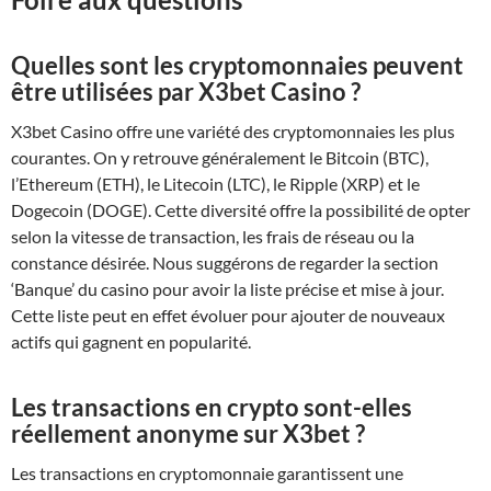
Quelles sont les cryptomonnaies peuvent
être utilisées par X3bet Casino ?
X3bet Casino offre une variété des cryptomonnaies les plus
courantes. On y retrouve généralement le Bitcoin (BTC),
l’Ethereum (ETH), le Litecoin (LTC), le Ripple (XRP) et le
Dogecoin (DOGE). Cette diversité offre la possibilité de opter
selon la vitesse de transaction, les frais de réseau ou la
constance désirée. Nous suggérons de regarder la section
‘Banque’ du casino pour avoir la liste précise et mise à jour.
Cette liste peut en effet évoluer pour ajouter de nouveaux
actifs qui gagnent en popularité.
Les transactions en crypto sont-elles
réellement anonyme sur X3bet ?
Les transactions en cryptomonnaie garantissent une