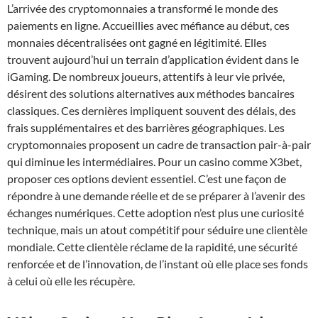
L’arrivée des cryptomonnaies a transformé le monde des
paiements en ligne. Accueillies avec méfiance au début, ces
monnaies décentralisées ont gagné en légitimité. Elles
trouvent aujourd’hui un terrain d’application évident dans le
iGaming. De nombreux joueurs, attentifs à leur vie privée,
désirent des solutions alternatives aux méthodes bancaires
classiques. Ces dernières impliquent souvent des délais, des
frais supplémentaires et des barrières géographiques. Les
cryptomonnaies proposent un cadre de transaction pair-à-pair
qui diminue les intermédiaires. Pour un casino comme X3bet,
proposer ces options devient essentiel. C’est une façon de
répondre à une demande réelle et de se préparer à l’avenir des
échanges numériques. Cette adoption n’est plus une curiosité
technique, mais un atout compétitif pour séduire une clientèle
mondiale. Cette clientèle réclame de la rapidité, une sécurité
renforcée et de l’innovation, de l’instant où elle place ses fonds
à celui où elle les récupère.