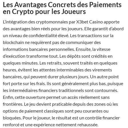
Les Avantages Concrets des Paiements
en Crypto pour les Joueurs
L’intégration des cryptomonnaies par X3bet Casino apporte
des avantages bien réels pour les joueurs. Elle garantit d’abord
un niveau de confidentialité élevé. Les transactions sur la
blockchain ne requièrent pas de communiquer des
informations bancaires personnelles. Ensuite, la vitesse
d’exécution transforme tout. Les dépôts sont crédités en
quelques minutes. Les retraits, souvent traités en quelques
heures, évitent les attentes interminables des virements
bancaires, qui peuvent durer plusieurs jours. Un autre point
fort porte sur les frais. Ils sont généralement plus bas, puisque
les intermédiaires financiers traditionnels sont contournés.
Enfin, cette ouverture permet un accès réellement sans
frontières. Le jeu devient praticable depuis des zones où les
options de paiement classiques sont peu courantes ou
bloquées. Pour le joueur, le résultat est un contrôle financier
renforcé et une expérience nettement rehaussée.