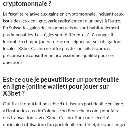
cryptomonnaie ?
La fiscalité relative aux gains en cryptomonnaie, incluant ceux
issus des jeux en ligne, varie radicalement d’un pays à l’autre.
En Suisse, les gains de jeu ponctuels ne sont habituellement
pas imposables. Les règles sont différentes à l’étranger. Il
incombe à chaque joueur de se renseigner sur ses obligations
locales. X3bet Casino ne offre pas de conseils fiscaux et
préconise de consulter un professionnel qualifié pour ces
questions.
Est-ce que je peuxutiliser un portefeuille
en ligne (online wallet) pour jouer sur
X3bet ?
Oui, il est tout à fait possible d’utiliser un portefeuille en ligne,
à l’instar de ceux de Coinbase ou Blockchain.com, pour faire
des transactions avec X3bet Casino. Pour une sécurité
optimale, l’utilisation d’un portefeuille matériel, de type Ledger