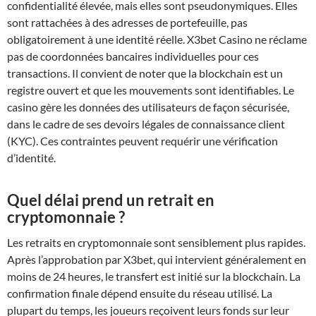
confidentialité élevée, mais elles sont pseudonymiques. Elles
sont rattachées à des adresses de portefeuille, pas
obligatoirement à une identité réelle. X3bet Casino ne réclame
pas de coordonnées bancaires individuelles pour ces
transactions. Il convient de noter que la blockchain est un
registre ouvert et que les mouvements sont identifiables. Le
casino gère les données des utilisateurs de façon sécurisée,
dans le cadre de ses devoirs légales de connaissance client
(KYC). Ces contraintes peuvent requérir une vérification
d’identité.
Quel délai prend un retrait en
cryptomonnaie ?
Les retraits en cryptomonnaie sont sensiblement plus rapides.
Après l’approbation par X3bet, qui intervient généralement en
moins de 24 heures, le transfert est initié sur la blockchain. La
confirmation finale dépend ensuite du réseau utilisé. La
plupart du temps, les joueurs reçoivent leurs fonds sur leur