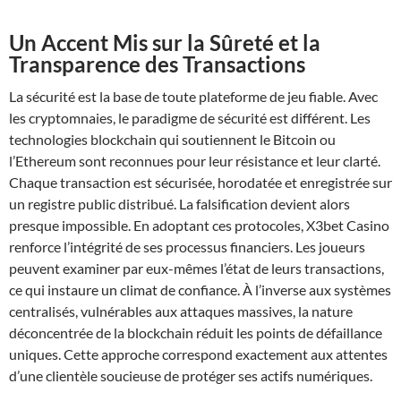
Un Accent Mis sur la Sûreté et la
Transparence des Transactions
La sécurité est la base de toute plateforme de jeu fiable. Avec
les cryptomnaies, le paradigme de sécurité est différent. Les
technologies blockchain qui soutiennent le Bitcoin ou
l’Ethereum sont reconnues pour leur résistance et leur clarté.
Chaque transaction est sécurisée, horodatée et enregistrée sur
un registre public distribué. La falsification devient alors
presque impossible. En adoptant ces protocoles, X3bet Casino
renforce l’intégrité de ses processus financiers. Les joueurs
peuvent examiner par eux-mêmes l’état de leurs transactions,
ce qui instaure un climat de confiance. À l’inverse aux systèmes
centralisés, vulnérables aux attaques massives, la nature
déconcentrée de la blockchain réduit les points de défaillance
uniques. Cette approche correspond exactement aux attentes
d’une clientèle soucieuse de protéger ses actifs numériques.