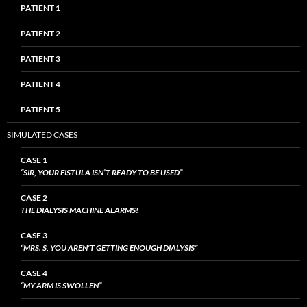
PATIENT 1
PATIENT 2
PATIENT 3
PATIENT 4
PATIENT 5
SIMULATED CASES
CASE 1
“SIR, YOUR FISTULA ISN’T READY TO BE USED”
CASE 2
THE DIALYSIS MACHINE ALARMS!
CASE 3
“MRS. S, YOU AREN’T GETTING ENOUGH DIALYSIS”
CASE 4
“MY ARM IS SWOLLEN”