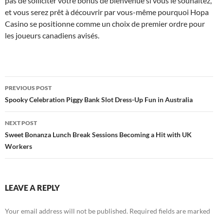
pas de solliciter votre bonus de bienvenue si vous le souhaitez,
et vous serez prêt à découvrir par vous-même pourquoi Hopa
Casino se positionne comme un choix de premier ordre pour
les joueurs canadiens avisés.
Post
PREVIOUS POST
navigation
Spooky Celebration Piggy Bank Slot Dress-Up Fun in Australia
NEXT POST
Sweet Bonanza Lunch Break Sessions Becoming a Hit with UK
Workers
LEAVE A REPLY
Your email address will not be published.
Required fields are marked