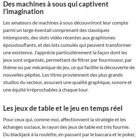
Des machines à sous qui captivent
l’imagination
Les amateurs de machines à sous découvriront leur compte
parmi un large éventail comprenant des classiques
intemporels, des slots vidéo récentes aux graphismes
époustouflants, et des lots cumulés qui peuvent transformer
une existence. J’apprécie particulièrement la façon dont les
jeux sont organisés, permettant de filtrer par fournisseur, par
thème ou par mécanique de jeu, ce qui facilite la découverte de
nouvelles pépites. Les titres proviennent des plus grands
studios du secteur, assurant une qualité graphique, sonore et
une équité irréprochables à chaque tour.
Les jeux de table et le jeu en temps réel
Pour ceux qui, comme moi, affectionnent la stratégie et les
échanges sociaux, le rayon des jeux de table est très fournie.
Du blackjack à la roulette, en passant par le baccara et le poker,