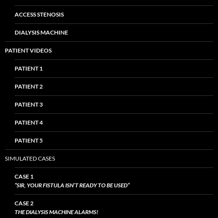
ACCESS STENOSIS
DIALYSIS MACHINE
PATIENT VIDEOS
PATIENT 1
PATIENT 2
PATIENT 3
PATIENT 4
PATIENT 5
SIMULATED CASES
CASE 1
“SIR, YOUR FISTULA ISN’T READY TO BE USED”
CASE 2
THE DIALYSIS MACHINE ALARMS!