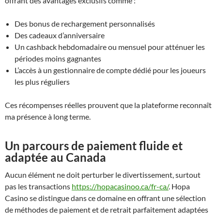
offrant des avantages exclusifs comme :
Des bonus de rechargement personnalisés
Des cadeaux d’anniversaire
Un cashback hebdomadaire ou mensuel pour atténuer les
périodes moins gagnantes
L’accès à un gestionnaire de compte dédié pour les joueurs
les plus réguliers
Ces récompenses réelles prouvent que la plateforme reconnaît
ma présence à long terme.
Un parcours de paiement fluide et
adaptée au Canada
Aucun élément ne doit perturber le divertissement, surtout
pas les transactions
https://hopacasinoo.ca/fr-ca/
. Hopa
Casino se distingue dans ce domaine en offrant une sélection
de méthodes de paiement et de retrait parfaitement adaptées