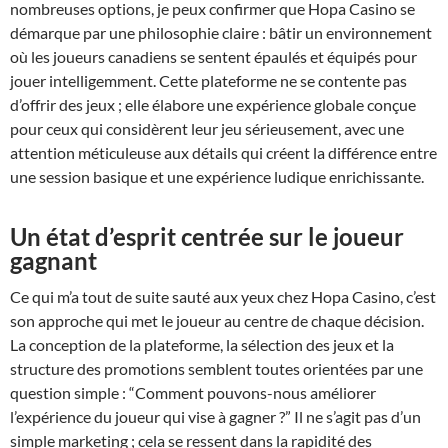
nombreuses options, je peux confirmer que Hopa Casino se
démarque par une philosophie claire : bâtir un environnement
où les joueurs canadiens se sentent épaulés et équipés pour
jouer intelligemment. Cette plateforme ne se contente pas
d’offrir des jeux ; elle élabore une expérience globale conçue
pour ceux qui considèrent leur jeu sérieusement, avec une
attention méticuleuse aux détails qui créent la différence entre
une session basique et une expérience ludique enrichissante.
Un état d’esprit centrée sur le joueur
gagnant
Ce qui m’a tout de suite sauté aux yeux chez Hopa Casino, c’est
son approche qui met le joueur au centre de chaque décision.
La conception de la plateforme, la sélection des jeux et la
structure des promotions semblent toutes orientées par une
question simple : “Comment pouvons-nous améliorer
l’expérience du joueur qui vise à gagner ?” Il ne s’agit pas d’un
simple marketing ; cela se ressent dans la rapidité des