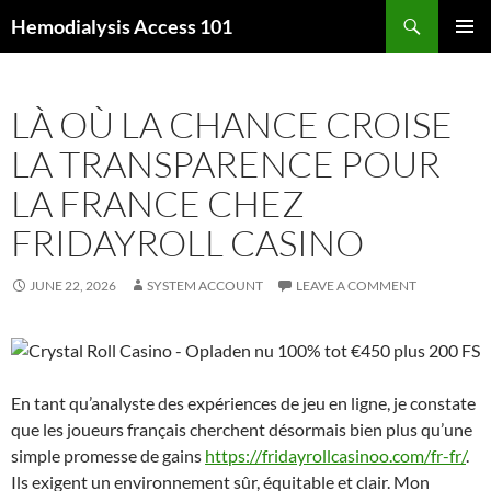
Skip
Search
Hemodialysis Access 101
to
PRIMAR
content
MENU
LÀ OÙ LA CHANCE CROISE
LA TRANSPARENCE POUR
LA FRANCE CHEZ
FRIDAYROLL CASINO
JUNE 22, 2026
SYSTEM ACCOUNT
LEAVE A COMMENT
En tant qu’analyste des expériences de jeu en ligne, je constate
que les joueurs français cherchent désormais bien plus qu’une
simple promesse de gains
https://fridayrollcasinoo.com/fr-fr/
.
Ils exigent un environnement sûr, équitable et clair. Mon