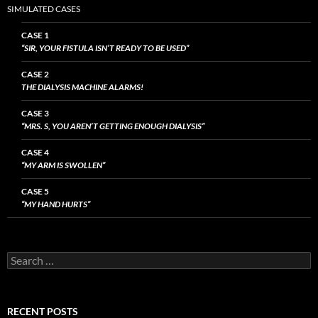
SIMULATED CASES
CASE 1
“SIR, YOUR FISTULA ISN’T READY TO BE USED”
CASE 2
THE DIALYSIS MACHINE ALARMS!
CASE 3
“MRS. S, YOU AREN’T GETTING ENOUGH DIALYSIS”
CASE 4
“MY ARM IS SWOLLEN”
CASE 5
“MY HAND HURTS”
Search
for:
RECENT POSTS