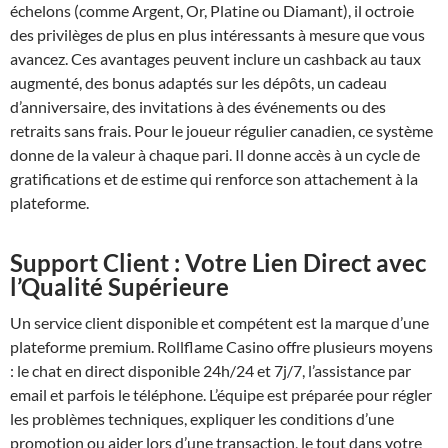
échelons (comme Argent, Or, Platine ou Diamant), il octroie
des privilèges de plus en plus intéressants à mesure que vous
avancez. Ces avantages peuvent inclure un cashback au taux
augmenté, des bonus adaptés sur les dépôts, un cadeau
d’anniversaire, des invitations à des événements ou des
retraits sans frais. Pour le joueur régulier canadien, ce système
donne de la valeur à chaque pari. Il donne accès à un cycle de
gratifications et de estime qui renforce son attachement à la
plateforme.
Support Client : Votre Lien Direct avec
l’Qualité Supérieure
Un service client disponible et compétent est la marque d’une
plateforme premium. Rollflame Casino offre plusieurs moyens
: le chat en direct disponible 24h/24 et 7j/7, l’assistance par
email et parfois le téléphone. L’équipe est préparée pour régler
les problèmes techniques, expliquer les conditions d’une
promotion ou aider lors d’une transaction, le tout dans votre