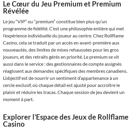
Le Cœur du Jeu Premium et Premium
Révélée
Le jeu “VIP” ou “premium” constitue bien plus qu’un
programme de fidélité. C’est une philosophie entière qui met
l’expérience individuelle du joueur au centre. Chez Rollflame
Casino, cela se traduit par un accès en avant-première aux
nouveautés, des limites de mises rehaussées pour les gros
joueurs, et des retraits gérés en priorité. Le premium se vit
aussi dans le service : des gestionnaires de compte assignés
réagissent aux demandes spécifiques des membres canadiens.
L’objectif est de nourrir un sentiment d’appartenance à un
cercle exclusif, où chaque détail est ajusté pour accroître le
plaisir et réduire les tracas. Chaque session de jeu devient un
moment à part.
Explorer l’Espace des Jeux de Rollflame
Casino