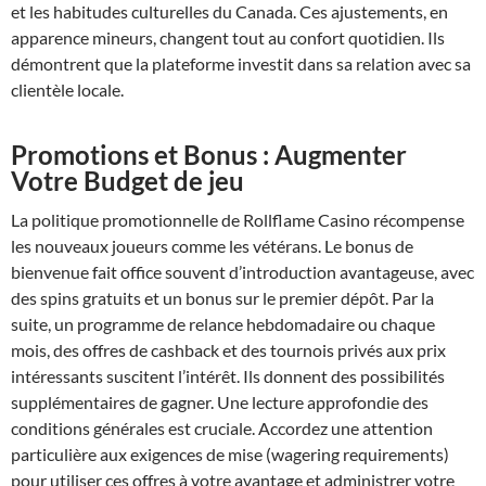
et les habitudes culturelles du Canada. Ces ajustements, en
apparence mineurs, changent tout au confort quotidien. Ils
démontrent que la plateforme investit dans sa relation avec sa
clientèle locale.
Promotions et Bonus : Augmenter
Votre Budget de jeu
La politique promotionnelle de Rollflame Casino récompense
les nouveaux joueurs comme les vétérans. Le bonus de
bienvenue fait office souvent d’introduction avantageuse, avec
des spins gratuits et un bonus sur le premier dépôt. Par la
suite, un programme de relance hebdomadaire ou chaque
mois, des offres de cashback et des tournois privés aux prix
intéressants suscitent l’intérêt. Ils donnent des possibilités
supplémentaires de gagner. Une lecture approfondie des
conditions générales est cruciale. Accordez une attention
particulière aux exigences de mise (wagering requirements)
pour utiliser ces offres à votre avantage et administrer votre