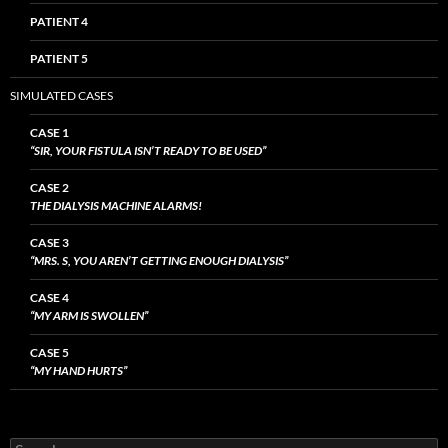
PATIENT 4
PATIENT 5
SIMULATED CASES
CASE 1
“SIR, YOUR FISTULA ISN’T READY TO BE USED”
CASE 2
THE DIALYSIS MACHINE ALARMS!
CASE 3
“MRS. S, YOU AREN’T GETTING ENOUGH DIALYSIS”
CASE 4
“MY ARM IS SWOLLEN”
CASE 5
“MY HAND HURTS”
Search