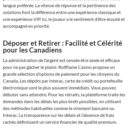
langue préférée. La vitesse de réponse et la pertinence des
solutions font la différence entre une expérience classique et
une expérience VIP. Ici, le joueur a le sentiment d’être écouté et
accompagné en priorité.
Déposer et Retirer : Facilité et Célérité
pour les Canadiens
La administration de l’argent est censée être aisée et efficace
pour ne pas gâcher le plaisir. Rollflame Casino propose un
grande sélection d’options de paiement pour les citoyens du
Canada. Les dépôts par Interac, carte de crédit ou portefeuille
électronique sont le plus souvent immédiats. Vous pouvez
débuter sans attendre. Pour les retraits, la plateforme traite les
demandes dans les délais les plus brefs possibles, en utilisant
des méthodes habituelles comme le virement bancaire ou
Interac. La transparence sur les délais et l’absence de frais
cachés définissent un service financier de qualité premium.