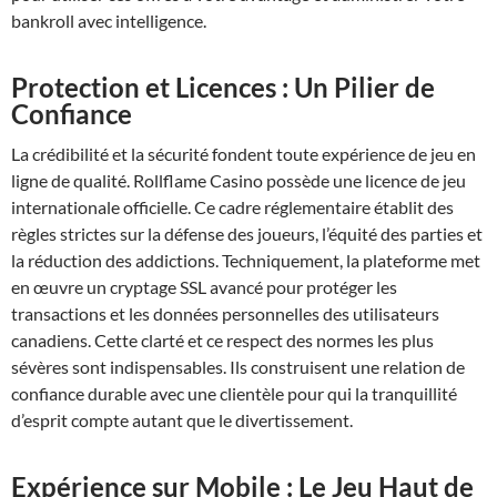
bankroll avec intelligence.
Protection et Licences : Un Pilier de
Confiance
La crédibilité et la sécurité fondent toute expérience de jeu en
ligne de qualité. Rollflame Casino possède une licence de jeu
internationale officielle. Ce cadre réglementaire établit des
règles strictes sur la défense des joueurs, l’équité des parties et
la réduction des addictions. Techniquement, la plateforme met
en œuvre un cryptage SSL avancé pour protéger les
transactions et les données personnelles des utilisateurs
canadiens. Cette clarté et ce respect des normes les plus
sévères sont indispensables. Ils construisent une relation de
confiance durable avec une clientèle pour qui la tranquillité
d’esprit compte autant que le divertissement.
Expérience sur Mobile : Le Jeu Haut de