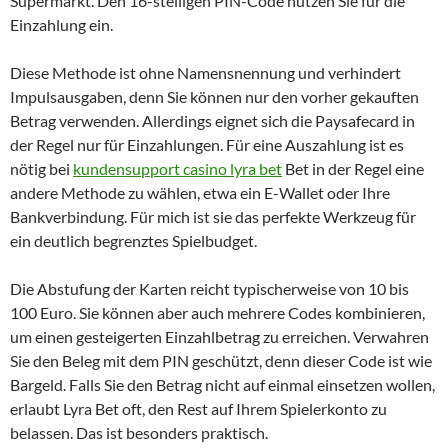
Supermarkt. Den 16-stelligen PIN-Code nutzen Sie für die
Einzahlung ein.
Diese Methode ist ohne Namensnennung und verhindert
Impulsausgaben, denn Sie können nur den vorher gekauften
Betrag verwenden. Allerdings eignet sich die Paysafecard in
der Regel nur für Einzahlungen. Für eine Auszahlung ist es
nötig bei
kundensupport casino lyra bet
Bet in der Regel eine
andere Methode zu wählen, etwa ein E-Wallet oder Ihre
Bankverbindung. Für mich ist sie das perfekte Werkzeug für
ein deutlich begrenztes Spielbudget.
Die Abstufung der Karten reicht typischerweise von 10 bis
100 Euro. Sie können aber auch mehrere Codes kombinieren,
um einen gesteigerten Einzahlbetrag zu erreichen. Verwahren
Sie den Beleg mit dem PIN geschützt, denn dieser Code ist wie
Bargeld. Falls Sie den Betrag nicht auf einmal einsetzen wollen,
erlaubt Lyra Bet oft, den Rest auf Ihrem Spielerkonto zu
belassen. Das ist besonders praktisch.