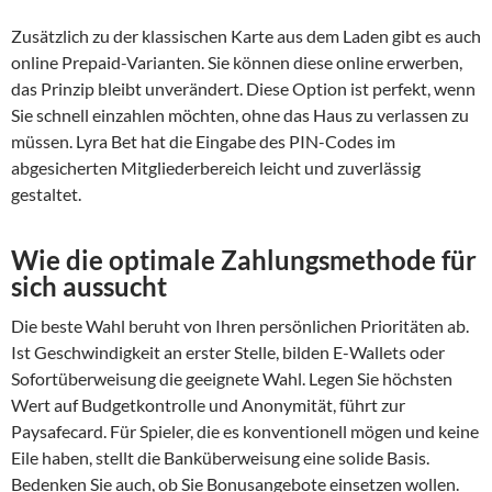
Zusätzlich zu der klassischen Karte aus dem Laden gibt es auch
online Prepaid-Varianten. Sie können diese online erwerben,
das Prinzip bleibt unverändert. Diese Option ist perfekt, wenn
Sie schnell einzahlen möchten, ohne das Haus zu verlassen zu
müssen. Lyra Bet hat die Eingabe des PIN-Codes im
abgesicherten Mitgliederbereich leicht und zuverlässig
gestaltet.
Wie die optimale Zahlungsmethode für
sich aussucht
Die beste Wahl beruht von Ihren persönlichen Prioritäten ab.
Ist Geschwindigkeit an erster Stelle, bilden E-Wallets oder
Sofortüberweisung die geeignete Wahl. Legen Sie höchsten
Wert auf Budgetkontrolle und Anonymität, führt zur
Paysafecard. Für Spieler, die es konventionell mögen und keine
Eile haben, stellt die Banküberweisung eine solide Basis.
Bedenken Sie auch, ob Sie Bonusangebote einsetzen wollen.