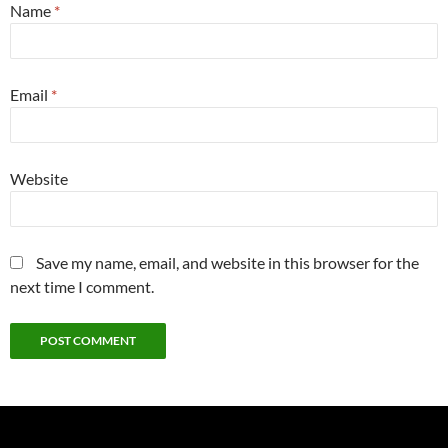
Name
*
Email
*
Website
Save my name, email, and website in this browser for the
next time I comment.