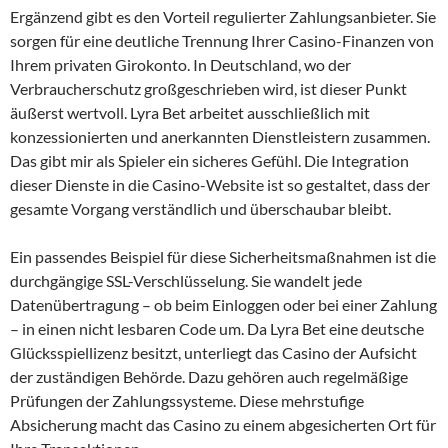
Ergänzend gibt es den Vorteil regulierter Zahlungsanbieter. Sie
sorgen für eine deutliche Trennung Ihrer Casino-Finanzen von
Ihrem privaten Girokonto. In Deutschland, wo der
Verbraucherschutz großgeschrieben wird, ist dieser Punkt
äußerst wertvoll. Lyra Bet arbeitet ausschließlich mit
konzessionierten und anerkannten Dienstleistern zusammen.
Das gibt mir als Spieler ein sicheres Gefühl. Die Integration
dieser Dienste in die Casino-Website ist so gestaltet, dass der
gesamte Vorgang verständlich und überschaubar bleibt.
Ein passendes Beispiel für diese Sicherheitsmaßnahmen ist die
durchgängige SSL-Verschlüsselung. Sie wandelt jede
Datenübertragung – ob beim Einloggen oder bei einer Zahlung
– in einen nicht lesbaren Code um. Da Lyra Bet eine deutsche
Glücksspiellizenz besitzt, unterliegt das Casino der Aufsicht
der zuständigen Behörde. Dazu gehören auch regelmäßige
Prüfungen der Zahlungssysteme. Diese mehrstufige
Absicherung macht das Casino zu einem abgesicherten Ort für