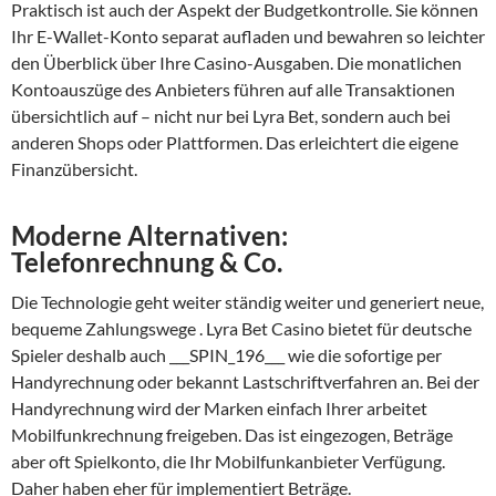
Praktisch ist auch der Aspekt der Budgetkontrolle. Sie können
Ihr E-Wallet-Konto separat aufladen und bewahren so leichter
den Überblick über Ihre Casino-Ausgaben. Die monatlichen
Kontoauszüge des Anbieters führen auf alle Transaktionen
übersichtlich auf – nicht nur bei Lyra Bet, sondern auch bei
anderen Shops oder Plattformen. Das erleichtert die eigene
Finanzübersicht.
Moderne Alternativen:
Telefonrechnung & Co.
Die Technologie geht weiter ständig weiter und generiert neue,
bequeme Zahlungswege . Lyra Bet Casino bietet für deutsche
Spieler deshalb auch ___SPIN_196___ wie die sofortige per
Handyrechnung oder bekannt Lastschriftverfahren an. Bei der
Handyrechnung wird der Marken einfach Ihrer arbeitet
Mobilfunkrechnung freigeben. Das ist eingezogen, Beträge
aber oft Spielkonto, die Ihr Mobilfunkanbieter Verfügung.
Daher haben eher für implementiert Beträge.