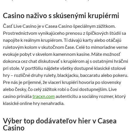
Casino naživo s skúsenými krupiérmi
Časť Live Casino je v Casea Casino špeciálnym zážitkom.
Prostredníctvom vynikajúceho prenosu z špičkových štúdií sa
napojíte k reálnym krupiérom. Tí dávajú karty alebo otáčajú
ruletovým kolom v skutočnom čase. Celé to mimoriadne verne
evokuje pobyt v skvelom kamennom kasíne. Máte možnosť
dokonca cez chat diskutovať s krupiérom aj s ostatnými hráčmi
pri stole. V portfóliu nájdete všetky dostupné klasické stolové
hry – rozličné druhy rulety, blackjacku, baccaratu alebo pokeru.
Pre nás je príjemné, že viacerí krupiéri hovoria po slovensky
alebo česky, čo celý zážitok robí o čosi dostupnejším. Live
casino prináša
tracxn.com
autenticitu a sociálny rozmer, ktorý
klasické online hry nenahradia.
Výber top dodávateľov hier v Casea
Casino