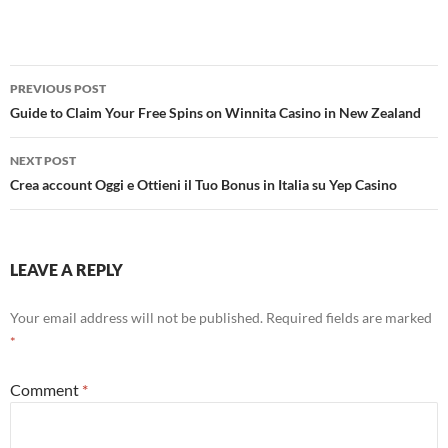
Post
PREVIOUS POST
navigation
Guide to Claim Your Free Spins on Winnita Casino in New Zealand
NEXT POST
Crea account Oggi e Ottieni il Tuo Bonus in Italia su Yep Casino
LEAVE A REPLY
Your email address will not be published.
Required fields are marked
*
Comment
*