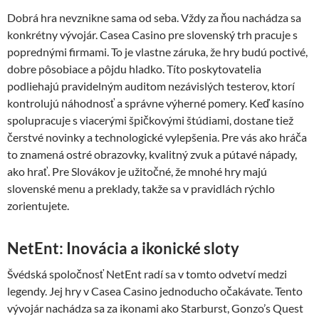
Dobrá hra nevznikne sama od seba. Vždy za ňou nachádza sa
konkrétny vývojár. Casea Casino pre slovenský trh pracuje s
poprednými firmami. To je vlastne záruka, že hry budú poctivé,
dobre pôsobiace a pôjdu hladko. Títo poskytovatelia
podliehajú pravidelným auditom nezávislých testerov, ktorí
kontrolujú náhodnosť a správne výherné pomery. Keď kasíno
spolupracuje s viacerými špičkovými štúdiami, dostane tiež
čerstvé novinky a technologické vylepšenia. Pre vás ako hráča
to znamená ostré obrazovky, kvalitný zvuk a pútavé nápady,
ako hrať. Pre Slovákov je užitočné, že mnohé hry majú
slovenské menu a preklady, takže sa v pravidlách rýchlo
zorientujete.
NetEnt: Inovácia a ikonické sloty
Švédská spoločnosť NetEnt radí sa v tomto odvetví medzi
legendy. Jej hry v Casea Casino jednoducho očakávate. Tento
vývojár nachádza sa za ikonami ako Starburst, Gonzo’s Quest