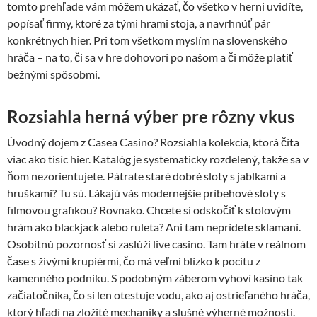
tomto prehľade vám môžem ukázať, čo všetko v herni uvidíte,
popísať firmy, ktoré za tými hrami stoja, a navrhnúť pár
konkrétnych hier. Pri tom všetkom myslím na slovenského
hráča – na to, či sa v hre dohovorí po našom a či môže platiť
bežnými spôsobmi.
Rozsiahla herná výber pre rôzny vkus
Úvodný dojem z Casea Casino? Rozsiahla kolekcia, ktorá číta
viac ako tisíc hier. Katalóg je systematicky rozdelený, takže sa v
ňom nezorientujete. Pátrate staré dobré sloty s jablkami a
hruškami? Tu sú. Lákajú vás modernejšie príbehové sloty s
filmovou grafikou? Rovnako. Chcete si odskočiť k stolovým
hrám ako blackjack alebo ruleta? Ani tam neprídete sklamaní.
Osobitnú pozornosť si zaslúži live casino. Tam hráte v reálnom
čase s živými krupiérmi, čo má veľmi blízko k pocitu z
kamenného podniku. S podobným záberom vyhoví kasíno tak
začiatočníka, čo si len otestuje vodu, ako aj ostrieľaného hráča,
ktorý hľadí na zložité mechaniky a slušné výherné možnosti.