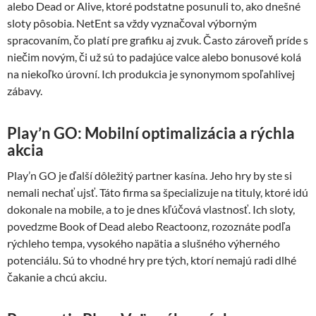
alebo Dead or Alive, ktoré podstatne posunuli to, ako dnešné
sloty pôsobia. NetEnt sa vždy vyznačoval výborným
spracovaním, čo platí pre grafiku aj zvuk. Často zároveň príde s
niečim novým, či už sú to padajúce valce alebo bonusové kolá
na niekoľko úrovní. Ich produkcia je synonymom spoľahlivej
zábavy.
Play’n GO: Mobilní optimalizácia a rýchla
akcia
Play’n GO je ďalší dôležitý partner kasína. Jeho hry by ste si
nemali nechať ujsť. Táto firma sa špecializuje na tituly, ktoré idú
dokonale na mobile, a to je dnes kľúčová vlastnosť. Ich sloty,
povedzme Book of Dead alebo Reactoonz, rozoznáte podľa
rýchleho tempa, vysokého napätia a slušného výherného
potenciálu. Sú to vhodné hry pre tých, ktorí nemajú radi dlhé
čakanie a chcú akciu.