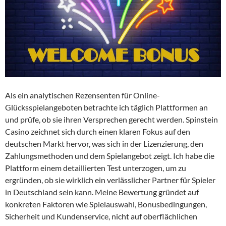
Als ein analytischen Rezensenten für Online-
Glücksspielangeboten betrachte ich täglich Plattformen an
und prüfe, ob sie ihren Versprechen gerecht werden. Spinstein
Casino zeichnet sich durch einen klaren Fokus auf den
deutschen Markt hervor, was sich in der Lizenzierung, den
Zahlungsmethoden und dem Spielangebot zeigt. Ich habe die
Plattform einem detaillierten Test unterzogen, um zu
ergründen, ob sie wirklich ein verlässlicher Partner für Spieler
in Deutschland sein kann. Meine Bewertung gründet auf
konkreten Faktoren wie Spielauswahl, Bonusbedingungen,
Sicherheit und Kundenservice, nicht auf oberflächlichen