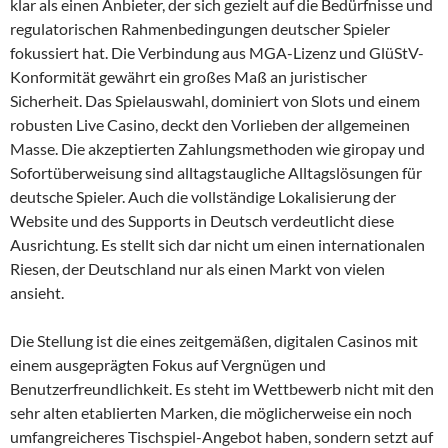
klar als einen Anbieter, der sich gezielt auf die Bedürfnisse und
regulatorischen Rahmenbedingungen deutscher Spieler
fokussiert hat. Die Verbindung aus MGA-Lizenz und GlüStV-
Konformität gewährt ein großes Maß an juristischer
Sicherheit. Das Spielauswahl, dominiert von Slots und einem
robusten Live Casino, deckt den Vorlieben der allgemeinen
Masse. Die akzeptierten Zahlungsmethoden wie giropay und
Sofortüberweisung sind alltagstaugliche Alltagslösungen für
deutsche Spieler. Auch die vollständige Lokalisierung der
Website und des Supports in Deutsch verdeutlicht diese
Ausrichtung. Es stellt sich dar nicht um einen internationalen
Riesen, der Deutschland nur als einen Markt von vielen
ansieht.
Die Stellung ist die eines zeitgemäßen, digitalen Casinos mit
einem ausgeprägten Fokus auf Vergnügen und
Benutzerfreundlichkeit. Es steht im Wettbewerb nicht mit den
sehr alten etablierten Marken, die möglicherweise ein noch
umfangreicheres Tischspiel-Angebot haben, sondern setzt auf