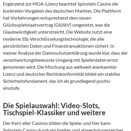
Ergänzend zur MGA-Lizenz beachtet Spinstein Casino die
konkreten Vorgaben des deutschen Marktes. Die Plattform
hat Vorkehrungen entsprechend dem neuen
Glücksspielstaatsvertrag (GlüStV) umgesetzt, was die
Glaubwürdigkeit unterstreicht. Die Website nutzt eine
moderne SSL-Verschlüsselungstechnologie, die alle
persönlichen Daten und Finanztransaktionen sichert. In
meiner Analyse der Datenschutzerklärung wurde klar, dass der
verantwortungsbewusste Umgang mit Spielerdaten ernst
genommen wird. Die Mischung aus weltweit anerkannter
Lizenz und deutscher Rechtskonformität bildet ein stabiles
Sicherheitsfundament, das ich als grundlegend positiv
einstufe.
Die Spielauswahl: Video-Slots,
Tischspiel-Klassiker und weitere
Der Kern aller Casinos bilden die Spiele, und hier kann
Spinstein Casino durch ein breites und abwechslungsreiches