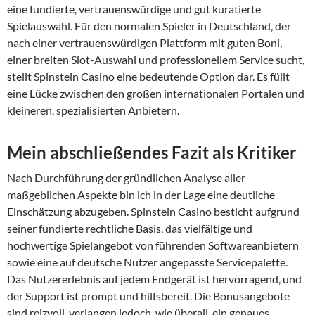
eine fundierte, vertrauenswürdige und gut kuratierte
Spielauswahl. Für den normalen Spieler in Deutschland, der
nach einer vertrauenswürdigen Plattform mit guten Boni,
einer breiten Slot-Auswahl und professionellem Service sucht,
stellt Spinstein Casino eine bedeutende Option dar. Es füllt
eine Lücke zwischen den großen internationalen Portalen und
kleineren, spezialisierten Anbietern.
Mein abschließendes Fazit als Kritiker
Nach Durchführung der gründlichen Analyse aller
maßgeblichen Aspekte bin ich in der Lage eine deutliche
Einschätzung abzugeben. Spinstein Casino besticht aufgrund
seiner fundierte rechtliche Basis, das vielfältige und
hochwertige Spielangebot von führenden Softwareanbietern
sowie eine auf deutsche Nutzer angepasste Servicepalette.
Das Nutzererlebnis auf jedem Endgerät ist hervorragend, und
der Support ist prompt und hilfsbereit. Die Bonusangebote
sind reizvoll, verlangen jedoch, wie überall, ein genaues