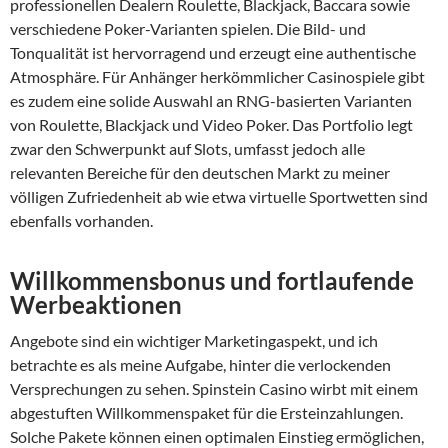
professionellen Dealern Roulette, Blackjack, Baccara sowie
verschiedene Poker-Varianten spielen. Die Bild- und
Tonqualität ist hervorragend und erzeugt eine authentische
Atmosphäre. Für Anhänger herkömmlicher Casinospiele gibt
es zudem eine solide Auswahl an RNG-basierten Varianten
von Roulette, Blackjack und Video Poker. Das Portfolio legt
zwar den Schwerpunkt auf Slots, umfasst jedoch alle
relevanten Bereiche für den deutschen Markt zu meiner
völligen Zufriedenheit ab wie etwa virtuelle Sportwetten sind
ebenfalls vorhanden.
Willkommensbonus und fortlaufende
Werbeaktionen
Angebote sind ein wichtiger Marketingaspekt, und ich
betrachte es als meine Aufgabe, hinter die verlockenden
Versprechungen zu sehen. Spinstein Casino wirbt mit einem
abgestuften Willkommenspaket für die Ersteinzahlungen.
Solche Pakete können einen optimalen Einstieg ermöglichen,