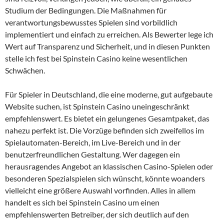
Studium der Bedingungen. Die Maßnahmen für
verantwortungsbewusstes Spielen sind vorbildlich
implementiert und einfach zu erreichen. Als Bewerter lege ich
Wert auf Transparenz und Sicherheit, und in diesen Punkten
stelle ich fest bei Spinstein Casino keine wesentlichen
Schwächen.
Für Spieler in Deutschland, die eine moderne, gut aufgebaute
Website suchen, ist Spinstein Casino uneingeschränkt
empfehlenswert. Es bietet ein gelungenes Gesamtpaket, das
nahezu perfekt ist. Die Vorzüge befinden sich zweifellos im
Spielautomaten-Bereich, im Live-Bereich und in der
benutzerfreundlichen Gestaltung. Wer dagegen ein
herausragendes Angebot an klassischen Casino-Spielen oder
besonderen Spezialspielen sich wünscht, könnte woanders
vielleicht eine größere Auswahl vorfinden. Alles in allem
handelt es sich bei Spinstein Casino um einen
empfehlenswerten Betreiber, der sich deutlich auf den