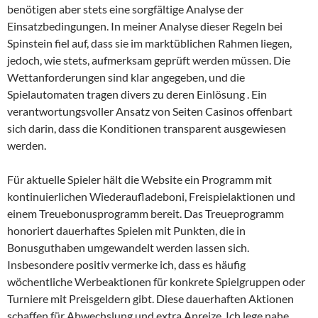
benötigen aber stets eine sorgfältige Analyse der
Einsatzbedingungen. In meiner Analyse dieser Regeln bei
Spinstein fiel auf, dass sie im marktüblichen Rahmen liegen,
jedoch, wie stets, aufmerksam geprüft werden müssen. Die
Wettanforderungen sind klar angegeben, und die
Spielautomaten tragen divers zu deren Einlösung . Ein
verantwortungsvoller Ansatz von Seiten Casinos offenbart
sich darin, dass die Konditionen transparent ausgewiesen
werden.
Für aktuelle Spieler hält die Website ein Programm mit
kontinuierlichen Wiederaufladeboni, Freispielaktionen und
einem Treuebonusprogramm bereit. Das Treueprogramm
honoriert dauerhaftes Spielen mit Punkten, die in
Bonusguthaben umgewandelt werden lassen sich.
Insbesondere positiv vermerke ich, dass es häufig
wöchentliche Werbeaktionen für konkrete Spielgruppen oder
Turniere mit Preisgeldern gibt. Diese dauerhaften Aktionen
schaffen für Abwechslung und extra Anreize. Ich lege nahe