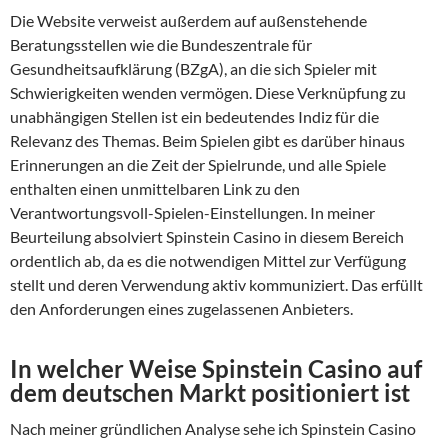
Die Website verweist außerdem auf außenstehende
Beratungsstellen wie die Bundeszentrale für
Gesundheitsaufklärung (BZgA), an die sich Spieler mit
Schwierigkeiten wenden vermögen. Diese Verknüpfung zu
unabhängigen Stellen ist ein bedeutendes Indiz für die
Relevanz des Themas. Beim Spielen gibt es darüber hinaus
Erinnerungen an die Zeit der Spielrunde, und alle Spiele
enthalten einen unmittelbaren Link zu den
Verantwortungsvoll-Spielen-Einstellungen. In meiner
Beurteilung absolviert Spinstein Casino in diesem Bereich
ordentlich ab, da es die notwendigen Mittel zur Verfügung
stellt und deren Verwendung aktiv kommuniziert. Das erfüllt
den Anforderungen eines zugelassenen Anbieters.
In welcher Weise Spinstein Casino auf
dem deutschen Markt positioniert ist
Nach meiner gründlichen Analyse sehe ich Spinstein Casino