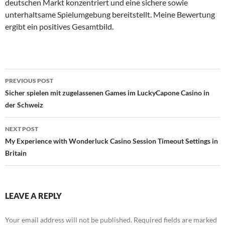
deutschen Markt konzentriert und eine sichere sowie
unterhaltsame Spielumgebung bereitstellt. Meine Bewertung
ergibt ein positives Gesamtbild.
Post
PREVIOUS POST
navigation
Sicher spielen mit zugelassenen Games im LuckyCapone Casino in
der Schweiz
NEXT POST
My Experience with Wonderluck Casino Session Timeout Settings in
Britain
LEAVE A REPLY
Your email address will not be published.
Required fields are marked