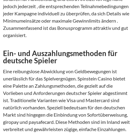
jedoch jederzeit , die entsprechenden Teilnahmebedingungen
jeder Kampagne individuell zu überprüfen, da sich Details wie
Minimumeinsätze oder maximale Gewinnlimits ändern .
Zusammenfassend ist das Bonusprogramm attraktiv und gut
organisiert.
Ein- und Auszahlungsmethoden für
deutsche Spieler
Eine reibungslose Abwicklung von Geldbewegungen ist
unerlässlich für das Spielvergnügen. Spinstein Casino bietet
eine Palette an Zahlungsmethoden, die gezielt auf die
Vorlieben und Anforderungen deutscher Spieler abgestimmt
ist. Traditionelle Varianten wie Visa und Mastercard sind
natürlich vorhanden. Speziell bedeutsam für den deutschen
Markt sind hingegen die Einbindung von Sofortüberweisung,
giropay und paysafecard. Diese Methoden sind im Inland weit
verbreitet und gewährleisten zügige, einfache Einzahlungen.