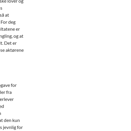
rske lover og
ås
så at
 For deg
ultatene er
ngling, og at
t. Det er
øse aktørene
gave for
er fra
terlever
med
n
at den kun
 jevnlig for