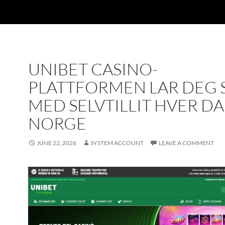
UNIBET CASINO-
PLATTFORMEN LAR DEG 
MED SELVTILLIT HVER DA
NORGE
JUNE 22, 2026
SYSTEM ACCOUNT
LEAVE A COMMENT