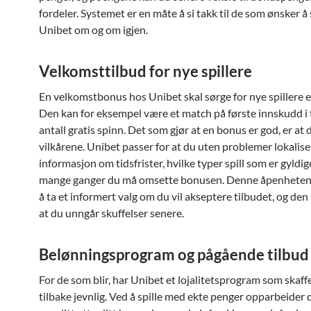
fordeler. Systemet er en måte å si takk til de som ønsker å 
Unibet om og om igjen.
Velkomsttilbud for nye spillere
En velkomstbonus hos Unibet skal sørge for nye spillere en
Den kan for eksempel være et match på første innskudd i ti
antall gratis spinn. Det som gjør at en bonus er god, er at 
vilkårene. Unibet passer for at du uten problemer lokalise
informasjon om tidsfrister, hvilke typer spill som er gyldi
mange ganger du må omsette bonusen. Denne åpenheten 
å ta et informert valg om du vil akseptere tilbudet, og den
at du unngår skuffelser senere.
Belønningsprogram og pågående tilbud
For de som blir, har Unibet et lojalitetsprogram som skaff
tilbake jevnlig. Ved å spille med ekte penger opparbeider