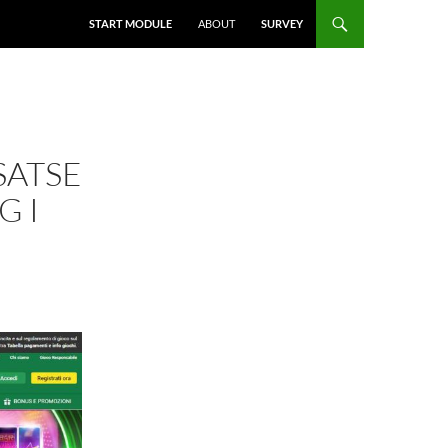
START MODULE
ABOUT
SURVEY
SATSE
G I