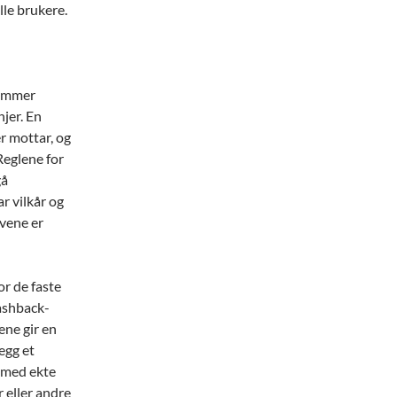
lle brukere.
kommer
jer. En
r mottar, og
Reglene for
gå
ar vilkår og
avene er
r de faste
cashback-
ene gir en
legg et
r med ekte
 eller andre