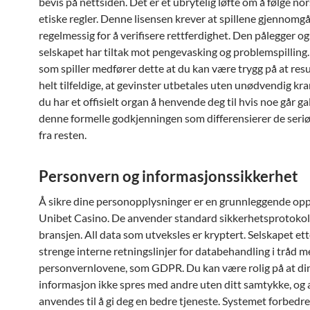
bevis på nettsiden. Det er et ubrytelig løfte om å følge no
etiske regler. Denne lisensen krever at spillene gjennomg
regelmessig for å verifisere rettferdighet. Den pålegger og
selskapet har tiltak mot pengevasking og problemspilling.
som spiller medfører dette at du kan være trygg på at res
helt tilfeldige, at gevinster utbetales uten unødvendig kra
du har et offisielt organ å henvende deg til hvis noe går gal
denne formelle godkjenningen som differensierer de seri
fra resten.
Personvern og informasjonssikkerhet
Å sikre dine personopplysninger er en grunnleggende opp
Unibet Casino. De anvender standard sikkerhetsprotokoll
bransjen. All data som utveksles er kryptert. Selskapet et
strenge interne retningslinjer for databehandling i tråd 
personvernlovene, som GDPR. Du kan være rolig på at di
informasjon ikke spres med andre uten ditt samtykke, og 
anvendes til å gi deg en bedre tjeneste. Systemet forbedres