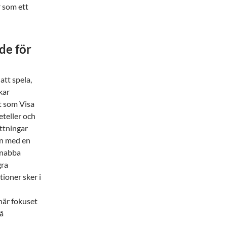
r som ett
de för
att spela,
kar
rt som Visa
teller och
ttningar
an med en
 snabba
gra
ioner sker i
 här fokuset
på