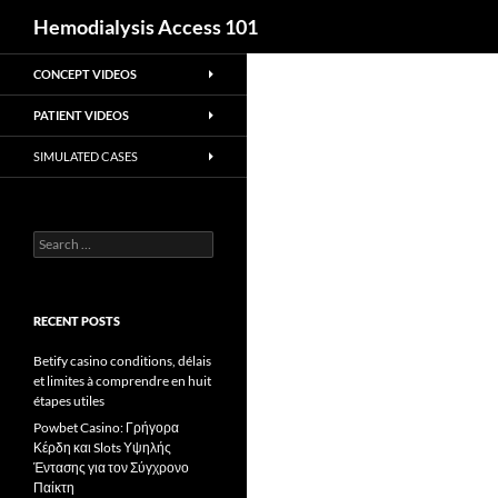
Search
Hemodialysis Access 101
Skip
CONCEPT VIDEOS
to
content
PATIENT VIDEOS
SIMULATED CASES
Search
for:
RECENT POSTS
Betify casino conditions, délais
et limites à comprendre en huit
étapes utiles
Powbet Casino: Γρήγορα
Κέρδη και Slots Υψηλής
Έντασης για τον Σύγχρονο
Παίκτη