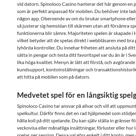
vid datorn. Spinoloco Casino hanterar det här genom en 
som är perfekt anpassad för mobilen. Du behöver inte lad
någon app. Oberoende av om du brukar smartphone eller 
så justerar sig hemsidan till skärmen utan att försämra spe
funktionerna blir sämre. Majoriteten spelen är skapade i
vilket betyder att de spelas direkt i webbläsaren med bra 
lyhörda kontroller. Du innehar friheten att ansluta på ditt
sätta in pengar och testa ditt favoritspel var du än är i Sv
lika höga kvalitet. Menyn är lätt att förstå, och avgörand
kundsupport, kontoinställningar och transaktionshistorik ä
att hitta på mobilen som på datorn.
Medvetet spel för en långsiktig spel
Spinoloco Casino tar ansvar på allvar och vill att uppmun
spelkultur. Därför finns det en rad hjälpmedel som stödjer
hålla koll på ditt spelande. Du kan själv ställa in gränser f
veckovisa eller månatliga insättningar, förluster eller hur 
spelar per session. Dessa val görs enkelt i ditt konto, men 