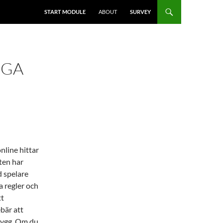
START MODULE
ABOUT
SURVEY
GGA
nline hittar
ten har
d spelare
a regler och
tt
bär att
trygg. Om du