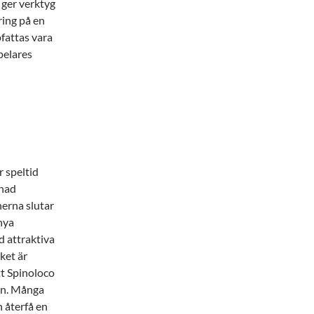
 ger verktyg
ring på en
pfattas vara
spelares
r speltid
chad
erna slutar
nya
d attraktiva
ket är
tt Spinoloco
san. Många
 återfå en