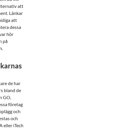
lternativ att
nent. Länkar
idiga att
ntera dessa
var hör
n på
n.
rkarnas
kare de har
rs bland de
’n GO,
ssa företag
pplägg och
estas och
 eller iTech