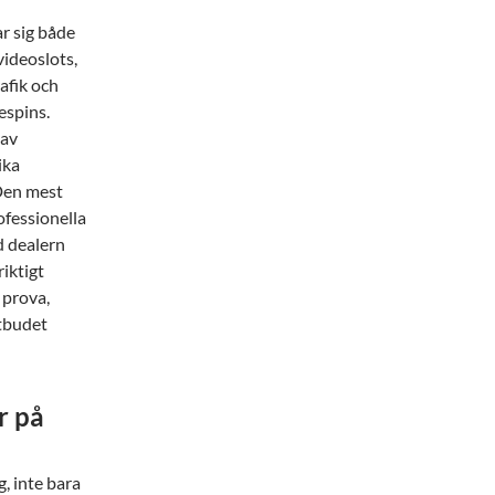
r sig både
videoslots,
afik och
espins.
 av
ika
 Den mest
ofessionella
ed dealern
riktigt
t prova,
utbudet
r på
, inte bara