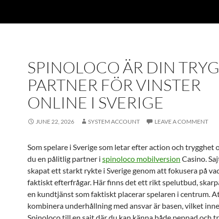
SPINOLOCO ÄR DIN TRY
PARTNER FÖR VINSTER
ONLINE I SVERIGE
JUNE 22, 2026
SYSTEM ACCOUNT
LEAVE A COMMENT
Som spelare i Sverige som letar efter action och trygghet o
du en pålitlig partner i
spinoloco mobilversion
Casino. Saj
skapat ett starkt rykte i Sverige genom att fokusera på va
faktiskt efterfrågar. Här finns det ett rikt spelutbud, skarp
en kundtjänst som faktiskt placerar spelaren i centrum. A
kombinera underhållning med ansvar är basen, vilket inne
Spinoloco till en sajt där du kan känna både peppad och 