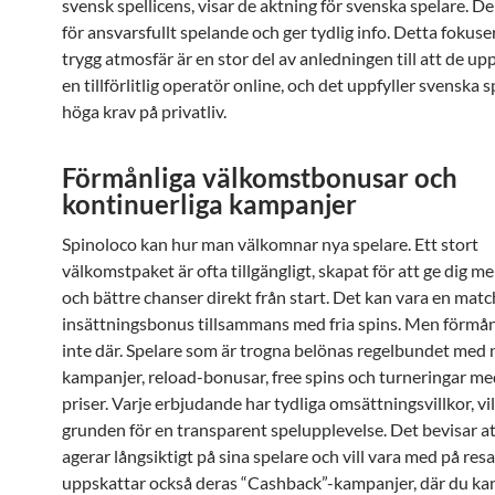
svensk spellicens, visar de aktning för svenska spelare. De
för ansvarsfullt spelande och ger tydlig info. Detta fokuse
trygg atmosfär är en stor del av anledningen till att de up
en tillförlitlig operatör online, och det uppfyller svenska 
höga krav på privatliv.
Förmånliga välkomstbonusar och
kontinuerliga kampanjer
Spinoloco kan hur man välkomnar nya spelare. Ett stort
välkomstpaket är ofta tillgängligt, skapat för att ge dig me
och bättre chanser direkt från start. Det kan vara en mat
insättningsbonus tillsammans med fria spins. Men förmån
inte där. Spelare som är trogna belönas regelbundet med 
kampanjer, reload-bonusar, free spins och turneringar me
priser. Varje erbjudande har tydliga omsättningsvillkor, vil
grunden för en transparent spelupplevelse. Det bevisar a
agerar långsiktigt på sina spelare och vill vara med på re
uppskattar också deras “Cashback”-kampanjer, där du kan