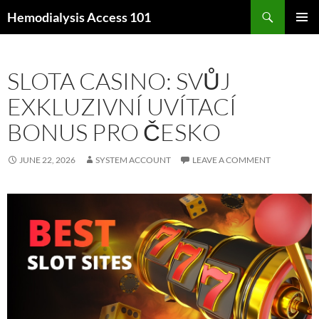
Skip
Search
Hemodialysis Access 101
to
PRIMAR
content
MENU
SLOTA CASINO: SVŮJ
EXKLUZIVNÍ UVÍTACÍ
BONUS PRO ČESKO
JUNE 22, 2026
SYSTEM ACCOUNT
LEAVE A COMMENT