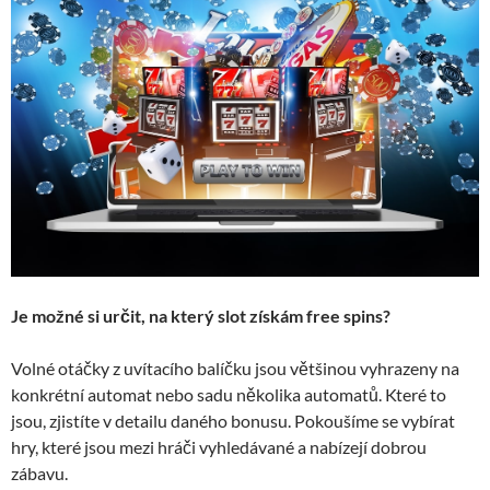
Je možné si určit, na který slot získám free spins?
Volné otáčky z uvítacího balíčku jsou většinou vyhrazeny na
konkrétní automat nebo sadu několika automatů. Které to
jsou, zjistíte v detailu daného bonusu. Pokoušíme se vybírat
hry, které jsou mezi hráči vyhledávané a nabízejí dobrou
zábavu.