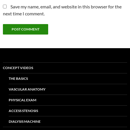
Save my name, email, and website in this browser for the
next time I comment.
CONCEPT VIDEOS
THE BASICS
VASCULAR ANATOMY
PHYSICAL EXAM
ACCESS STENOSIS
DIALYSIS MACHINE