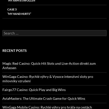
“MY ARM IS SWOLLEN”
CASE 5
“MY HAND HURTS”
Search
for:
RECENT POSTS
Magic Red Casino: Quick‑Hit Slots und Live-Action direkt zum
Anfassen
WinGaga Casino: Rychlé výhry & Vysoce intenzivní sloty pro
milovníky vzrušení
Fairgo77 Casino: Quick Play and Big Wins
AviaMasters: The Ultimate Crash Game for Quick Wins
WinGaga Mobile Casino: Rychlé výhry pro hráče na cestách