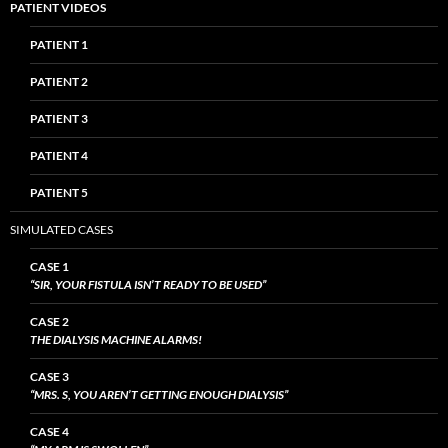
PATIENT VIDEOS
PATIENT 1
PATIENT 2
PATIENT 3
PATIENT 4
PATIENT 5
SIMULATED CASES
CASE 1
“SIR, YOUR FISTULA ISN’T READY TO BE USED”
CASE 2
THE DIALYSIS MACHINE ALARMS!
CASE 3
“MRS. S, YOU AREN’T GETTING ENOUGH DIALYSIS”
CASE 4