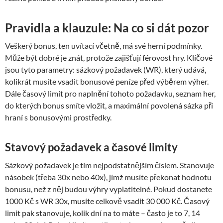
Pravidla a klauzule: Na co si dát pozor
Veškerý bonus, ten uvítací včetně, má své herní podmínky.
Může být dobré je znát, protože zajišťují férovost hry. Klíčové
jsou tyto parametry: sázkový požadavek (WR), který udává,
kolikrát musíte vsadit bonusové peníze před výběrem výher.
Dále časový limit pro naplnění tohoto požadavku, seznam her,
do kterých bonus smíte vložit, a maximální povolená sázka při
hraní s bonusovými prostředky.
Stavový požadavek a časové limity
Sázkový požadavek je tím nejpodstatnějším číslem. Stanovuje
násobek (třeba 30x nebo 40x), jímž musíte překonat hodnotu
bonusu, než z něj budou výhry vyplatitelné. Pokud dostanete
1000 Kč s WR 30x, musíte celkově vsadit 30 000 Kč. Časový
limit pak stanovuje, kolik dní na to máte – často je to 7, 14