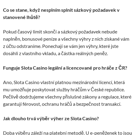
Co se stane, když nesplním splnit sázkový požadavek v
stanovené lhůtě?
Pokud časový limit skončí a sázkový požadavek nebude
naplněn, bonusové peníze a všechny výhry z nich získané vám
z účtu odstraníme. Ponechají se vám jen výhry, které jste
dosáhli z vlastního vkladu, a částka reálných peněz.
Funguje Slota Casino legální a licencované pro hráče z ČR?
Ano, Slota Casino vlastní platnou mezinárodní licencí, která
mu umožňuje poskytovat služby hráčům v České republice.
Pečlivě dodržujeme všechny příslušné zákony a regulace, které
garantují férovost, ochranu hráčů a bezpečnost transakcí.
Jak dlouho trvá výběr výher ze Slota Casino?
Doba výběru záleží na platební metodě. U e-peněženek to jsou