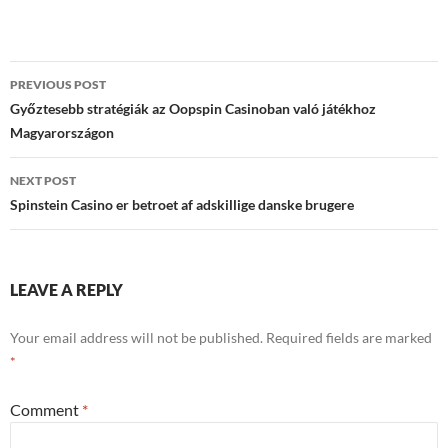
Post
PREVIOUS POST
navigation
Győztesebb stratégiák az Oopspin Casinoban való játékhoz
Magyarországon
NEXT POST
Spinstein Casino er betroet af adskillige danske brugere
LEAVE A REPLY
Your email address will not be published.
Required fields are marked
*
Comment
*