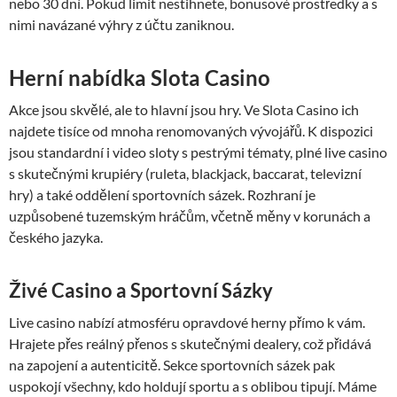
nebo 30 dní. Pokud limit nestihnete, bonusové prostředky a s
nimi navázané výhry z účtu zaniknou.
Herní nabídka Slota Casino
Akce jsou skvělé, ale to hlavní jsou hry. Ve Slota Casino ich
najdete tisíce od mnoha renomovaných vývojářů. K dispozici
jsou standardní i video sloty s pestrými tématy, plné live casino
s skutečnými krupiéry (ruleta, blackjack, baccarat, televizní
hry) a také oddělení sportovních sázek. Rozhraní je
uzpůsobené tuzemským hráčům, včetně měny v korunách a
českého jazyka.
Živé Casino a Sportovní Sázky
Live casino nabízí atmosféru opravdové herny přímo k vám.
Hrajete přes reálný přenos s skutečnými dealery, což přidává
na zapojení a autenticitě. Sekce sportovních sázek pak
uspokojí všechny, kdo holdují sportu a s oblibou tipují. Máme