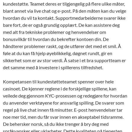
kundestøtte. Teamet deres er tilgjengelig på flere ulike måter,
blant annet via live chat og e-post. På den måten kan du velge
hvordan du vil ta kontakt. Supportmedarbeiderne svarer ikke
bare fort, de er også grundig opplært. De kan assistere deg
med alt fra tekniske problemer og henvendelser om
bonusvilkår til hvordan du bekrefter kontoen din. De
håndterer problemer raskt, og de utfører det med et smil. Å
føle at du kan få hjelp øyeblikkelig, døgnet rundt, gir en
sikkerhet som er av stor verdi. Å satse i et bra supportteam er
det samme med å investere i spillerens tilfredshet.
Kompetansen til kundestøtteteamet spenner over hele
casinoet. De kjenner reglene i de forskjellige spillene, kan
veilede deg gjennom KYC-prosessen og redegjøre for hvordan
du anvender verktøyene for ansvarlig spilling. De svarer som
regel på live chat innen få minutter. E-post henvendelser tar
noe mer tid, men du får svar innen en akseptabel tidsramme.
De behersker norsk, så du ikke trenger å bry deg med
språkvansker eller uklarheter. Dette kvaliteten på tjenesten