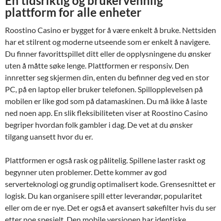
En tidsriktig og brukervennlig
plattform for alle enheter
Roostino Casino er bygget for å være enkelt å bruke. Nettsiden
har et stilrent og moderne utseende som er enkelt å navigere.
Du finner favorittspillet ditt eller de opplysningene du ønsker
uten å måtte søke lenge. Plattformen er responsiv. Den
innretter seg skjermen din, enten du befinner deg ved en stor
PC, på en laptop eller bruker telefonen. Spillopplevelsen på
mobilen er like god som på datamaskinen. Du må ikke å laste
ned noen app. En slik fleksibiliteten viser at Roostino Casino
begriper hvordan folk gambler i dag. De vet at du ønsker
tilgang uansett hvor du er.
Plattformen er også rask og pålitelig. Spillene laster raskt og
begynner uten problemer. Dette kommer av god
serverteknologi og grundig optimalisert kode. Grensesnittet er
logisk. Du kan organisere spill etter leverandør, popularitet
eller om de er nye. Det er også et avansert søkefilter hvis du ser
etter noe spesielt. Den mobile versjonen har identiske