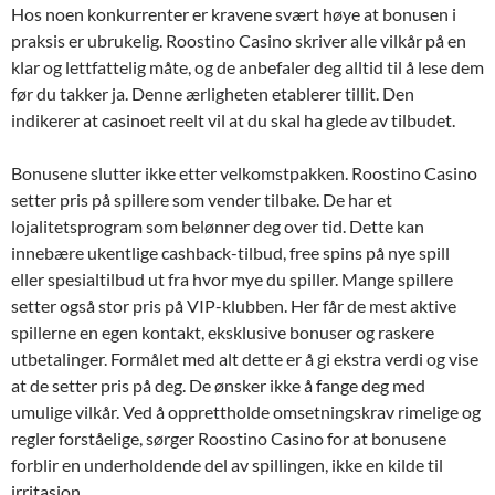
Hos noen konkurrenter er kravene svært høye at bonusen i
praksis er ubrukelig. Roostino Casino skriver alle vilkår på en
klar og lettfattelig måte, og de anbefaler deg alltid til å lese dem
før du takker ja. Denne ærligheten etablerer tillit. Den
indikerer at casinoet reelt vil at du skal ha glede av tilbudet.
Bonusene slutter ikke etter velkomstpakken. Roostino Casino
setter pris på spillere som vender tilbake. De har et
lojalitetsprogram som belønner deg over tid. Dette kan
innebære ukentlige cashback-tilbud, free spins på nye spill
eller spesialtilbud ut fra hvor mye du spiller. Mange spillere
setter også stor pris på VIP-klubben. Her får de mest aktive
spillerne en egen kontakt, eksklusive bonuser og raskere
utbetalinger. Formålet med alt dette er å gi ekstra verdi og vise
at de setter pris på deg. De ønsker ikke å fange deg med
umulige vilkår. Ved å opprettholde omsetningskrav rimelige og
regler forståelige, sørger Roostino Casino for at bonusene
forblir en underholdende del av spillingen, ikke en kilde til
irritasjon.