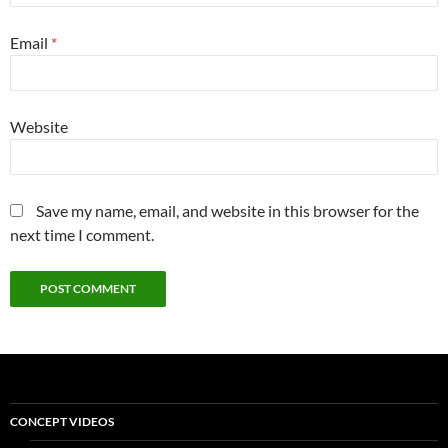
Email
*
Website
Save my name, email, and website in this browser for the
next time I comment.
CONCEPT VIDEOS