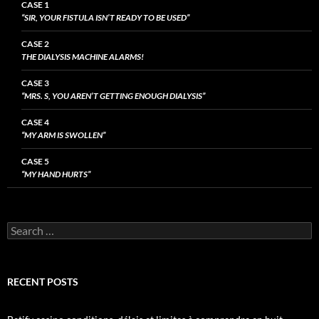
CASE 1
“SIR, YOUR FISTULA ISN’T READY TO BE USED”
CASE 2
THE DIALYSIS MACHINE ALARMS!
CASE 3
“MRS. S, YOU AREN’T GETTING ENOUGH DIALYSIS”
CASE 4
“MY ARM IS SWOLLEN”
CASE 5
“MY HAND HURTS”
Search
for:
RECENT POSTS