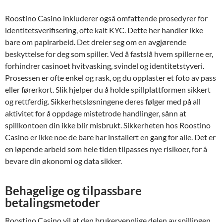
Roostino Casino inkluderer også omfattende prosedyrer for
identitetsverifisering, ofte kalt KYC. Dette her handler ikke
bare om papirarbeid. Det dreier seg om en avgjørende
beskyttelse for deg som spiller. Ved å fastslå hvem spillerne er,
forhindrer casinoet hvitvasking, svindel og identitetstyveri.
Prosessen er ofte enkel og rask, og du opplaster et foto av pass
eller førerkort. Slik hjelper du å holde spillplattformen sikkert
og rettferdig. Sikkerhetsløsningene deres følger med på all
aktivitet for å oppdage mistetrode handlinger, sånn at
spillkontoen din ikke blir misbrukt. Sikkerheten hos Roostino
Casino er ikke noe de bare har installert en gang for alle. Det er
en løpende arbeid som hele tiden tilpasses nye risikoer, for å
bevare din økonomi og data sikker.
Behagelige og tilpassbare
betalingsmetoder
Roostino Casino vil at den brukervennlige delen av spillingen