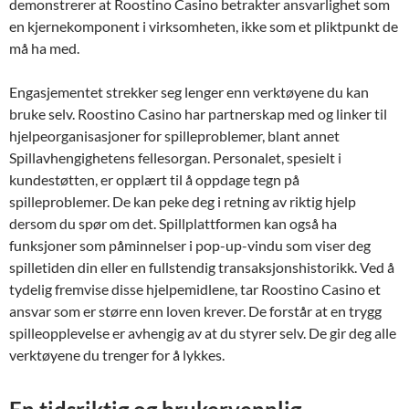
demonstrerer at Roostino Casino betrakter ansvarlighet som
en kjernekomponent i virksomheten, ikke som et pliktpunkt de
må ha med.
Engasjementet strekker seg lenger enn verktøyene du kan
bruke selv. Roostino Casino har partnerskap med og linker til
hjelpeorganisasjoner for spilleproblemer, blant annet
Spillavhengighetens fellesorgan. Personalet, spesielt i
kundestøtten, er opplært til å oppdage tegn på
spilleproblemer. De kan peke deg i retning av riktig hjelp
dersom du spør om det. Spillplattformen kan også ha
funksjoner som påminnelser i pop-up-vindu som viser deg
spilletiden din eller en fullstendig transaksjonshistorikk. Ved å
tydelig fremvise disse hjelpemidlene, tar Roostino Casino et
ansvar som er større enn loven krever. De forstår at en trygg
spilleopplevelse er avhengig av at du styrer selv. De gir deg alle
verktøyene du trenger for å lykkes.