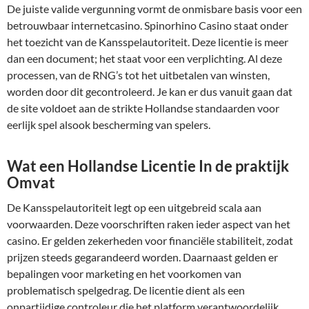
De juiste valide vergunning vormt de onmisbare basis voor een
betrouwbaar internetcasino. Spinorhino Casino staat onder
het toezicht van de Kansspelautoriteit. Deze licentie is meer
dan een document; het staat voor een verplichting. Al deze
processen, van de RNG’s tot het uitbetalen van winsten,
worden door dit gecontroleerd. Je kan er dus vanuit gaan dat
de site voldoet aan de strikte Hollandse standaarden voor
eerlijk spel alsook bescherming van spelers.
Wat een Hollandse Licentie In de praktijk
Omvat
De Kansspelautoriteit legt op een uitgebreid scala aan
voorwaarden. Deze voorschriften raken ieder aspect van het
casino. Er gelden zekerheden voor financiële stabiliteit, zodat
prijzen steeds gegarandeerd worden. Daarnaast gelden er
bepalingen voor marketing en het voorkomen van
problematisch spelgedrag. De licentie dient als een
onpartijdige controleur die het platform verantwoordelijk