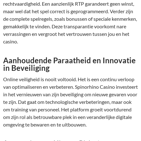
rechtvaardigheid. Een aanzienlijk RTP garandeert geen winst,
maar wel dat het spel correct is geprogrammeerd. Verder zijn
de complete spelregels, zoals bonussen of speciale kenmerken,
gemakkelijk te vinden. Deze transparantie voorkomt nare
verrassingen en vergroot het vertrouwen tussen jou en het
casino.
Aanhoudende Paraatheid en Innovatie
in Beveiliging
Online veiligheid is nooit voltooid. Het is een continu verloop
van optimaliseren en verbeteren. Spinorhino Casino investeert
in het vernieuwen van zijn beveiliging om nieuwe gevaren voor
te zijn. Dat gaat om technologische verbeteringen, maar ook
om training van personeel. Het platform groeit voortdurend
om zijn rol als betrouwbare plek in een veranderlijke digitale
omgeving te bewaren en te uitbouwen.