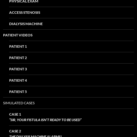
PHYSICAL EXAM
ACCESS STENOSIS
DIALYSIS MACHINE
PATIENT VIDEOS
PATIENT 1
PATIENT 2
PATIENT 3
PATIENT 4
PATIENT 5
SIMULATED CASES
CASE 1
“SIR, YOUR FISTULA ISN’T READY TO BE USED”
CASE 2
THE DIALYSIS MACHINE ALARMS!