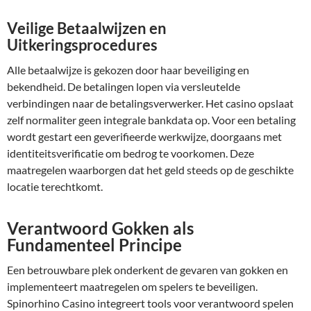
Veilige Betaalwijzen en
Uitkeringsprocedures
Alle betaalwijze is gekozen door haar beveiliging en
bekendheid. De betalingen lopen via versleutelde
verbindingen naar de betalingsverwerker. Het casino opslaat
zelf normaliter geen integrale bankdata op. Voor een betaling
wordt gestart een geverifieerde werkwijze, doorgaans met
identiteitsverificatie om bedrog te voorkomen. Deze
maatregelen waarborgen dat het geld steeds op de geschikte
locatie terechtkomt.
Verantwoord Gokken als
Fundamenteel Principe
Een betrouwbare plek onderkent de gevaren van gokken en
implementeert maatregelen om spelers te beveiligen.
Spinorhino Casino integreert tools voor verantwoord spelen