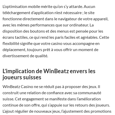
L’optimisation mobile mérite qu’on s’y attarde. Aucun
téléchargement d’application n’est nécessaire ; le site
fonctionne directement dans le navigateur de votre appareil,
avec les mêmes performances que sur ordinateur. La
disposition des boutons et des menus est pensée pour les
écrans tactiles, ce qui rend les paris faciles et agréables. Cette
flexibilité signifie que votre casino vous accompagne en
déplacement, toujours prêt à vous offrir un moment de
divertissement de qualité.
L’implication de WinBeatz envers les
joueurs suisses
WinBeatz Casino ne se réduit pas à proposer des jeux. Il
construit une relation de confiance avec sa communauté
suisse. Cet engagement se manifeste dans l’amélioration
continue de son offre, qui s’appuie sur les retours des joueurs.
L’ajout régulier de nouveaux jeux, l’ajustement des promotions