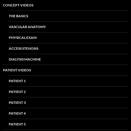
CONCEPT VIDEOS
THE BASICS
VASCULAR ANATOMY
PHYSICAL EXAM
ACCESS STENOSIS
DIALYSIS MACHINE
PATIENT VIDEOS
PATIENT 1
PATIENT 2
PATIENT 3
PATIENT 4
PATIENT 5