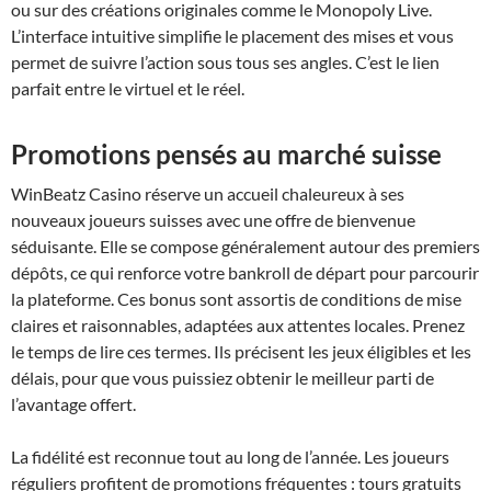
ou sur des créations originales comme le Monopoly Live.
L’interface intuitive simplifie le placement des mises et vous
permet de suivre l’action sous tous ses angles. C’est le lien
parfait entre le virtuel et le réel.
Promotions pensés au marché suisse
WinBeatz Casino réserve un accueil chaleureux à ses
nouveaux joueurs suisses avec une offre de bienvenue
séduisante. Elle se compose généralement autour des premiers
dépôts, ce qui renforce votre bankroll de départ pour parcourir
la plateforme. Ces bonus sont assortis de conditions de mise
claires et raisonnables, adaptées aux attentes locales. Prenez
le temps de lire ces termes. Ils précisent les jeux éligibles et les
délais, pour que vous puissiez obtenir le meilleur parti de
l’avantage offert.
La fidélité est reconnue tout au long de l’année. Les joueurs
réguliers profitent de promotions fréquentes : tours gratuits