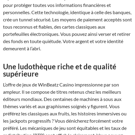
pour protéger toutes vos informations financières et
personnelles. Cette technologie, identique à celle des banques,
crée un tunnel sécurisé. Les moyens de paiement acceptés sont
tous reconnus et fiables, des cartes classiques aux
portefeuilles électroniques. Vous pouvez ainsi verser et retirer
des fonds en toute quiétude. Votre argent et votre identité
demeurent à l’abri.
Une ludothèque riche et de qualité
supérieure
L’offre de jeux de WinBeatz Casino impressionne par son
ampleur. Il se compose de titres retenus chez les meilleurs
éditeurs mondiaux. Des centaines de machines à sous aux
thèmes variés et aux graphismes soignés y figurent. Vous
préférez les classiques aux fruits, les histoires immersives ou
les jackpots progressifs ? Vous dénicherez forcément votre
préféré. Les mécaniques de jeu sont équitables et les taux de