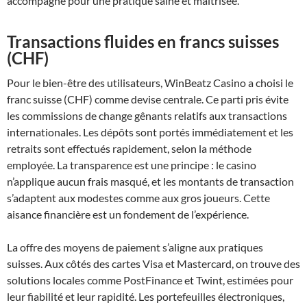
accompagne pour une pratique saine et maîtrisée.
Transactions fluides en francs suisses
(CHF)
Pour le bien-être des utilisateurs, WinBeatz Casino a choisi le
franc suisse (CHF) comme devise centrale. Ce parti pris évite
les commissions de change gênants relatifs aux transactions
internationales. Les dépôts sont portés immédiatement et les
retraits sont effectués rapidement, selon la méthode
employée. La transparence est une principe : le casino
n’applique aucun frais masqué, et les montants de transaction
s’adaptent aux modestes comme aux gros joueurs. Cette
aisance financière est un fondement de l’expérience.
La offre des moyens de paiement s’aligne aux pratiques
suisses. Aux côtés des cartes Visa et Mastercard, on trouve des
solutions locales comme PostFinance et Twint, estimées pour
leur fiabilité et leur rapidité. Les portefeuilles électroniques,