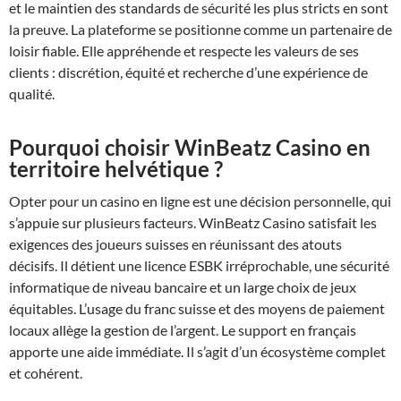
et le maintien des standards de sécurité les plus stricts en sont
la preuve. La plateforme se positionne comme un partenaire de
loisir fiable. Elle appréhende et respecte les valeurs de ses
clients : discrétion, équité et recherche d’une expérience de
qualité.
Pourquoi choisir WinBeatz Casino en
territoire helvétique ?
Opter pour un casino en ligne est une décision personnelle, qui
s’appuie sur plusieurs facteurs. WinBeatz Casino satisfait les
exigences des joueurs suisses en réunissant des atouts
décisifs. Il détient une licence ESBK irréprochable, une sécurité
informatique de niveau bancaire et un large choix de jeux
équitables. L’usage du franc suisse et des moyens de paiement
locaux allège la gestion de l’argent. Le support en français
apporte une aide immédiate. Il s’agit d’un écosystème complet
et cohérent.