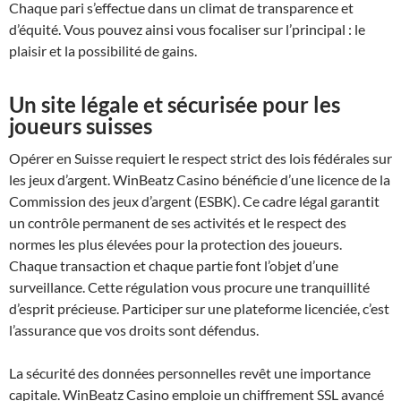
Chaque pari s’effectue dans un climat de transparence et
d’équité. Vous pouvez ainsi vous focaliser sur l’principal : le
plaisir et la possibilité de gains.
Un site légale et sécurisée pour les
joueurs suisses
Opérer en Suisse requiert le respect strict des lois fédérales sur
les jeux d’argent. WinBeatz Casino bénéficie d’une licence de la
Commission des jeux d’argent (ESBK). Ce cadre légal garantit
un contrôle permanent de ses activités et le respect des
normes les plus élevées pour la protection des joueurs.
Chaque transaction et chaque partie font l’objet d’une
surveillance. Cette régulation vous procure une tranquillité
d’esprit précieuse. Participer sur une plateforme licenciée, c’est
l’assurance que vos droits sont défendus.
La sécurité des données personnelles revêt une importance
capitale. WinBeatz Casino emploie un chiffrement SSL avancé