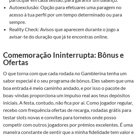
Autoexclusão: Opção para efetuares uma paragem no
acesso à tua perfil por um tempo determinado ou para
sempre.
Reality Check: Avisos que aparecem durante o jogo a
avisar-te do duração que já te encontras online.
Comemoração Ininterrupta: Bônus e
Ofertas
O que torna com que cada rodada no Gamblerina tenha um
sabor especial é o seu programa de bónus. Eles sabem que uma
boa entrada é meio caminho andado, e por isso o pacote de
boas-vindas proporciona um impulso real aos teus depósitos
iniciais. A festa, contudo, não fica por aí. Como jogador regular,
recebo com frequência ofertas de recarga, rodadas grátis para
testar slots novas e convites para torneios onde posso
competir com outros jogadores por prémios excelentes. É uma
maneira constante de sentir que a minha fidelidade tem valor e