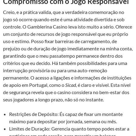
Compromisso com o Jogo Responsável
Creio, e a prática valida, que a verdadeira comemoração no
jogo só ocorre quando este é uma atividade divertida e sob
controle. O Gamblerina Casino leva isto muito a sério. Oferece
um conjunto de recursos de jogo responsável que eu próprio
uso e estimo. Posso fixar barreiras de carregamento, de
prejuízo ou de duração de jogo imediatamente na minha conta,
garantindo que o meu passatempo permanece dentro dos
critérios que eu decido. Há também possibilidades para uma
interrupção provisória ou para uma auto-remoção
permanente. O acesso a ligações e informações de instituições
de apoio em Portugal, como o
Sicad
, é claro e visível. Esta nível
de segurança revela que o casino considera no bem-estar dos
seus jogadores a longo prazo, não só no instante.
Restrições de Depósito: És capaz de fixar um montante
máximo para depositar por jornada, semana ou mês.
Limites de Duração: Gerencia quanto tempo podes estar a
participar em cada sessão, para garantir um balanço.