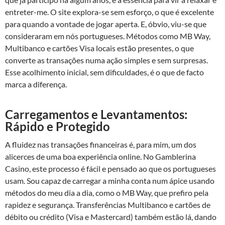
entreter-me. O site explora-se sem esforço, o que é excelente
para quando a vontade de jogar aperta. E, óbvio, viu-se que
consideraram em nós portugueses. Métodos como MB Way,
Multibanco e cartões Visa locais estão presentes, o que
converte as transações numa ação simples e sem surpresas.
Esse acolhimento inicial, sem dificuldades, é o que de facto
marca a diferença.
Carregamentos e Levantamentos:
Rápido e Protegido
A fluidez nas transações financeiras é, para mim, um dos
alicerces de uma boa experiência online. No Gamblerina
Casino, este processo é fácil e pensado ao que os portugueses
usam. Sou capaz de carregar a minha conta num ápice usando
métodos do meu dia a dia, como o MB Way, que prefiro pela
rapidez e segurança. Transferências Multibanco e cartões de
débito ou crédito (Visa e Mastercard) também estão lá, dando