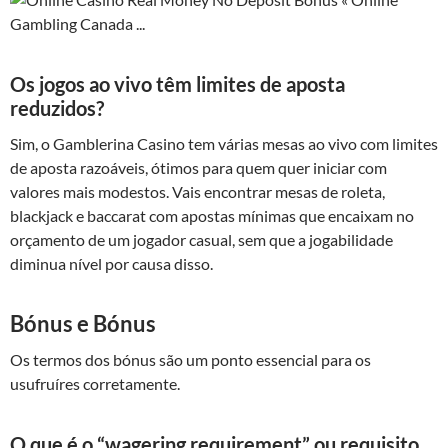
Os jogos ao vivo têm limites de aposta
reduzidos?
Sim, o Gamblerina Casino tem várias mesas ao vivo com limites
de aposta razoáveis, ótimos para quem quer iniciar com
valores mais modestos. Vais encontrar mesas de roleta,
blackjack e baccarat com apostas mínimas que encaixam no
orçamento de um jogador casual, sem que a jogabilidade
diminua nível por causa disso.
Bónus e Bónus
Os termos dos bónus são um ponto essencial para os
usufruíres corretamente.
O que é o “wagering requirement” ou requisito