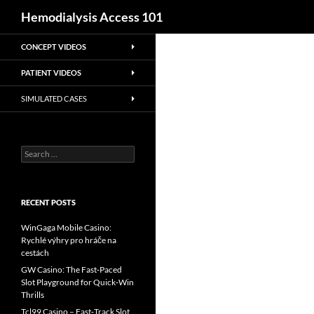
Search
Hemodialysis Access 101
Skip
CONCEPT VIDEOS
to
content
PATIENT VIDEOS
SIMULATED CASES
Search
for:
RECENT POSTS
WinGaga Mobile Casino:
Rychlé výhry pro hráče na
cestách
GW Casino: The Fast‑Paced
Slot Playground for Quick‑Win
Thrills
Tcl99 Casino – Fast‑Track Slot