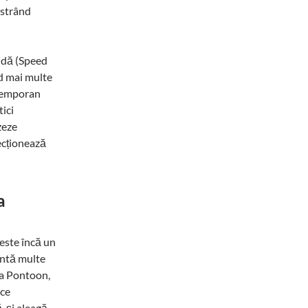
nstrând
pidă (Speed
nd mai multe
ntemporan
tici
zeze
fecționează
a
 este încă un
intă multe
 la Pontoon,
uce
ă-și aleagă