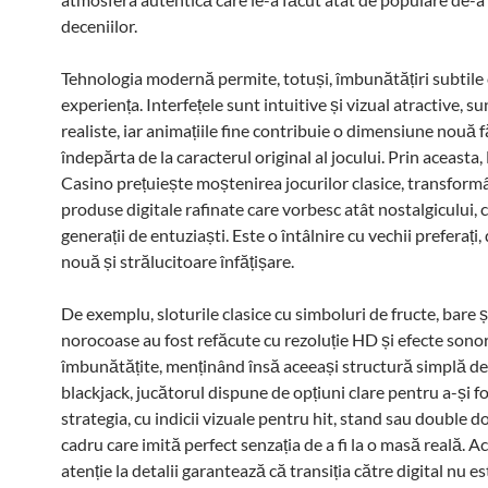
deceniilor.
Tehnologia modernă permite, totuși, îmbunătățiri subtile
experiența. Interfețele sunt intuitive și vizual atractive, s
realiste, iar animațiile fine contribuie o dimensiune nouă f
îndepărta de la caracterul original al jocului. Prin aceasta,
Casino prețuiește moștenirea jocurilor clasice, transform
produse digitale rafinate care vorbesc atât nostalgicului, c
generații de entuziaști. Este o întâlnire cu vechii preferați,
nouă și strălucitoare înfățișare.
De exemplu, sloturile clasice cu simboluri de fructe, bare 
norocoase au fost refăcute cu rezoluție HD și efecte sono
îmbunătățite, menținând însă aceeași structură simplă de 
blackjack, jucătorul dispune de opțiuni clare pentru a-și fo
strategia, cu indicii vizuale pentru hit, stand sau double d
cadru care imită perfect senzația de a fi la o masă reală. A
atenție la detalii garantează că transiția către digital nu e