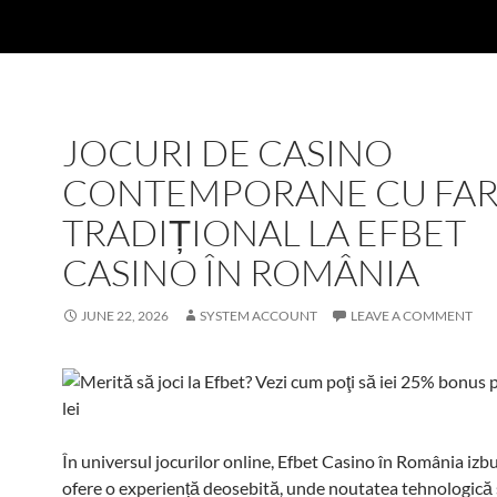
JOCURI DE CASINO
CONTEMPORANE CU FA
TRADIȚIONAL LA EFBET
CASINO ÎN ROMÂNIA
JUNE 22, 2026
SYSTEM ACCOUNT
LEAVE A COMMENT
În universul jocurilor online, Efbet Casino în România izb
ofere o experiență deosebită, unde noutatea tehnologică