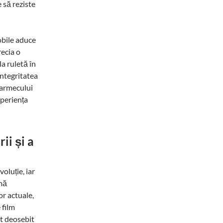
e să reziste
obile aduce
recia o
la ruletă în
integritatea
farmecului
xperiența
ii și a
oluție, iar
amă
or actuale,
 film
nt deosebit