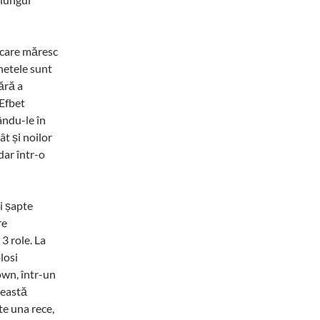
 care măresc
unetele sunt
ără a
 Efbet
ându-le în
ât și noilor
 dar într-o
și șapte
re
3 role. La
losi
own, într-un
ceastă
ste una rece,