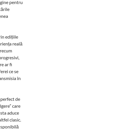
rgine pentru
ările
menea
n edițiile
riența reală
 precum
progresivi,
e ar fi
erei ce se
ansmisia în
perfect de
lgere” care
asta aduce
tfel clasic.
isponibilă