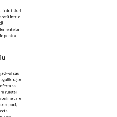
lă de titluri
 arată într-o
ză
 elementelor
gie pentru
iu
kjack-ul sau
regulile ușor
 oferta sa
ii ruletei
u online care
tre epoci,
fecta
 lungul