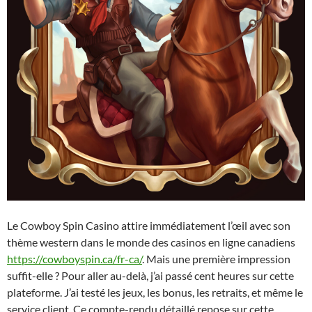
Le Cowboy Spin Casino attire immédiatement l’œil avec son
thème western dans le monde des casinos en ligne canadiens
https://cowboyspin.ca/fr-ca/
. Mais une première impression
suffit-elle ? Pour aller au-delà, j’ai passé cent heures sur cette
plateforme. J’ai testé les jeux, les bonus, les retraits, et même le
service client. Ce compte-rendu détaillé repose sur cette