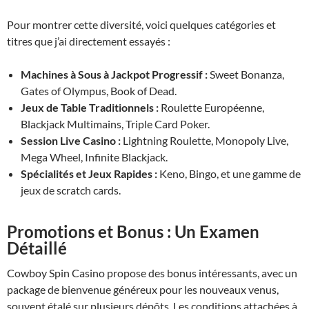
Pour montrer cette diversité, voici quelques catégories et
titres que j’ai directement essayés :
Machines à Sous à Jackpot Progressif :
Sweet Bonanza,
Gates of Olympus, Book of Dead.
Jeux de Table Traditionnels :
Roulette Européenne,
Blackjack Multimains, Triple Card Poker.
Session Live Casino :
Lightning Roulette, Monopoly Live,
Mega Wheel, Infinite Blackjack.
Spécialités et Jeux Rapides :
Keno, Bingo, et une gamme de
jeux de scratch cards.
Promotions et Bonus : Un Examen
Détaillé
Cowboy Spin Casino propose des bonus intéressants, avec un
package de bienvenue généreux pour les nouveaux venus,
souvent étalé sur plusieurs dépôts. Les conditions attachées à