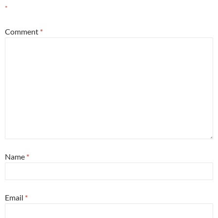
*
Comment
*
Name
*
Email
*