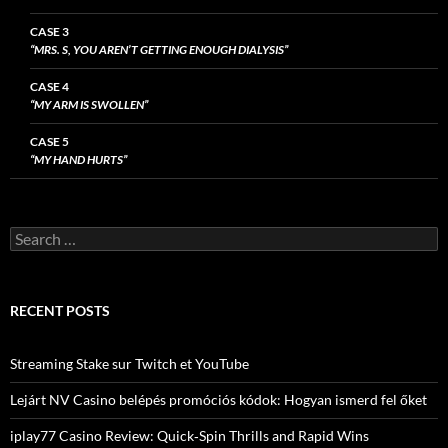
CASE 3
“MRS. S, YOU AREN’T GETTING ENOUGH DIALYSIS”
CASE 4
“MY ARM IS SWOLLEN”
CASE 5
“MY HAND HURTS”
Search
for:
RECENT POSTS
Streaming Stake sur Twitch et YouTube
Lejárt NV Casino belépés promóciós kódok: Hogyan ismerd fel őket
iplay77 Casino Review: Quick‑Spin Thrills and Rapid Wins