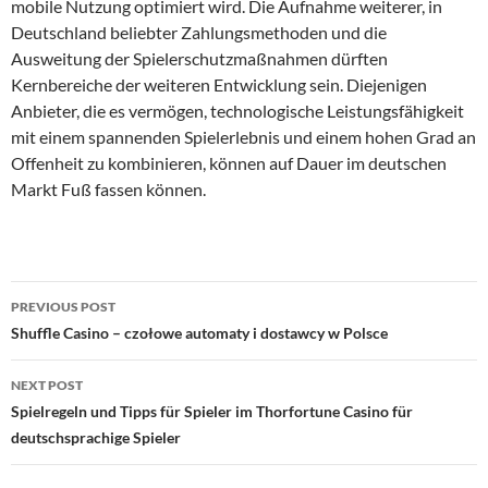
mobile Nutzung optimiert wird. Die Aufnahme weiterer, in
Deutschland beliebter Zahlungsmethoden und die
Ausweitung der Spielerschutzmaßnahmen dürften
Kernbereiche der weiteren Entwicklung sein. Diejenigen
Anbieter, die es vermögen, technologische Leistungsfähigkeit
mit einem spannenden Spielerlebnis und einem hohen Grad an
Offenheit zu kombinieren, können auf Dauer im deutschen
Markt Fuß fassen können.
Post
PREVIOUS POST
navigation
Shuffle Casino – czołowe automaty i dostawcy w Polsce
NEXT POST
Spielregeln und Tipps für Spieler im Thorfortune Casino für
deutschsprachige Spieler