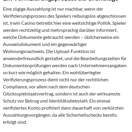
Eine zügige Auszahlung ist nur machbar, wenn der
Verifizierungsprozess des Spielers reibungslos abgeschlossen
ist. Irwin Casino betreibt hier eine weitsichtige Politik. Spieler
werden rechtzeitig und mehrsprachig darüber informiert,
welche Dokumente gebraucht werden – üblicherweise ein
Ausweisdokument und ein gegenwärtiger
Wohnungsnachweis. Die Upload-Funktion ist
anwenderfreundlich gestaltet, und die Bearbeitungszeiten für
Dokumentenprüfungen werden nach Unternehmensangaben
so kurz wie möglich gehalten. Ein wohlüberlegter
Verifizierungsprozess dient nicht nur der rechtlichen
Compliance, vor allem nach dem deutschen
Glücksspielstaatsvertrag, sondern ist auch der wirksamste
Schutz vor Betrug und Identitätsdiebstahl. Ein einmal
verifiziertes Konto profitiert dann dauerhaft von verkürzten
Auszahlungsvorgängen, da alle Sicherheitschecks bereits
erfolgt sind.