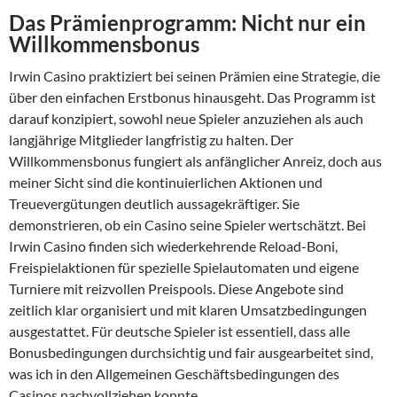
Das Prämienprogramm: Nicht nur ein
Willkommensbonus
Irwin Casino praktiziert bei seinen Prämien eine Strategie, die
über den einfachen Erstbonus hinausgeht. Das Programm ist
darauf konzipiert, sowohl neue Spieler anzuziehen als auch
langjährige Mitglieder langfristig zu halten. Der
Willkommensbonus fungiert als anfänglicher Anreiz, doch aus
meiner Sicht sind die kontinuierlichen Aktionen und
Treuevergütungen deutlich aussagekräftiger. Sie
demonstrieren, ob ein Casino seine Spieler wertschätzt. Bei
Irwin Casino finden sich wiederkehrende Reload-Boni,
Freispielaktionen für spezielle Spielautomaten und eigene
Turniere mit reizvollen Preispools. Diese Angebote sind
zeitlich klar organisiert und mit klaren Umsatzbedingungen
ausgestattet. Für deutsche Spieler ist essentiell, dass alle
Bonusbedingungen durchsichtig und fair ausgearbeitet sind,
was ich in den Allgemeinen Geschäftsbedingungen des
Casinos nachvollziehen konnte.