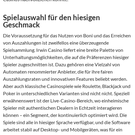
Spielauswahl für den hiesigen
Geschmack
Die Voraussetzung für das Nutzen von Boni und das Erreichen
von Auszahlungen ist zweifellos eine überzeugende
Spielsammlung. Irwin Casino liefert eine breite Palette von
Unterhaltungsmöglichkeiten, die auf die Präferenzen hiesiger
Spieler zugeschnitten ist. Dazu gehören eine Vielzahl von
Automaten renommierter Anbieter, die für ihre fairen
Auszahlungsraten und innovativen Features beliebt werden.
Aber auch klassische Casinospiele wie Roulette, Blackjack und
Poker in unterschiedlichen Varianten sind nicht nicht. Speziell
erwähnenswert ist der Live-Casino-Bereich, wo einheimische
Spieler mit authentischen Dealern in Echtzeit interagieren
können – ein Segment, der kontinuierlich optimiert wird. Die
Spiele sind alle in hiesiger Sprache verfügbar, und die Software
arbeitet stabil auf Desktop- und Mobilgeräten, was für ein