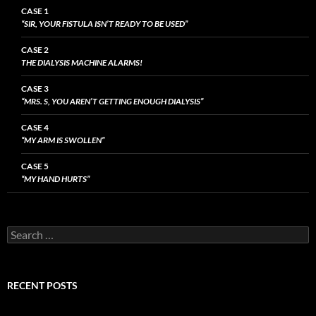
CASE 1
“SIR, YOUR FISTULA ISN’T READY TO BE USED”
CASE 2
THE DIALYSIS MACHINE ALARMS!
CASE 3
“MRS. S, YOU AREN’T GETTING ENOUGH DIALYSIS”
CASE 4
“MY ARM IS SWOLLEN”
CASE 5
“MY HAND HURTS”
Search
for:
RECENT POSTS