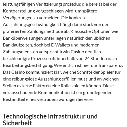
leistungsfähigen Verifizierungsprozedur, die bereits bei der
Kontoerstellung vorgeschlagen wird, um spätere
Verzögerungen zu vermeiden. Die konkrete
Auszahlungsgeschwindigkeit hängt dann stark von der
präferierten Zahlungsmethode ab. Klassische Optionen wie
Banküberweisungen unterliegen natürlich den üblichen
Banklaufzeiten, doch bei E-Wallets und modernen
Zahlungsdiensten verspricht Irwin Casino deutlich
beschleunigte Prozesse, oft innerhalb von 24 Stunden nach
Bearbeitungsbestätigung. Wesentlich ist hier die Transparenz:
Das Casino kommuniziert klar, welche Schritte der Spieler für
eine reibungslose Auszahlung erfüllen muss und an welchen
Stellen externe Faktoren eine Rolle spielen können. Diese
vorausschauende Kommunikation ist ein grundlegender
Bestandteil eines vertrauenswürdigen Services.
Technologische Infrastruktur und
Sicherheit