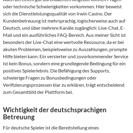
oder technische Schwierigkeiten vorkommen. Hier beweist
sich die Dienstleistungsqualität von Irwin Casino. Der
Kundenbetreuung ist mehrsprachig, logischerweise auch auf
Deutsch, und über mehrere Kanäle zugänglich: Live-Chat, E-
Mail und ein ausführliches FAQ-Bereich. Aus meiner Sicht ist
besonders der Live-Chat eine wertvolle Ressource, da er bei
akuten Problemen, beispielsweise zu Auszahlungen, prompte
Hilfe bieten kann. Ein versierter und zuvorkommender Service
ist kein Bonus, sondern eine grundlegende Bedingung für ein
positives Spielerlebnis. Die Befähigung des Supports,
schwierige Fragen zu Bonusbedingungen oder
Verifizierungsprozessen klar zu erklären, trägt entscheidend
zum Gesamtbild der Plattform bei.
Wichtigkeit der deutschsprachigen
Betreuung
Für deutsche Spieler ist die Bereitstellung eines