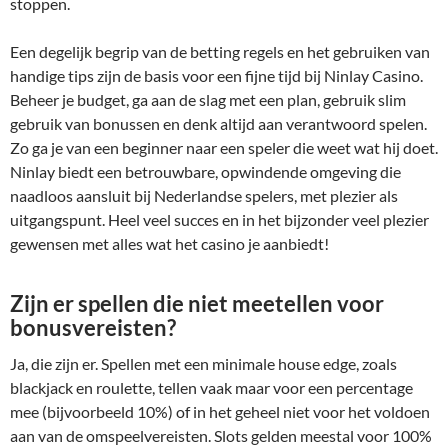
stoppen.
Een degelijk begrip van de betting regels en het gebruiken van
handige tips zijn de basis voor een fijne tijd bij Ninlay Casino.
Beheer je budget, ga aan de slag met een plan, gebruik slim
gebruik van bonussen en denk altijd aan verantwoord spelen.
Zo ga je van een beginner naar een speler die weet wat hij doet.
Ninlay biedt een betrouwbare, opwindende omgeving die
naadloos aansluit bij Nederlandse spelers, met plezier als
uitgangspunt. Heel veel succes en in het bijzonder veel plezier
gewensen met alles wat het casino je aanbiedt!
Zijn er spellen die niet meetellen voor
bonusvereisten?
Ja, die zijn er. Spellen met een minimale house edge, zoals
blackjack en roulette, tellen vaak maar voor een percentage
mee (bijvoorbeeld 10%) of in het geheel niet voor het voldoen
aan van de omspeelvereisten. Slots gelden meestal voor 100%