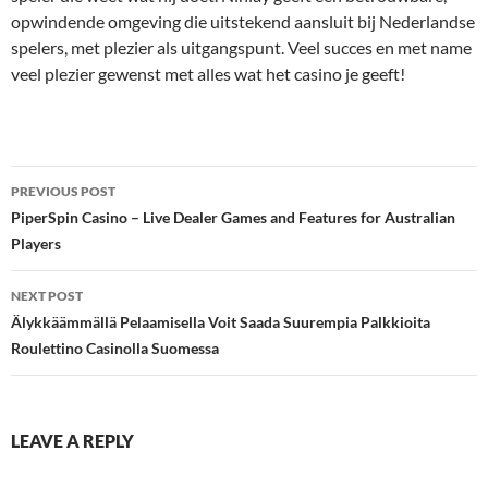
opwindende omgeving die uitstekend aansluit bij Nederlandse
spelers, met plezier als uitgangspunt. Veel succes en met name
veel plezier gewenst met alles wat het casino je geeft!
Post
PREVIOUS POST
navigation
PiperSpin Casino – Live Dealer Games and Features for Australian
Players
NEXT POST
Älykkäämmällä Pelaamisella Voit Saada Suurempia Palkkioita
Roulettino Casinolla Suomessa
LEAVE A REPLY