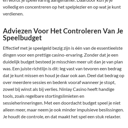
volledig en concentreren op het spelplezier en op wat je kunt
verdienen.
Adviezen Voor Het Controleren Van Je
Speelbudget
Effectief met je speelgeld bezig zijn is één van de essentieelste
dingen voor een prettige casino-ervaring. Zonder dat je een
duidelijk budget besteed je misschien meer uit dan je van plan
was. Een juiste richtlijn is dit: leg vast van tevoren een bedrag
dat je kunt missen en houd je daar ook aan. Deel dat bedrag op
over meerdere sessies en bedenk vooraf wanneer je stopt,
zowel bij winst als bij verlies. Ninlay Casino heeft handige
tools, zoals regelbare stortingslimieten en
sessieherinneringen. Met een doordacht budget speel je niet
alleen meer, maar neem je ook minder impulsieve beslissingen.
Je houdt de controle, en dat maakt het spel een stuk relaxter.