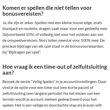
Komen er spellen die niet tellen voor
bonusvereisten?
Ja, die zijn er zeker. Spellen met een kleine house edge, zoals
blackjack en roulette, dragen vaak maar voor een gedeelte mee
(bijvoorbeeld 10%) of volledig niet voor het voldoen aan van
de omspeelvereisten. Slots tellen meestal voor 100% mee. De
precieze bijdrage van elk spel staat in de bonusvoorwaarden,
bij “Bijdragen per spel”.
Hoe vraag ik een time-out of zelfuitsluiting
aan?
Bezoek de sectie “Veilig Spelen” in je accountinstellingen. Daar
vind je de optie voor een time-out (een korte pauze) of
zelfuitsluiting (een langere periode). Na het kiezen van een
termijn wordt je account meteen gedeactiveerd voor het
spelen. Het is een veilige en doordachte stap als je even wilt