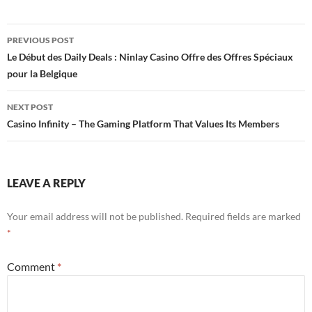
Post
PREVIOUS POST
navigation
Le Début des Daily Deals : Ninlay Casino Offre des Offres Spéciaux
pour la Belgique
NEXT POST
Casino Infinity – The Gaming Platform That Values Its Members
LEAVE A REPLY
Your email address will not be published.
Required fields are marked
*
Comment
*