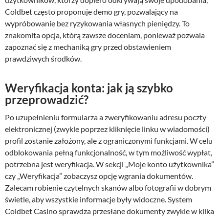
Coldbet często proponuje demo gry, pozwalający na
wypróbowanie bez ryzykowania własnych pieniędzy. To
znakomita opcja, którą zawsze doceniam, ponieważ pozwala
zapoznać się z mechaniką gry przed obstawieniem
prawdziwych środków.
Weryfikacja konta: jak ją szybko
przeprowadzić?
Po uzupełnieniu formularza a zweryfikowaniu adresu poczty
elektronicznej (zwykle poprzez kliknięcie linku w wiadomości)
profil zostanie założony, ale z ograniczonymi funkcjami. W celu
odblokowania pełną funkcjonalność, w tym możliwość wypłat,
potrzebna jest weryfikacja. W sekcji „Moje konto użytkownika”
czy „Weryfikacja” zobaczysz opcję wgrania dokumentów.
Zalecam robienie czytelnych skanów albo fotografii w dobrym
świetle, aby wszystkie informacje były widoczne. System
Coldbet Casino sprawdza przesłane dokumenty zwykle w kilka