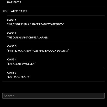
PATIENT 5
SIMULATED CASES
CASE 1
“SIR, YOUR FISTULA ISN’T READY TO BE USED”
CASE 2
THE DIALYSIS MACHINE ALARMS!
CASE 3
“MRS. S, YOU AREN’T GETTING ENOUGH DIALYSIS”
CASE 4
“MY ARM IS SWOLLEN”
CASE 5
“MY HAND HURTS”
Search
for: