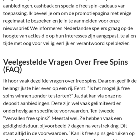
aanbiedingen, cashback en speciale free spin-cadeaus van
toepassing. Ik beveel je om om de promotiepagina met enige
regelmaat te bezoeken en je in te aanmelden voor onze
nieuwsbrief. We informeren Nederlandse spelers graag op de
hoogte van acties die op hun interesses zijn aangepast, te allen
tijde met oog voor veilig, eerlijk en verantwoord spelplezier.
Veelgestelde Vragen Over Free Spins
(FAQ)
Ik hoor vaak dezelfde vragen over free spins. Daarom geef ik de
belangrijkste hier even op een rij. Eerst: “Is het mogelijk free
spins winnen zonder te storten?” Ja, dat kan via onze no
deposit aanbiedingen. Deze zijn wel vaak gelimiteerd en
onderhevig aan specifieke voorwaarden. Ten tweede:
“Vervallen free spins?” Meestal wel. Ze hebben vaak een
geldigheidsduur, bijvoorbeeld 7 dagen na verstrekking. Dit
staat altijd in de voorwaarden. “Kan ik free spins gebruiken op