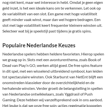
nog niet kent, maar wel interesse in hebt. Omdat je geen eigen
geld inzet, is het een ideale kans om te verkennen. Let ook op
de variabiliteit van een slot. Een game met hoge volatiliteit
geeft minder vaak winst, maar dan wel hogere bedragen. Een
slot met lage volatiliteit keert frequenter kleinere winsten uit.
Selecteer wat bij je speelstijl past tijdens je gratis spins.
Populaire Nederlandse Keuzes
Nederlandse spelers hebben heldere favorieten. Hierop spelen
we graag op in. Slots met een avonturenthema, zoals Book of
Dead van Play’n GO, werken altijd goed. De free spins feature
in dit spel, met een wisselend uitbreidend symbool, kan leiden
tot spectaculaire winsten. Ook Starburst van NetEnt blijft een
onomstreden klassieker door de overzichtelijkheid en de
herhalende winsten. Verder groeit de belangstelling in spellen
van Nederlandse ontwikkelaars, zoals Yggdrasil of Push
Gaming. Deze hebben wij vanzelfsprekend ook in ons aanbod.
Het leuke is dat we onze free spin-acties regelmatig koppelen