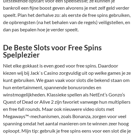
uitstekende opstart voor een speelsessie; ze kunnen je
bankroll een fijne boost geven alvorens je met zelf geld verder
speelt. Plan het derhalve zo: als eerste de free spins gebruiken,
de opbrengsten (na het behalen van de regels) veiligstellen, en
dan pas bepalen hoe je verder speelt.
De Beste Slots voor Free Spins
Spelplezier
Niet elke gokkast is even goed voor free spins. Daardoor
kiezen wij bij Jack`s Casino zorgvuldig uit op welke games je ze
kunt gebruiken. We gaan vaak voor slots die bekend staan om
hun entertainment, spannende bonusrondes en
winstmogelijkheden. Klassieke spellen als NetEnt’s Gonzo’s
Quest of Dead or Alive 2 zijn favoriet vanwege hun multipliers
en free fall rounds. Maar ook nieuwere video slots met
Megaways™-mechanismen, zoals Bonanza, zorgen voor veel
spanning omdat het aantal manieren om te winnen zeer hoog
oploopt. Mijn tip: gebruik je free spins eens voor een slot die je